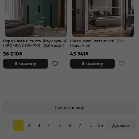
Норд Шкаф 6-ти ств. (Изумрудный
Шкаф-купе Элегант №8 2,0 м
(КРОМКА ИЗУМРУД), Дуб Крафт)
(Кашемир)
36 010
45 941
₽
₽
В корзину
В корзину
Показать ещё
1
2
3
4
5
6
7
...
53
Дальше