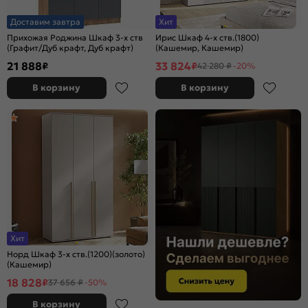
Доставим завтра
Хит
Прихожая Роджина Шкаф 3-х ств
Ирис Шкаф 4-х ств.(1800)
(Графит/Дуб крафт, Дуб крафт)
(Кашемир, Кашемир)
21 888
33 824
₽
₽
42 280 ₽
-20%
В корзину
В корзину
Хит
Норд Шкаф 3-х ств.(1200)(золото)
(Кашемир)
18 828
₽
37 656 ₽
-50%
В корзину