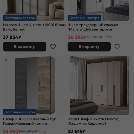
Доставим завтра
Доставим завтра
Марвэл Шкаф 4-х ств. (1600) (Браш
Шкаф трехдверный спальня
Вайт, Белый)
"Мальта" Дуб винтерберг
37 854
26 390
₽
₽
35 990 ₽
-27%
В корзину
В корзину
Доставим завтра
Шкаф HUGO 3-х дверный Дуб
Норд Шкаф 6-ти ств.(золото)
Гранж/Железный камень
(Кашемир, Кашемир)
33 992
32 615
₽
₽
39 990 ₽
-15%