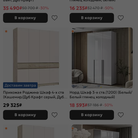
35 490
16 235
₽
₽
50 700 ₽
-30%
32 470 ₽
-50%
В корзину
В корзину
Доставим завтра
Прихожая Роджина Шкаф 4-х ств
Норд Шкаф 3-х ств.(1200) (Белый/
(Кашемир/Дуб Крафт серый, Дуб
Белый глянец холодный)
Крафт серый)
29 325
18 593
₽
₽
37 186 ₽
-50%
В корзину
В корзину