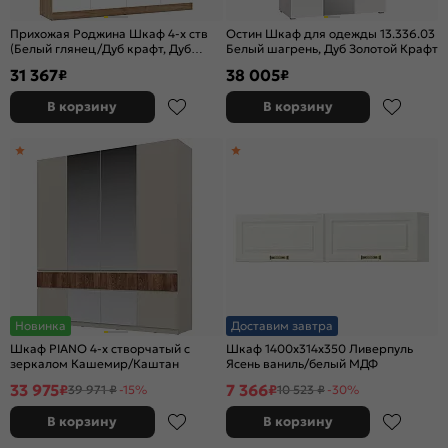
Прихожая Роджина Шкаф 4-х ств
Остин Шкаф для одежды 13.336.03
(Белый глянец/Дуб крафт, Дуб
Белый шагрень, Дуб Золотой Крафт
крафт)
31 367
38 005
₽
₽
В корзину
В корзину
Новинка
Доставим завтра
Шкаф PIANO 4-х створчатый с
Шкаф 1400x314x350 Ливерпуль
зеркалом Кашемир/Каштан
Ясень ваниль/белый МДФ
33 975
7 366
₽
₽
39 971 ₽
-15%
10 523 ₽
-30%
В корзину
В корзину