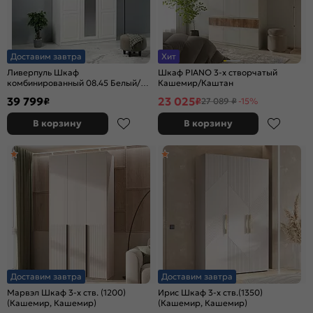
Доставим завтра
Хит
Ливерпуль Шкаф
Шкаф PIANO 3-х створчатый
комбинированный 08.45 Белый/
Кашемир/Каштан
Ясень Ваниль
39 799
23 025
₽
₽
27 089 ₽
-15%
В корзину
В корзину
Доставим завтра
Доставим завтра
Марвэл Шкаф 3-х ств. (1200)
Ирис Шкаф 3-х ств.(1350)
(Кашемир, Кашемир)
(Кашемир, Кашемир)