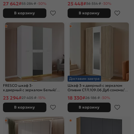
27 642
25 448
₽
₽
55 284 ₽
-50%
36 354 ₽
-30%
В корзину
В корзину
Доставим завтра
FRESCO шкаф 3-
Шкаф 3-х дверный с зеркалом
х дверный с зеркалом Белый/
Оливия СТЛ.109.06 Дуб сонома/
Дуб Вотан
Белый
23 294
18 330
₽
₽
27 405 ₽
-15%
26 186 ₽
-30%
В корзину
В корзину