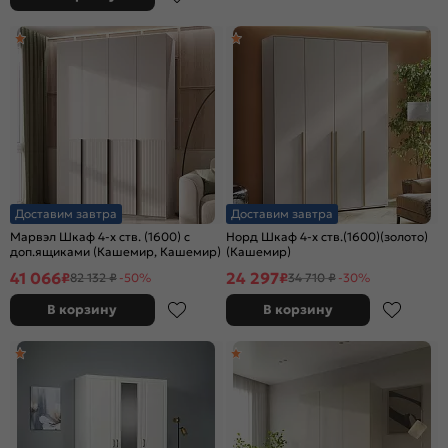
Доставим завтра
Доставим завтра
Марвэл Шкаф 4-х ств. (1600) с
Норд Шкаф 4-х ств.(1600)(золото)
доп.ящиками (Кашемир, Кашемир)
(Кашемир)
41 066
24 297
₽
₽
82 132 ₽
-50%
34 710 ₽
-30%
В корзину
В корзину