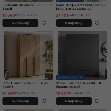
Шкаф для одежды STERN ШКЯ-3
Норд Шкаф 4-х ств.(1600) (Белый/
Белый
Белый глянец холодный)
16 346
24 101
₽
₽
19 230 ₽
-15%
48 202 ₽
-50%
В корзину
В корзину
Доставим завтра
Норд Шкаф 3-х ств.(1200) (Дуб
Челси Шкаф 1600 (4-х ств) (Ш)
Крафт)
(Графит, графит)
17 941
19 841
₽
₽
22 426 ₽
-20%
28 344 ₽
-30%
В корзину
В корзину