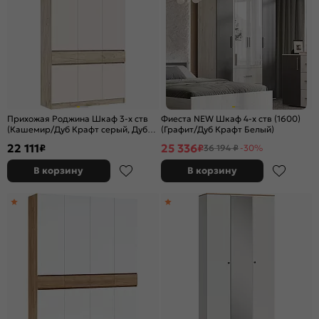
Прихожая Роджина Шкаф 3-х ств
Фиеста NEW Шкаф 4-х ств (1600)
(Кашемир/Дуб Крафт серый, Дуб
(Графит/Дуб Крафт Белый)
Крафт серый)
22 111
25 336
₽
₽
36 194 ₽
-30%
В корзину
В корзину