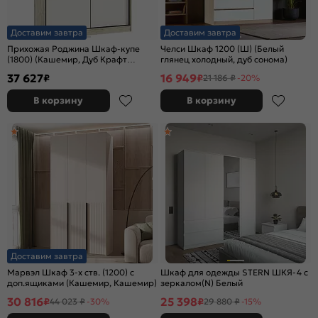
Доставим завтра
Доставим завтра
Прихожая Роджина Шкаф-купе
Челси Шкаф 1200 (Ш) (Белый
(1800) (Кашемир, Дуб Крафт
глянец холодный, дуб сонома)
серый)
37 627
16 949
₽
₽
21 186 ₽
-20%
В корзину
В корзину
Доставим завтра
Марвэл Шкаф 3-х ств. (1200) с
Шкаф для одежды STERN ШКЯ-4 c
доп.ящиками (Кашемир, Кашемир)
зеркалом(N) Белый
30 816
25 398
₽
₽
44 023 ₽
-30%
29 880 ₽
-15%