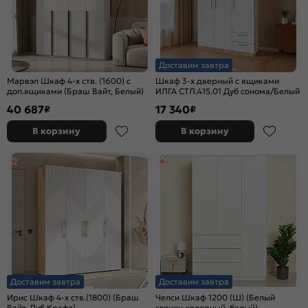
Доставим завтра
Марвэл Шкаф 4-х ств. (1600) с
Шкаф 3-х дверный с ящиками
доп.ящиками (Браш Вайт, Белый)
ИЛГА СТЛ.415.01 Дуб сонома/Белый
40 687
17 340
₽
₽
В корзину
В корзину
Доставим завтра
Доставим завтра
Ирис Шкаф 4-х ств.(1800) (Браш
Челси Шкаф 1200 (Ш) (Белый
Вайт, Дуб Крафт)
глянец холодный, белый)