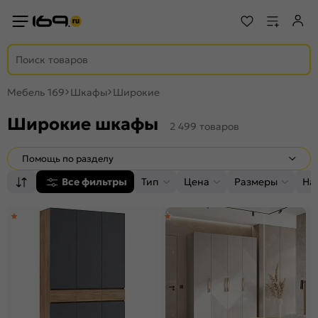
Мебель 169
Шкафы
Широкие
Широкие шкафы
2 499 товаров
Помощь по разделу
Все фильтры
Тип
Цена
Размеры
На