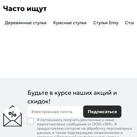
Часто ищут
Деревянные стулья
Красные стулья
Стулья Enny
Столы
Будьте в курсе наших акций и
скидок!
Электронная почта
Подписаться
Я соглашаюсь получать рекламные и иные
маркетинговые сообщения от ООО «169». Я
предоставляю согласие на обработку персональных
данных, а также подтверждаю ознакомление и
согласие с
Политикой конфиденциальности
и