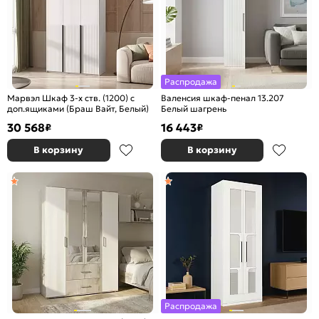
Распродажа
Марвэл Шкаф 3-х ств. (1200) с
Валенсия шкаф-пенал 13.207
доп.ящиками (Браш Вайт, Белый)
Белый шагрень
30 568
16 443
₽
₽
В корзину
В корзину
Распродажа