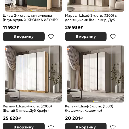
Шкаф 2-х ств. штанга+полка
Марвэл Шкаф 3-х ств. (1200) с
(Изумрудный (КРОМКА ИЗУМРУД),
доп.ящиками (Кашемир, Дуб
Дуб Крафт)
Крафт серый)
11 987
29 939
₽
₽
В корзину
В корзину
Келвин Шкаф 4-х ств. (2000)
Келвин Шкаф 3-х ств. (1500)
(Белый Глянец, Дуб Крафт)
(Кашемир, Кашемир)
25 628
20 281
₽
₽
В корзину
В корзину