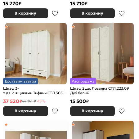
15 270
15 710
₽
₽
В корзину
В корзину
Доставим завтра
Распродажа
Шкаф 3-
Шкаф 2 дв. Лозанна СТЛ.223.09
х дв. с ящиками Тифани СТЛ.305.02 Дуб небраска/
Дуб белый
Белый
37 520
15 500
₽
₽
44 141 ₽
-15%
В корзину
В корзину