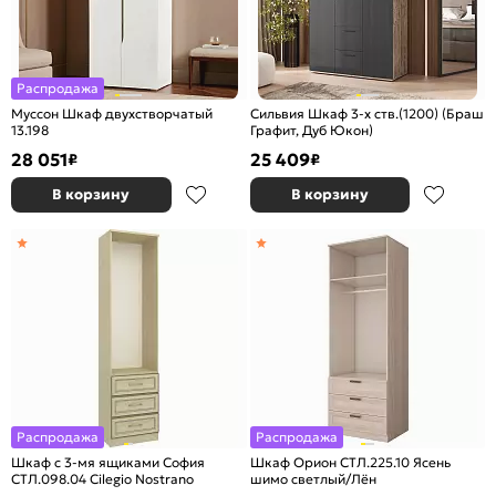
Распродажа
Муссон Шкаф двухстворчатый
Сильвия Шкаф 3-х ств.(1200) (Браш
13.198
Графит, Дуб Юкон)
28 051
25 409
₽
₽
В корзину
В корзину
Распродажа
Распродажа
Шкаф с 3-мя ящиками София
Шкаф Орион СТЛ.225.10 Ясень
СТЛ.098.04 Cilegio Nostrano
шимо светлый/Лён