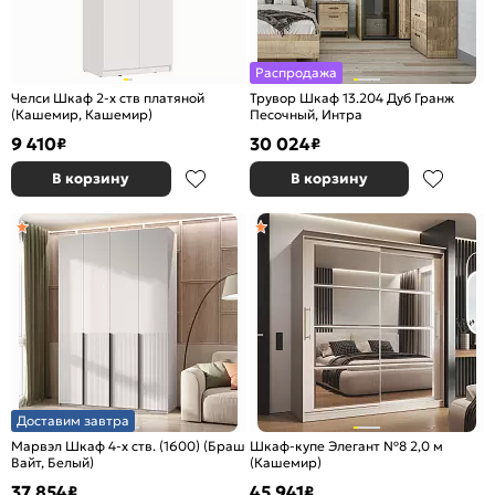
Распродажа
Челси Шкаф 2-х ств платяной
Трувор Шкаф 13.204 Дуб Гранж
(Кашемир, Кашемир)
Песочный, Интра
9 410
30 024
₽
₽
В корзину
В корзину
Доставим завтра
Марвэл Шкаф 4-х ств. (1600) (Браш
Шкаф-купе Элегант №8 2,0 м
Вайт, Белый)
(Кашемир)
37 854
45 941
₽
₽