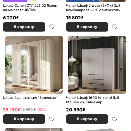
Шкаф Орион СТЛ.225.02 Ясень
Челси Шкаф 2-х ств (2УПК) (Ш)
шимо светлый/Лён
комбинированный с антресоль-
тумба универсальная (Кашемир,
6 220
15 802
₽
₽
Кашемир)
В корзину
В корзину
Шкаф 4 дв. спальня "Валенсия"
Челси Шкаф 1600 (4-х ств) (Ш)
(Кашемир, Кашемир)
39 190
20 990
₽
₽
49 990 ₽
-22%
В корзину
В корзину