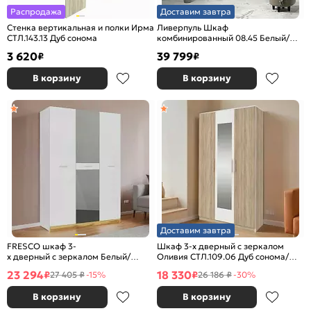
Распродажа
Доставим завтра
Стенка вертикальная и полки Ирма
Ливерпуль Шкаф
СТЛ.143.13 Дуб сонома
комбинированный 08.45 Белый/
Ясень Ваниль
3 620
39 799
₽
₽
В корзину
В корзину
Доставим завтра
FRESCO шкаф 3-
Шкаф 3-х дверный с зеркалом
х дверный с зеркалом Белый/
Оливия СТЛ.109.06 Дуб сонома/
Дуб Вотан
Белый
23 294
18 330
₽
₽
27 405 ₽
-15%
26 186 ₽
-30%
В корзину
В корзину