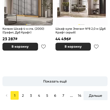
Келвин Шкаф 4-х ств. (2000)
Шкаф-купе Элегант №8 2,0 м (Дуб
(Графит, Дуб Крафт)
Крафт серый)
23 287
44 496
₽
₽
В корзину
В корзину
Показать ещё
1
2
3
4
5
6
7
...
14
Дальше