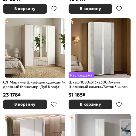
В корзину
В корзину
Распродажа
С/Г Мартина Шкаф для одежды 4-
Шкаф 1080x513x2300 Амели
дверный (Кашемир, Дуб Крафт
Шелковый камень/Бетон Чикаго
серый)
беж./шелковый камень ЛДСП
23 178
31 185
₽
₽
В корзину
В корзину