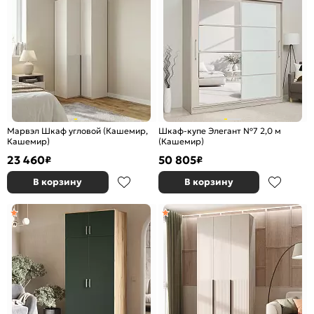
Марвэл Шкаф угловой (Кашемир,
Шкаф-купе Элегант №7 2,0 м
Кашемир)
(Кашемир)
23 460
50 805
₽
₽
В корзину
В корзину