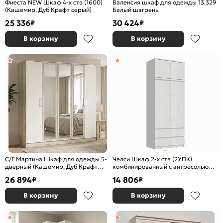
Фиеста NEW Шкаф 4-х ств (1600)
Валенсия шкаф для одежды 13.329
(Кашемир, Дуб Крафт серый)
Белый шагрень
25 336
30 424
₽
₽
В корзину
В корзину
С/Г Мартина Шкаф для одежды 5-
Челси Шкаф 2-х ств (2УПК)
дверный (Кашемир, Дуб Крафт
комбинированный с антресолью
серый)
(Белый глянец холодный, белый)
26 894
14 806
₽
₽
В корзину
В корзину