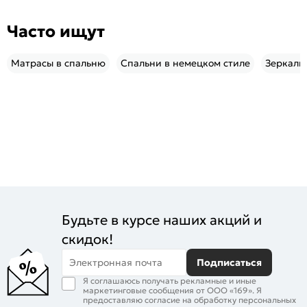
Часто ищут
Матрасы в спальню
Спальни в немецком стиле
Зеркаль
Будьте в курсе наших акций и
скидок!
Электронная почта
Подписаться
Я соглашаюсь получать рекламные и иные
маркетинговые сообщения от ООО «169». Я
предоставляю согласие на обработку персональных