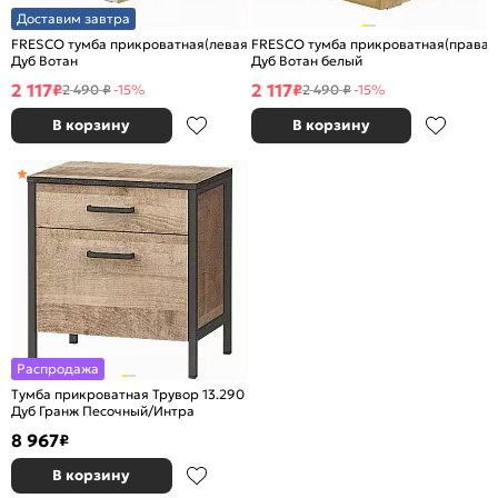
Доставим завтра
FRESCO тумба прикроватная(левая) Белый/
FRESCO тумба прикроватная(правая
Дуб Вотан
Дуб Вотан белый
2 117
2 117
₽
₽
2 490 ₽
-15%
2 490 ₽
-15%
В корзину
В корзину
Распродажа
Тумба прикроватная Трувор 13.290
Дуб Гранж Песочный/Интра
8 967
₽
В корзину