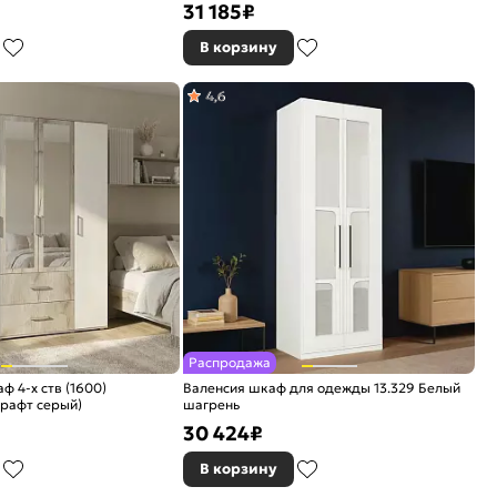
31 185
₽
В корзину
4,6
Распродажа
 4-х ств (1600)
Валенсия шкаф для одежды 13.329 Белый
рафт серый)
шагрень
30 424
₽
В корзину