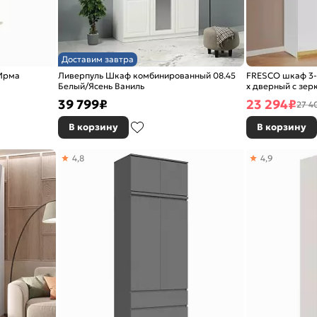
Доставим завтра
 Ирма
Ливерпуль Шкаф комбинированный 08.45
FRESCO шкаф 3-
Белый/Ясень Ваниль
х дверный с зер
39 799
₽
23 294
₽
27 4
В корзину
В корзину
4,8
4,9