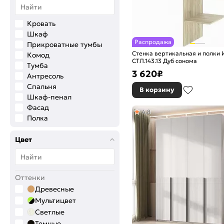
Кровать
Шкаф
Распродажа
Прикроватные тумбы
Стенка вертикальная и полки
Комод
СТЛ.143.13 Дуб сонома
Тумба
3 620
₽
Антресоль
Спальня
В корзину
Шкаф-пенал
Фасад
4,8
Полка
Стеллаж
Корпус
Цвет
Стол
Зеркало
Шкаф-купе
Оттенки
Основание
Древесные
Каркас
Мультицвет
Направляющие
Светлые
Гостиная
Карниз
Темные