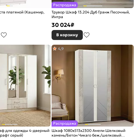
Распродажа
ств платяной (Кашемир,
Трувор Шкаф 13.204 Дуб Гранж Песочный,
Интра
30 024
₽
В корзину
4,9
Распродажа
аф для одежды 4-дверный
Шкаф 1080x513x2300 Амели Шелковый
рафт серый)
камень/Бетон Чикаго беж./шелковый
камень ЛДСП