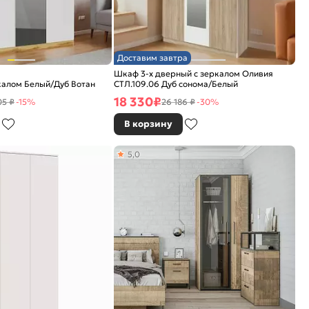
Доставим завтра
Шкаф 3-х дверный с зеркалом Оливия
калом Белый/Дуб Вотан
СТЛ.109.06 Дуб сонома/Белый
18 330
₽
05 ₽
-15%
26 186 ₽
-30%
В корзину
5,0