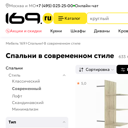
Москва и МО
+7 (495) 023-25-00
Онлайн-чат
Каталог
Акции и скидки
Кухни
Шкафы
Диваны
Кров
Мебель 169
Спальни
В современном стиле
Спальни в современном стиле
633 
Спальни
Сортировка
Стиль
Классический
5,0
Современный
Лофт
Скандинавский
Минимализм
Тип