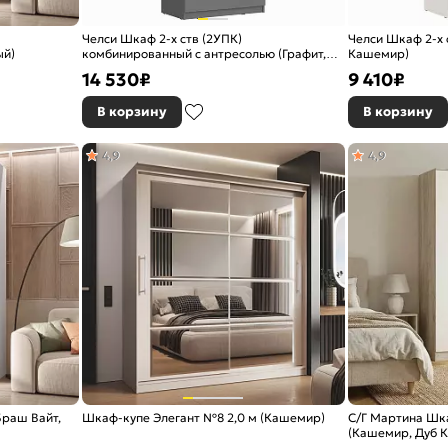
Челси Шкаф 2-х ств (2УПК)
Челси Шкаф 2-х 
ый)
комбинированный с антресолью (Графит,
Кашемир)
графит)
14 530
₽
9 410
₽
В корзину
В корзину
4,9
4,9
Браш Вайт,
Шкаф-купе Элегант №8 2,0 м (Кашемир)
С/Г Мартина Шк
(Кашемир, Дуб К