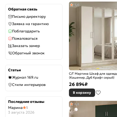
5,0
Обратная связь
Письмо директору
Заявка на гарантию
Поблагодарить
Пожаловаться
Заказать замер
Обратный звонок
Статьи
С/Г Мартина Шкаф для одежд
Журнал 169.ru
(Кашемир, Дуб Крафт серый)
26 894
₽
Стили интерьеров
В корзину
Последние отзывы
4,8
Марина
5
3 августа 2026