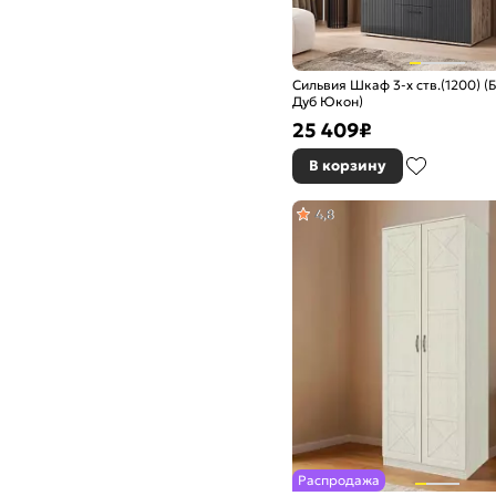
Сильвия Шкаф 3-х ств.(1200) (
Дуб Юкон)
25 409
₽
В корзину
4,8
Распродажа