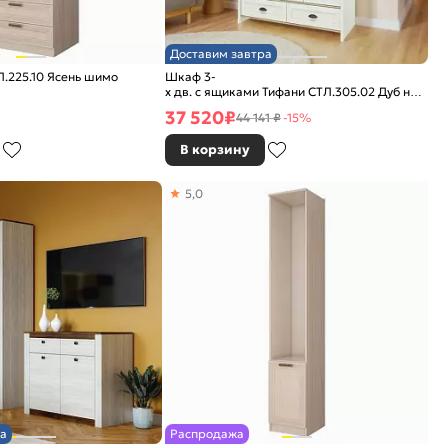
Доставим завтра
.225.10 Ясень шимо
Шкаф 3-
х дв. с ящиками Тифани СТЛ.305.02 Дуб небрас
Белый
37 520
₽
44 141 ₽
-15%
В корзину
5,0
а
Распродажа