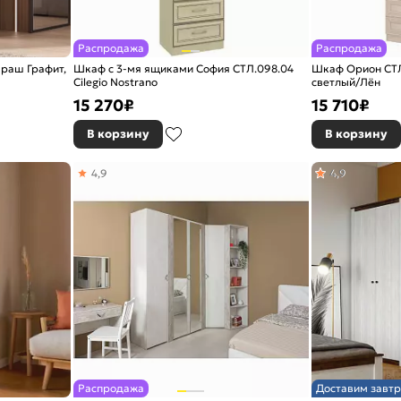
Распродажа
Распродажа
Браш Графит,
Шкаф с 3-мя ящиками София СТЛ.098.04
Шкаф Орион СТЛ
Cilegio Nostrano
светлый/Лён
15 270
₽
15 710
₽
В корзину
В корзину
4,9
4,9
Распродажа
Доставим завтр