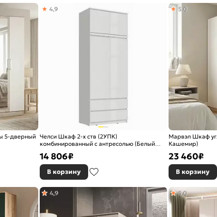
4,9
5,0
ы 5-дверный
Челси Шкаф 2-х ств (2УПК)
Марвэл Шкаф уг
комбинированный с антресолью (Белый
Кашемир)
глянец холодный, белый)
14 806
₽
23 460
₽
В корзину
В корзину
4,9
5,0