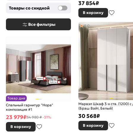
37 854
₽
Товары со скидкой
В корзину
Все фильтры
5,0
Товар дня
Марвэл Шкаф 3-х ств. (1200) 
Спальный гарнитур "Нора"
(Браш Вайт, Белый)
композиция #1
30 568
₽
23 979
₽
34 980 ₽
-31%
В корзину
В корзину