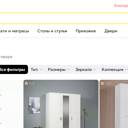
Блоге
ати и матрасы
Столы и стулья
Прихожие
Двери
товара
Все фильтры
Тип
Размеры
Зеркало
Коллекция
4,9
5,0