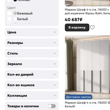
Комплектующие
Цвет
Марвэл Шкаф 4-х ств. (1600) с
Пуф
Бежевый
доп.ящиками (Браш Вайт, Бел
40 687
₽
Белый
Голубой
В корзину
Графитовый
Цена
Дерево
4,8
Желтый
Размеры
Зелёный
Коричневый
Стиль
Розовый
Зеркало
Салатовый
Серый
Кол-во дверей
Синий
Фиолетовый
Кол-во ящиков
Черный
Коллекция
Доставим завтра
Марвэл Шкаф 4-х ств. (1600) (
Товары в наличии
Белый)