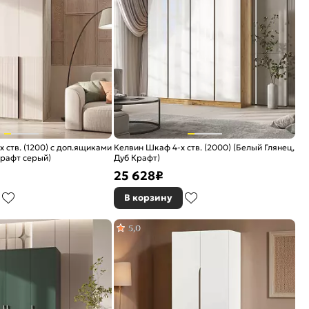
 ств. (1200) с доп.ящиками
Келвин Шкаф 4-х ств. (2000) (Белый Глянец,
рафт серый)
Дуб Крафт)
25 628
₽
В корзину
5,0