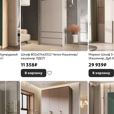
(Изумрудный
Шкаф 802x514x2022 Челси Кашемир/
Марвэл Шкаф 3-х
т)
кашемир ЛДСП
(Кашемир, Дуб К
11 358
₽
29 939
₽
В корзину
В корзину
5,0
4,9