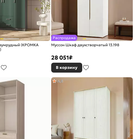
Распродажа
(Изумрудный (КРОМКА
Муссон Шкаф двухстворчатый 13.198
)
28 051
₽
В корзину
4,8