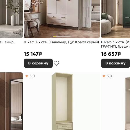
Кашемир,
Шкаф 3-х ств. (Кашемир, Дуб Крафт серый)
Шкаф 3-х ств. 
ГРАФИТ), Графит
15 147
₽
16 657
₽
В корзину
В корзину
5,0
5,0