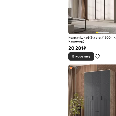
Келвин Шкаф 3-х ств. (1500) (
Кашемир)
20 281
₽
В корзину
5,0