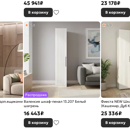
45 941
₽
23 178
₽
В корзину
В корзину
4,8
4,9
Распродажа
с доп.ящиками
Валенсия шкаф-пенал 13.207 Белый
Фиеста NEW Шкаф
шагрень
(Кашемир, Дуб К
16 443
₽
25 336
₽
В корзину
В корзину