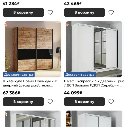
Белый снег 1600x2200x600
Белый снег 1800x2200x600
41 284
42 465
₽
₽
В корзину
В корзину
Доставим завтра
Доставим завтра
Шкаф-купе Прайм Премиум 2-х
Шкаф Экспресс 2 3-х дверный Трио
дверный (фасад дсп/стекло
ЛДСП Зеркало ЛДСП (Серебряный
черное) Чёрный профиль Крафт
профиль) Белый снег
67 386
44 099
₽
₽
Табачный
1800x2200x600
В корзину
В корзину