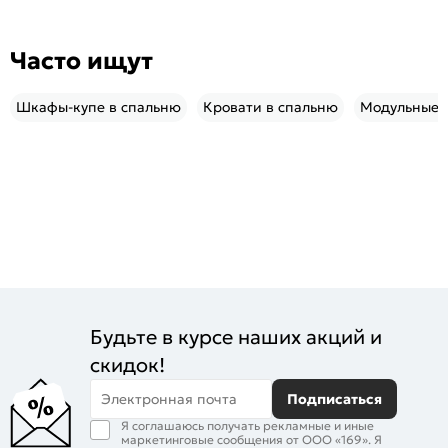
Часто ищут
Шкафы-купе в спальню
Кровати в спальню
Модульные 
Будьте в курсе наших акций и
скидок!
Электронная почта
Подписаться
Я соглашаюсь получать рекламные и иные
маркетинговые сообщения от ООО «169». Я