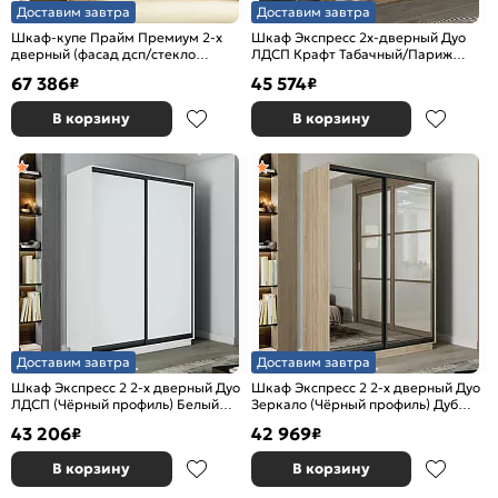
Доставим завтра
Доставим завтра
Шкаф-купе Прайм Премиум 2-х
Шкаф Экспресс 2х-дверный Дуо
дверный (фасад дсп/стекло
ЛДСП Крафт Табачный/Париж
черное) Серебряный профиль
1600x2400x600
67 386
45 574
₽
₽
Крафт Табачный
В корзину
В корзину
Доставим завтра
Доставим завтра
Шкаф Экспресс 2 2-х дверный Дуо
Шкаф Экспресс 2 2-х дверный Дуо
ЛДСП (Чёрный профиль) Белый
Зеркало (Чёрный профиль) Дуб
снег 1600x2400x600
Сонома 1600x2200x600
43 206
42 969
₽
₽
В корзину
В корзину