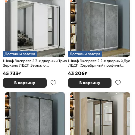
Доставим завтра
Доставим завтра
Шкаф Экспресс 2 3-х дверный Трио
Шкаф Экспресс 2 2-х дверный Дуо
Зеркало ЛДСП Зеркало
ЛДСП (Серебряный профиль)
(Серебряный профиль) Белый снег
Бетон 1600x2400x600
45 733
43 206
₽
₽
1800x2200x600
В корзину
В корзину