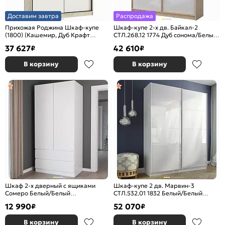
Доставим завтра
Распродажа
Прихожая Роджина Шкаф-купе
Шкаф-купе 2-х дв. Байкал-2
(1800) (Кашемир, Дуб Крафт
СТЛ.268.12 1774 Дуб сонома/Белый
серый)
глянец
37 627
42 610
₽
₽
В корзину
В корзину
Шкаф 2-х дверный с ящиками
Шкаф-купе 2 дв. Марвин-3
Сомеро Белый/Белый
СТЛ.532.01 1832 Белый/Белый
902*2120*502
глянец
12 990
52 070
₽
₽
В корзину
В корзину