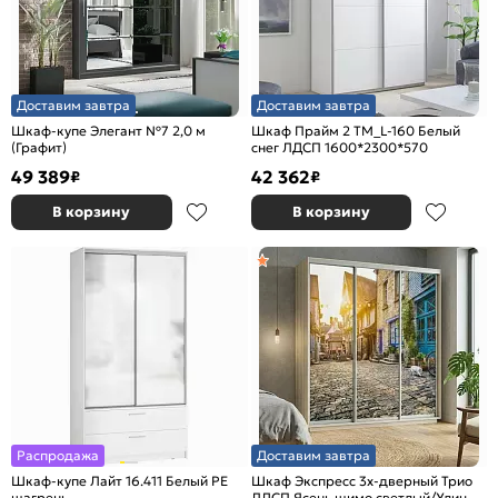
Доставим завтра
Доставим завтра
Шкаф-купе Элегант №7 2,0 м
Шкаф Прайм 2 TM_L-160 Белый
(Графит)
снег ЛДСП 1600*2300*570
49 389
42 362
₽
₽
В корзину
В корзину
Распродажа
Доставим завтра
Шкаф-купе Лайт 16.411 Белый PE
Шкаф Экспресс 3х-дверный Трио
шагрень
ЛДСП Ясень шимо светлый/Улица