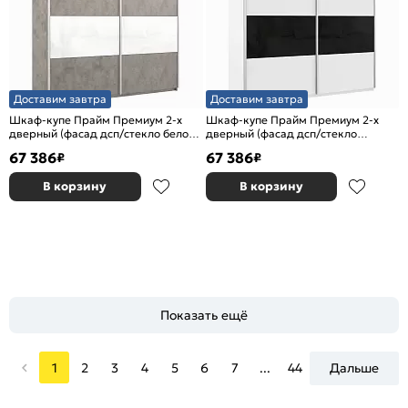
Доставим завтра
Доставим завтра
Шкаф-купе Прайм Премиум 2-х
Шкаф-купе Прайм Премиум 2-х
дверный (фасад дсп/стекло белое)
дверный (фасад дсп/стекло
Серебряный профиль Бетон
черное) Серебряный профиль
67 386
67 386
₽
₽
Белый снег
В корзину
В корзину
Показать ещё
1
2
3
4
5
6
7
...
44
Дальше