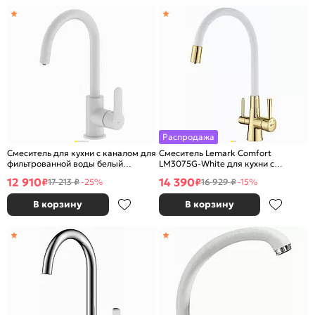
Распродажа
Смеситель для кухни с каналом для
Смеситель Lemark Comfort
фильтрованной воды белый
LM3075G-White для кухни с
матовый Cuba IDDIS CUBWTFJi05
подключением к фильтру с
12 910
14 390
₽
₽
17 213 ₽
-25%
16 929 ₽
-15%
питьевой водой
В корзину
В корзину