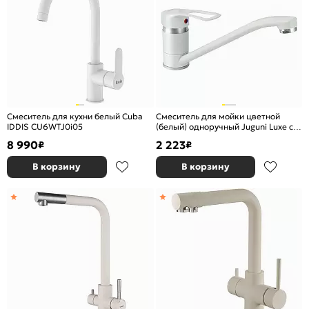
Смеситель для кухни белый Cuba
Смеситель для мойки цветной
IDDIS CU6WTJ0i05
(белый) одноручный Juguni Luxe с
поворотным изливом, 40
8 990
2 223
₽
₽
картридж, гайка
В корзину
В корзину