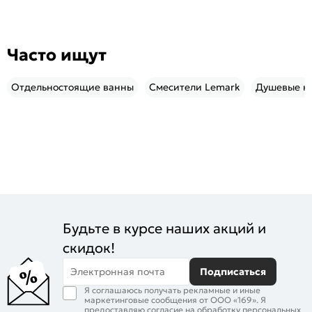
Часто ищут
Отдельностоящие ванны
Смесители Lemark
Душевые к
Будьте в курсе наших акций и
скидок!
Электронная почта
Подписаться
Я соглашаюсь получать рекламные и иные
маркетинговые сообщения от ООО «169». Я
предоставляю согласие на обработку персональных