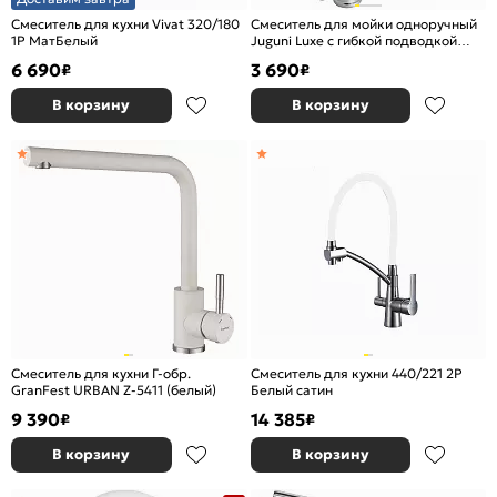
Смеситель для кухни Vivat 320/180
Смеситель для мойки одноручный
1Р МатБелый
Juguni Luxe с гибкой подводкой
Белый
6 690
3 690
₽
₽
В корзину
В корзину
Смеситель для кухни Г-обр.
Смеситель для кухни 440/221 2Р
GranFest URBAN Z-5411 (белый)
Белый сатин
9 390
14 385
₽
₽
В корзину
В корзину