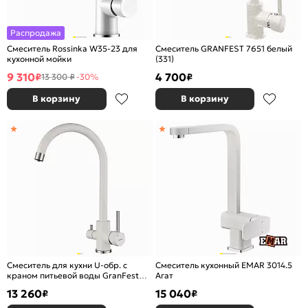
Распродажа
Смеситель Rossinka W35-23 для
Смеситель GRANFEST 7651 белый
кухонной мойки
(331)
9 310
4 700
₽
₽
13 300 ₽
-30%
В корзину
В корзину
Смеситель для кухни U-обр. с
Смеситель кухонный EMAR 3014.5
краном питьевой воды GranFest
Агат
URBAN Z-5420 (белый)
13 260
15 040
₽
₽