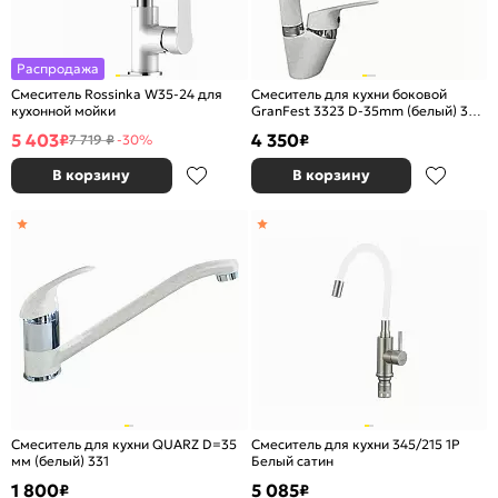
Распродажа
Смеситель Rossinka W35-24 для
Смеситель для кухни боковой
кухонной мойки
GranFest 3323 D-35mm (белый) 331
без гибкой подводки
5 403
4 350
₽
₽
7 719 ₽
-30%
В корзину
В корзину
Смеситель для кухни QUARZ D=35
Смеситель для кухни 345/215 1Р
мм (белый) 331
Белый сатин
1 800
5 085
₽
₽