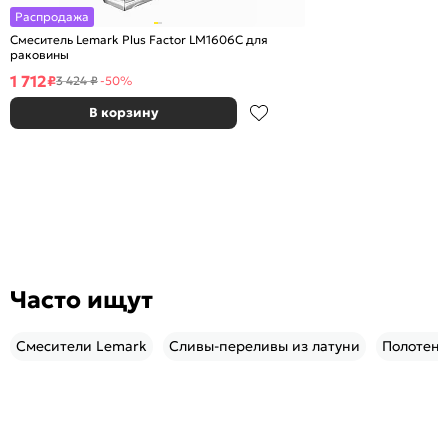
Распродажа
Смеситель Lemark Plus Factor LM1606C для
раковины
1 712
₽
3 424 ₽
-50%
В корзину
Часто ищут
Смесители Lemark
Cливы-переливы из латуни
Полотенц