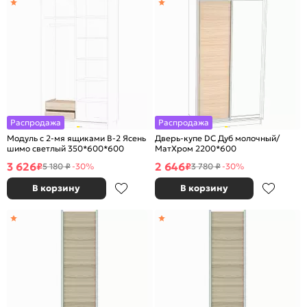
Распродажа
Распродажа
Модуль с 2-мя ящиками B-2 Ясень
Дверь-купе DC Дуб молочный/
шимо светлый 350*600*600
МатХром 2200*600
3 626
2 646
₽
₽
5 180 ₽
-30%
3 780 ₽
-30%
В корзину
В корзину