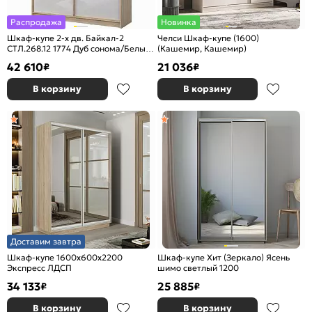
Распродажа
Новинка
Шкаф-купе 2-х дв. Байкал-2
Челси Шкаф-купе (1600)
СТЛ.268.12 1774 Дуб сонома/Белый
(Кашемир, Кашемир)
глянец
42 610
21 036
₽
₽
В корзину
В корзину
Доставим завтра
Шкаф-купе 1600x600x2200
Шкаф-купе Хит (Зеркало) Ясень
Экспресс ЛДСП
шимо светлый 1200
34 133
25 885
₽
₽
В корзину
В корзину