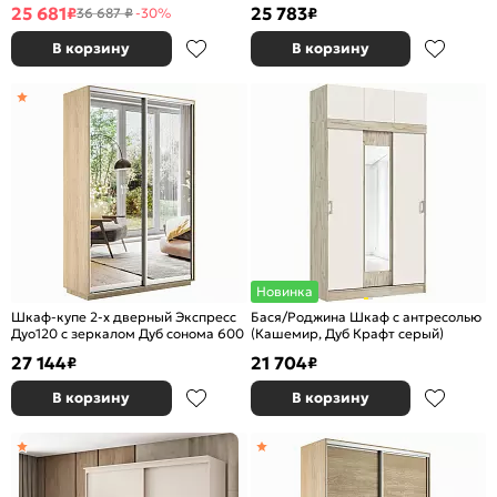
ЛДСП
зеркало, ЛДСП
25 681
25 783
₽
₽
36 687 ₽
-30%
В корзину
В корзину
Новинка
Шкаф-купе 2-х дверный Экспресс
Бася/Роджина Шкаф с антресолью
Дуо120 с зеркалом Дуб сонома 600
(Кашемир, Дуб Крафт серый)
27 144
21 704
₽
₽
В корзину
В корзину