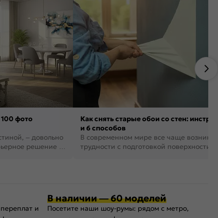
 100 фото
Как снять старые обои со стен: инстру
и 6 способов
стиной, – довольно
В современном мире все чаще возника
рьерное решение в
трудности с подготовкой поверхности д
поклейки обоев. И многие за...
В наличии — 60 моделей
 переплат и
Посетите наши шоу-румы: рядом с метро,