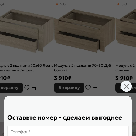
4,9
5,0
5,0
уль с 2 ящиками 70х60 Ясень
Модуль с 2 ящиками 70х60 Дуб
Модуль с 2
о светлый Экпресс
Сонома
Сонома
910
₽
3 910
₽
3 910
₽
 корзину
В корзину
В корз
Оставьте номер - сделаем выгоднее
Телефон*