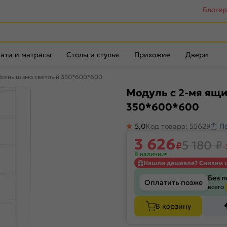
Блоге
ати и матрасы
Столы и стулья
Прихожие
Двери
 Ясень шимо светлый 350*600*600
Модуль с 2-мя ящи
350*600*600
5,0
Код товара: 55629
П
3 626
5 180
₽
₽
-
В наличии
Нашли дешевле? Снизим 
Без 
Оплатить позже
всего
В корзину