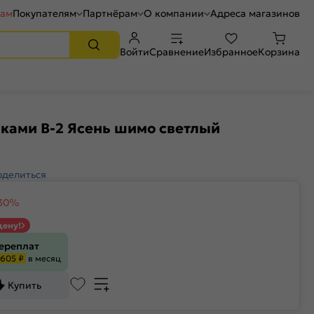
рам
Покупателям
Партнёрам
О компании
Адреса магазинов
Войти
Сравнение
Избранное
Корзина
ками B-2 Ясень шимо светлый
оделиться
30%
цену!
переплат
605 ₽
в месяц
Купить