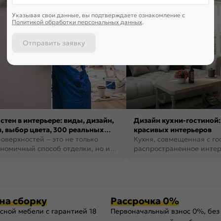
Указывая свои данные, вы подтверждаете ознакомление c
Политикой обработки персональных данных
.
Отправить заявку
стен в интерьере: виды, дизайн,
Дизайн кухни-гостиной:
, выбор цвета, 300 реальных
красивых интерьеров
оверхностей – это не только
Кухня, совмещенная с го
номичный способ отделки, но и
распространенное инте
ть создать кре...
наши дни. В нем от...
на сборку
Рассрочка 0%
сной мебели с гарантией 18
Первоначальный взнос 0%, без