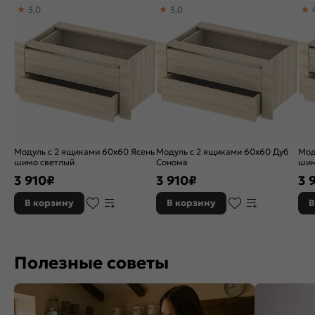
5,0
5,0
Модуль с 2 ящиками 60х60 Ясень
Модуль с 2 ящиками 60х60 Дуб
Мод
шимо светлый
Сонома
шим
3 910
₽
3 910
₽
3 
В корзину
В корзину
В
Полезные советы