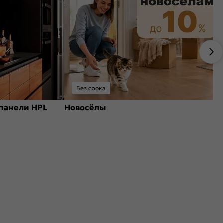
Без срока
панели HPL
Новосёлы