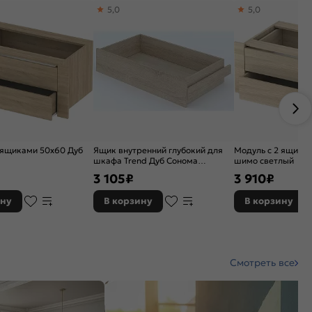
5,0
5,0
 ящиками 50х60 Дуб
Ящик внутренний глубокий для
Модуль с 2 ящика
шкафа Trend Дуб Сонома
шимо светлый
946*566*190
3 105
₽
3 910
₽
ину
В корзину
В корзину
Смотреть все