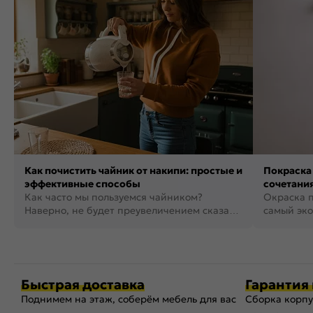
Как почистить чайник от накипи: простые и
Покраска 
эффективные способы
сочетания
Как часто мы пользуемся чайником?
фото
Окраска п
Наверно, не будет преувеличением сказать,
самый эко
что это самая востребованная...
возможнос
Быстрая доставка
Гарантия 
Поднимем на этаж, соберём мебель для вас
Сборка корпу