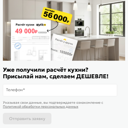
Расскажите о нас
Поделиться
Оцените магазин
ИКС 1180
© 2015—2026 Интернет-магазин мебели Mebel169.ru
Уже получили расчёт кухни?
Пользовательское соглашение
Присылай нам, сделаем ДЕШЕВЛЕ!
Политика обработки персональных данных
Телефон*
Карта сайта
На информационном ресурсе
применяются
куки
и рекомендательные
Хорошо
Указывая свои данные, вы подтверждаете ознакомление c
технологии
Политикой обработки персональных данных
Отправить заявку