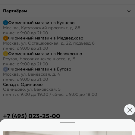
Партнёрам
Фирменный магазин в Кунцево
Москва, Кутузовский проспект, д. 88
пн-вс: с 9:00 до 21:00
Фирменный магазин в Медведково
Москва, ул. Осташковская, д. 22, подъезд 6
пн-вс: с 9:00 до 21:00
Фирменный магазин в Новокосино
Реутов, Носовихинское шоссе, д. 5
пн-вс: с 9:00 до 21:00
Фирменный магазин в Бутово
Москва, ул. Венёвская, д. 4
пн-вс: с 9:00 до 21:00
Склад в Одинцово
Одинцово, ул. Баковская, 5
пн-пт: с 9:00 до 19:30
/
сб-вс: с 9:00 до 18:00
+7 (495) 023-25-00
Заказать звонок
Стать дилером