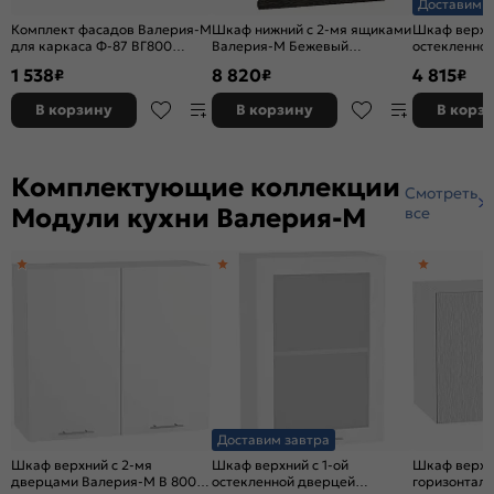
Доставим з
Комплект фасадов Валерия-М
Шкаф нижний с 2-мя ящиками
Шкаф верхни
для каркаса Ф-87 ВГ800
Валерия-М Бежевый
остекленно
Айленд силк
металлик Graphite
Валерия-М 
1 538
8 820
4 815
₽
₽
₽
816*600*478
Graphite 71
В корзину
В корзину
В корз
Комплектующие коллекции
Смотреть
Модули кухни Валерия-М
все
Доставим завтра
Шкаф верхний с 2-мя
Шкаф верхний с 1-ой
Шкаф верхн
дверцами Валерия-М В 800
остекленной дверцей
горизонтал