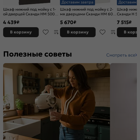
Доставим завтра
Доставим з
Шкаф нижний под мойку с 1-
Шкаф нижний под мойку с 2-
Шкаф нижни
ой дверцей Сканди НМ 500
мя дверцами Сканди НМ 600
Сканди Н 50
Grey Softwood-Венге
Grey Softwood-Белый
Белый
4 439
5 670
7 515
₽
₽
₽
В корзину
В корзину
В корз
Полезные советы
Смотреть все