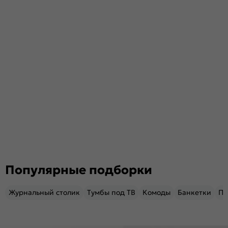
Популярные подборки
Журнальный столик
Тумбы под ТВ
Комоды
Банкетки
Пу