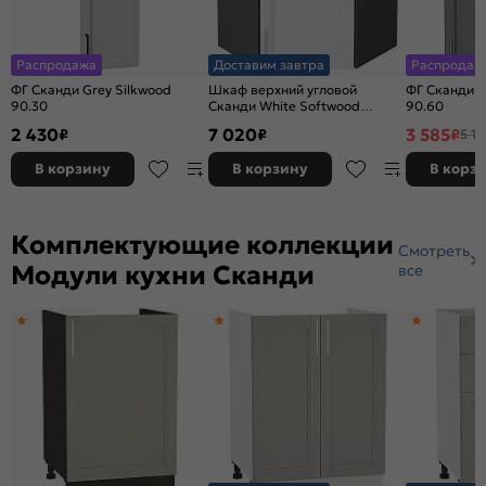
Распродажа
Доставим завтра
Распродаж
ФГ Сканди Grey Silkwood
Шкаф верхний угловой
ФГ Сканди G
90.30
Сканди White Softwood
90.60
Graphite 716*600*600
2 430
7 020
3 585
₽
₽
₽
5 12
В корзину
В корзину
В корз
Комплектующие коллекции
Смотреть
Модули кухни Сканди
все