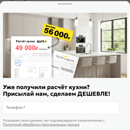
Заказать звонок
Стать дилером
Расскажите о нас
Поделиться
Оцените магазин
ИКС 1180
© 2015—2026 Интернет-магазин мебели Mebel169.ru
Уже получили расчёт кухни?
Пользовательское соглашение
Присылай нам, сделаем ДЕШЕВЛЕ!
Политика обработки персональных данных
Телефон*
Карта сайта
На информационном ресурсе
применяются
куки
и рекомендательные
Хорошо
Указывая свои данные, вы подтверждаете ознакомление c
технологии
Политикой обработки персональных данных