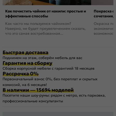
Как почистить чайник от накипи: простые и
Покраска ст
эффективные способы
сочетания,
Как часто мы пользуемся чайником?
Окраска пов
Наверно, не будет преувеличением сказать,
экономичный
что это самая востребованная...
возможность
Быстрая доставка
Поднимем на этаж, соберём мебель для вас
Гарантия на сборку
Сборка корпусной мебели с гарантией 18 месяцев
Рассрочка 0%
Первоначальный взнос 0%, без переплат и скрытых
комиссий, на 6 месяцев!
В наличии — 15694 моделей
Посетите наши шоу-румы: рядом с метро, есть парковка,
профессиональные консультанты