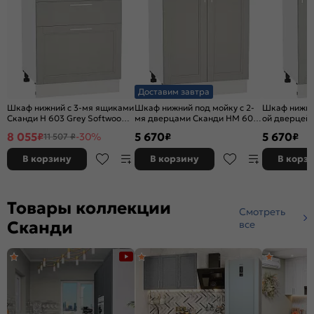
Доставим завтра
Шкаф нижний с 3-мя ящиками
Шкаф нижний под мойку с 2-
Шкаф нижний
Сканди Н 603 Grey Softwood-
мя дверцами Сканди НМ 600
ой дверцей
Белый
Grey Softwood-Белый
Grey Softw
8 055
5 670
5 670
₽
-30%
₽
₽
11 507 ₽
В корзину
В корзину
В корз
Товары коллекции
Смотреть
Сканди
все