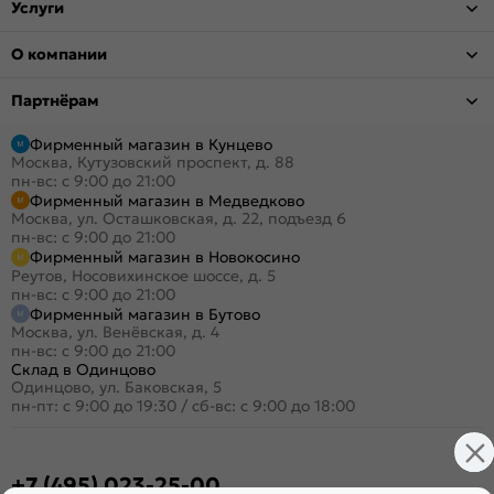
Услуги
О компании
Партнёрам
Фирменный магазин в Кунцево
Москва, Кутузовский проспект, д. 88
пн-вс: с 9:00 до 21:00
Фирменный магазин в Медведково
Москва, ул. Осташковская, д. 22, подъезд 6
пн-вс: с 9:00 до 21:00
Фирменный магазин в Новокосино
Реутов, Носовихинское шоссе, д. 5
пн-вс: с 9:00 до 21:00
Фирменный магазин в Бутово
Москва, ул. Венёвская, д. 4
пн-вс: с 9:00 до 21:00
Склад в Одинцово
Одинцово, ул. Баковская, 5
пн-пт: с 9:00 до 19:30
/
сб-вс: с 9:00 до 18:00
+7 (495) 023-25-00