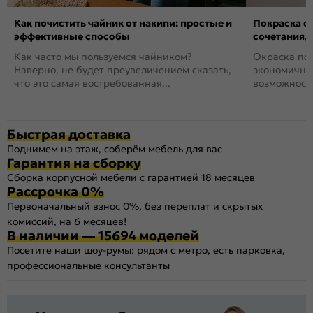
Как почистить чайник от накипи: простые и
Покраска ст
эффективные способы
сочетания,
Как часто мы пользуемся чайником?
Окраска пов
Наверно, не будет преувеличением сказать,
экономичный
что это самая востребованная...
возможность
Быстрая доставка
Поднимем на этаж, соберём мебель для вас
Гарантия на сборку
Сборка корпусной мебели с гарантией 18 месяцев
Рассрочка 0%
Первоначальный взнос 0%, без переплат и скрытых
комиссий, на 6 месяцев!
В наличии — 15694 моделей
Посетите наши шоу-румы: рядом с метро, есть парковка,
профессиональные консультанты