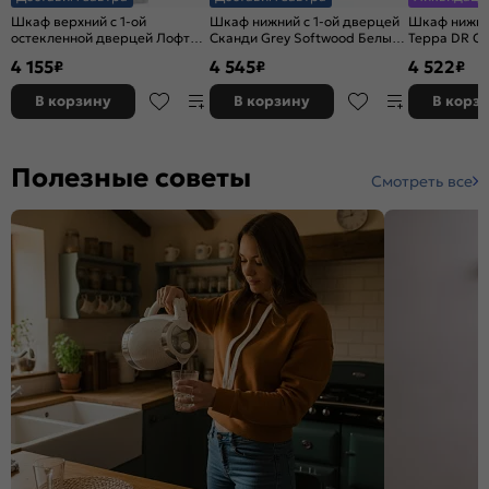
Шкаф верхний с 1-ой
Шкаф нижний с 1-ой дверцей
Шкаф нижний
остекленной дверцей Лофт
Сканди Grey Softwood Белый
Терра DR С
Nordic Oak/Белый
816*350*480
Graphite 81
4 155
4 545
4 522
₽
₽
₽
920*300*320
В корзину
В корзину
В корз
Полезные советы
Смотреть все