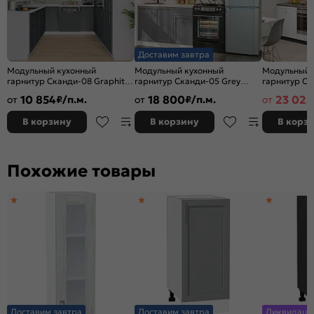
Доставим завтра
Модульный кухонный
Модульный кухонный
Модульный 
гарнитур Сканди-08 Graphite
гарнитур Сканди-05 Grey
гарнитур Ск
Softwood/Белый | 240/258 см
Softwood/Белый
Softwood/Gr
10 854
18 800
23 025
от
₽/п.м.
от
₽/п.м.
от
2140x1200x600
2340x2600x
В корзину
В корзину
В корз
Похожие товары
Доставим завтра
Доставим завтра
Ликвидаци