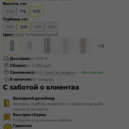
Высота, см:
320
716
920
Глубина, см:
300
320
400
500
Цвет:
Grey Softwood/Белый
+13
Доставка:
от 690 ₽
Сборка:
от 2 200 руб
Самовывоз:
из
5 пунктах выдачи
—
бесплатно
В наличии:
15 товаров
С заботой о клиентах
Выездной дизайнер
Замеры, подбор моделей и создание дизайн-
проекта на месте
Быстрая сборка
Соберём и установим мебель
Гарантия