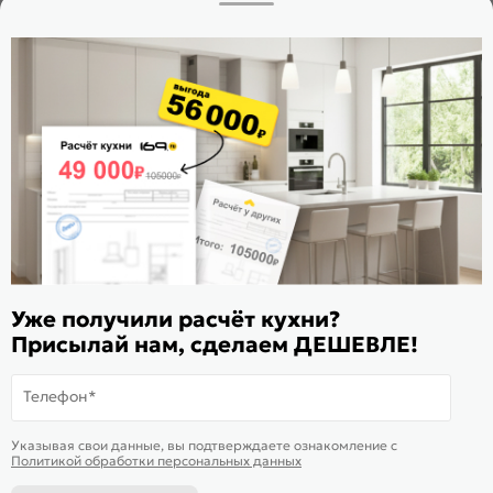
Заказать звонок
Стать дилером
Расскажите о нас
Поделиться
Оцените магазин
ИКС 1180
© 2015—2026 Интернет-магазин мебели Mebel169.ru
Уже получили расчёт кухни?
Присылай нам, сделаем ДЕШЕВЛЕ!
Пользовательское соглашение
Политика обработки персональных данных
Телефон*
Карта сайта
На информационном ресурсе
применяются
куки
и рекомендательные
Хорошо
Указывая свои данные, вы подтверждаете ознакомление c
технологии
Политикой обработки персональных данных