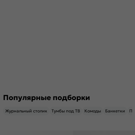
Популярные подборки
Журнальный столик
Тумбы под ТВ
Комоды
Банкетки
Пу