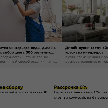
стен в интерьере: виды, дизайн,
Дизайн кухни-гостиной:
, выбор цвета, 300 реальных
красивых интерьеров
оверхностей – это не только
Кухня, совмещенная с го
номичный способ отделки, но и
распространенное инте
ть создать кре...
наши дни. В нем от...
на сборку
Рассрочка 0%
сной мебели с гарантией 18
Первоначальный взнос 0%, без
скрытых комиссий, на 6 месяце