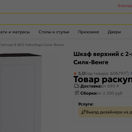
Блоге
ати и матрасы
Столы и стулья
Прихожие
Двери
Глетчер В 800 Гейнсборо Силк-Венге
Шкаф верхний с 2-
Силк-Венге
5,0
Код товара: 608797
Товар раску
Доставка:
от 690 ₽
Сборка:
от 2 200 руб
Услуги:
Выезд дизайнера на 