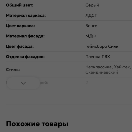
Общий цвет:
Серый
Материал каркаса:
ЛДСП
Цвет каркаса:
Венге
Материал фасада:
МДФ
Цвет фасада:
Гейнсборо Силк
Отделка фасадов:
Пленка ПВХ
Неоклассика, Хай-тек
Стиль:
Скандинавский
Количество дверей:
2
Открывание дверцы:
Вертикальное
Коллекция:
Глетчер
Тип поверхности:
Матовая
Похожие товары
Расположение:
Прямые