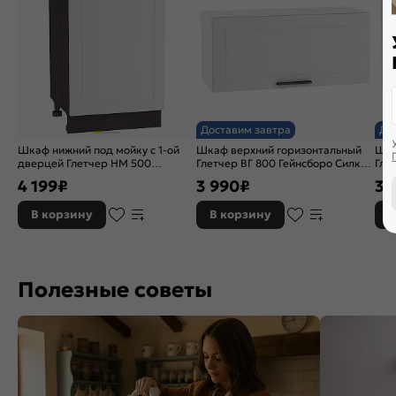
Доставим завтра
До
Шкаф нижний под мойку с 1-ой
Шкаф верхний горизонтальный
Шка
дверцей Глетчер НМ 500
Глетчер ВГ 800 Гейнсборо Силк-
Гле
Гейнсборо Силк-Венге
Белый
Бел
4 199
₽
3 990
₽
3 
В корзину
В корзину
В
Полезные советы