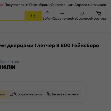
рам
Покупателям
Партнёрам
О компании
Адреса магазинов
Войти
Сравнение
Избранное
Корзина
мя дверцами Глетчер В 800 Гейнсборо
Поделиться
пили
дом
Сборка мебели
Заказать звонок