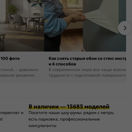
 100 фото
Как снять старые обои со стен: инстру
и 6 способов
стиной, – довольно
В современном мире все чаще возника
рьерное решение в
трудности с подготовкой поверхности д
поклейки обоев. И многие за...
В наличии — 15685 моделей
 переплат и
Посетите наши шоу-румы: рядом с метро,
в!
есть парковка, профессиональные
консультанты