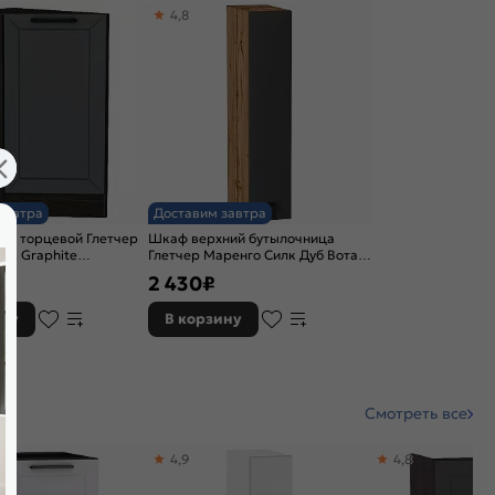
4,8
завтра
Доставим завтра
ий торцевой Глетчер
Шкаф верхний бутылочница
лк Graphite
Глетчер Маренго Силк Дуб Вотан
52
716*150*318
2 430
₽
ину
В корзину
Смотреть все
4,9
4,8