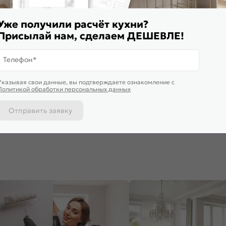
Уже получили расчёт кухни?
Присылай нам, сделаем ДЕШЕВЛЕ!
Телефон*
ставим завтра
Доставим завтра
Доставим 
Указывая свои данные, вы подтверждаете ознакомление c
ф верхний горизонтальный
Шкаф верхний бутылочница
Шкаф нижни
Политикой обработки персональных данных
тчер ВГ 600 Гейнсборо Силк-
Глетчер ВБ 150 Гейнсборо Силк-
Глетчер Н 
ый
Белый
Венге
090
₽
2 235
₽
5 205
₽
7
Отправить заявку
 корзину
В корзину
В корз