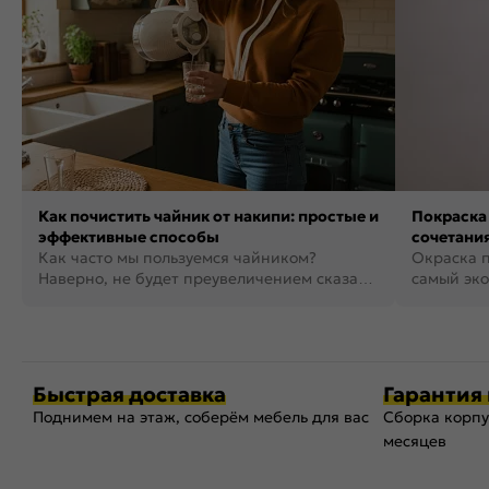
Как почистить чайник от накипи: простые и
Покраска 
эффективные способы
сочетания
Как часто мы пользуемся чайником?
фото
Окраска п
Наверно, не будет преувеличением сказать,
самый эко
что это самая востребованная...
возможнос
Быстрая доставка
Гарантия 
Поднимем на этаж, соберём мебель для вас
Сборка корпу
месяцев