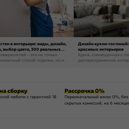
стен в интерьере: виды, дизайн,
Дизайн кухни-гостиной:
, выбор цвета, 300 реальных
красивых интерьеров
оверхностей – это не только
Кухня, совмещенная с го
номичный способ отделки, но и
распространенное инте
ть создать кре...
наши дни. В нем от...
на сборку
Рассрочка 0%
сной мебели с гарантией 18
Первоначальный взнос 0%, без
скрытых комиссий, на 6 месяце