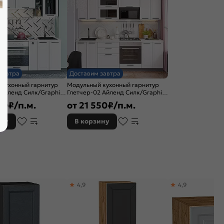
завтра
Доставим завтра
 кухонный гарнитур
Модульный кухонный гарнитур
 Айленд Силк/Graphite
Глетчер-02 Айленд Силк/Graphite
x600
2140x2400x600
20
₽/п.м.
от
21 550
₽/п.м.
ину
В корзину
4,9
4,9