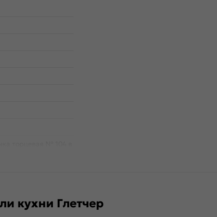
чка торцевая № 104 в
жцентровым
и кухни Глетчер