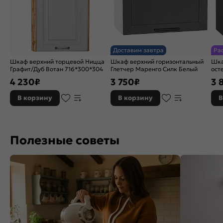
Доставим завтра
Ра
Шкаф верхний торцевой Ницца
Шкаф верхний горизонтальный
Шка
Графит/Дуб Вотан 716*300*304
Глетчер Маренго Силк Белый
ост
Гра
4 230
₽
3 750
₽
3 
В корзину
В корзину
В
Полезные советы