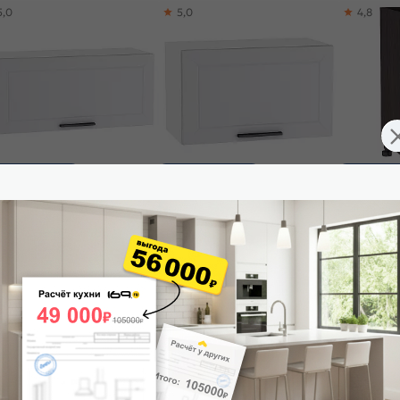
5,0
5,0
4,8
ставим завтра
Доставим завтра
Доставим 
ф верхний горизонтальный
Шкаф верхний горизонтальный
Шкаф нижни
тчер ВГ 800 Гейнсборо Силк-
Глетчер ВГ 600 Гейнсборо Силк-
Глетчер Н 
ый
Белый
Венге
990
₽
3 090
₽
5 205
₽
7
 корзину
В корзину
В корз
5,0
5,0
5,0