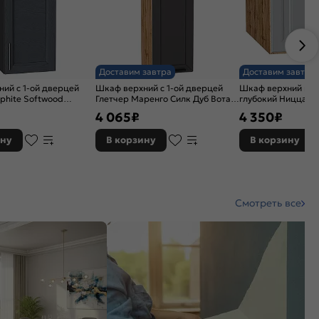
Доставим завтра
Доставим завтра
ий с 1-ой дверцей
Шкаф верхний с 1-ой дверцей
Шкаф верхний гор
phite Softwood
Глетчер Маренго Силк Дуб Вотан
глубокий Ницца Г
16*300*320
920*300*318
Вотан 358*500*57
4 065
₽
4 350
₽
ину
В корзину
В корзину
Смотреть все