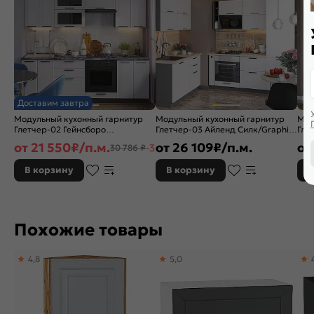
Доставим завтра
Модульный кухонный гарнитур
Модульный кухонный гарнитур
Мод
Глетчер-02 Гейнсборо
Глетчер-03 Айленд Силк/Graphite
Гле
Силк/Graphite 2140x2400x600
2140x1200/2000x600
Сил
от
21 550
₽/п.м.
от
26 109
₽/п.м.
от
-30%
30 786 ₽
214
В корзину
В корзину
В
Похожие товары
4,8
5,0