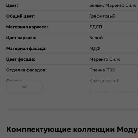
Цвет:
Белый, Маренго Силк
Общий цвет:
Графитовый
Материал каркаса:
ЛДСП
Цвет каркаса:
Белый
Материал фасада:
МДФ
Цвет фасада:
Маренго Силк
Отделка фасадов:
Пленка ПВХ
Стиль:
Классический
В комплект входит: ру
Дополнительная информация:
цвете Антрацит, с ме
расстоянием 160 мм.
Количество дверей:
1
Открывание дверцы:
Горизонтальное
Комплектующие коллекции Модул
Коллекция:
Глетчер