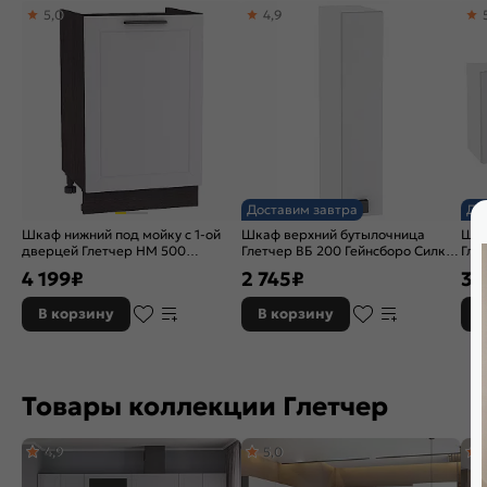
5,0
4,9
Тип поверхности:
Матовая
Расположение:
Прямые
Назначение кухонного шкафа:
Шкаф
Доставим завтра
До
Шкаф нижний под мойку с 1-ой
Шкаф верхний бутылочница
Шка
дверцей Глетчер НМ 500
Глетчер ВБ 200 Гейнсборо Силк-
Гле
Гейнсборо Силк-Венге
Белый
Бел
4 199
₽
2 745
₽
3 
В корзину
В корзину
В
Товары коллекции Глетчер
4,9
5,0