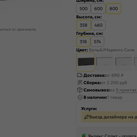
Ширина, см:
500
600
800
Высота, см:
358
460
аться от оригинала.
Глубина, см:
318
574
Цвет:
Белый/Маренго Силк
Доставка:
от 690 ₽
Сборка:
от 2 200 руб
Самовывоз:
из
5 пункта
В наличии:
1 товар
Услуги:
Выезд дизайнера на 
Яндекс Сплит - оплата