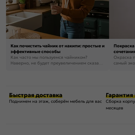
Как почистить чайник от накипи: простые и
Покраска 
эффективные способы
сочетания
Как часто мы пользуемся чайником?
фото
Окраска п
Наверно, не будет преувеличением сказать,
самый эко
что это самая востребованная...
возможнос
Быстрая доставка
Гарантия 
Поднимем на этаж, соберём мебель для вас
Сборка корпу
месяцев