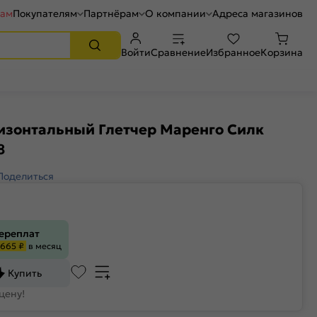
рам
Покупателям
Партнёрам
О компании
Адреса магазинов
Войти
Сравнение
Избранное
Корзина
изонтальный Глетчер Маренго Силк
8
Поделиться
переплат
665 ₽
в месяц
Купить
цену!