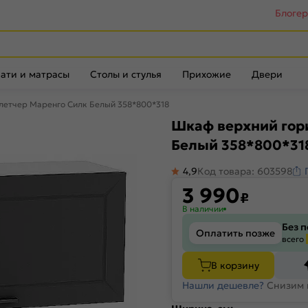
Блоге
ати и матрасы
Столы и стулья
Прихожие
Двери
летчер Маренго Силк Белый 358*800*318
Шкаф верхний гор
Белый 358*800*31
4,9
Код товара: 603598
3 990
₽
В наличии
Без 
Оплатить позже
всего
В корзину
Нашли дешевле?
Снизим 