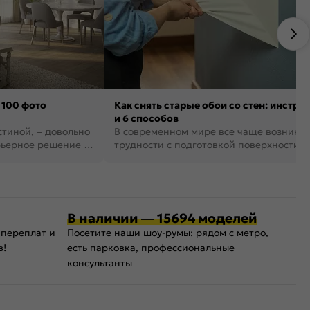
 100 фото
Как снять старые обои со стен: инстру
и 6 способов
стиной, – довольно
В современном мире все чаще возника
рьерное решение в
трудности с подготовкой поверхности д
поклейки обоев. И многие за...
В наличии — 15694 моделей
 переплат и
Посетите наши шоу-румы: рядом с метро,
в!
есть парковка, профессиональные
консультанты