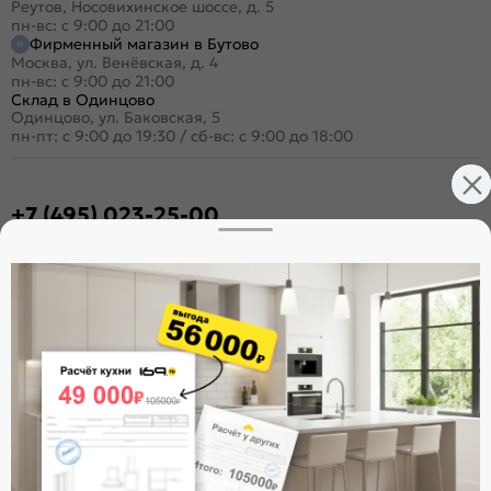
Реутов, Носовихинское шоссе, д. 5
пн-вс: с 9:00 до 21:00
Фирменный магазин в Бутово
Москва, ул. Венёвская, д. 4
пн-вс: с 9:00 до 21:00
Склад в Одинцово
Одинцово, ул. Баковская, 5
пн-пт: с 9:00 до 19:30
/
сб-вс: с 9:00 до 18:00
+7 (495) 023-25-00
Заказать звонок
Стать дилером
Расскажите о нас
Поделиться
Оцените магазин
ИКС 1180