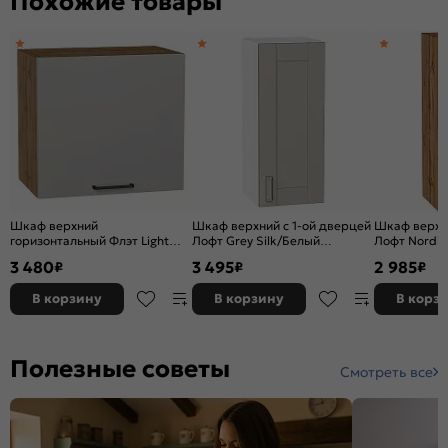
Похожие товары
Шкаф верхний
Шкаф верхний с 1-ой дверцей
Шкаф верхни
горизонтальный Флэт Light
Лофт Grey Silk/Белый
Лофт Nordic
Grey In 2S/Дуб Вотан
716*300*320
716*300*32
3 480
3 495
2 985
₽
₽
₽
458*500*318
В корзину
В корзину
В корз
Полезные советы
Смотреть все