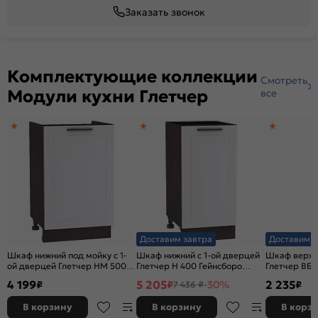
Заказать звонок
Комплектующие коллекции
Смотреть
Модули кухни Глетчер
все
Доставим завтра
Доставим з
Шкаф нижний под мойку с 1-
Шкаф нижний с 1-ой дверцей
Шкаф верхн
ой дверцей Глетчер НМ 500
Глетчер Н 400 Гейнсборо
Глетчер ВБ 
Гейнсборо Силк-Венге
Силк-Венге
Силк-Белый
4 199
5 205
2 235
₽
₽
-30%
₽
7 436 ₽
В корзину
В корзину
В корз