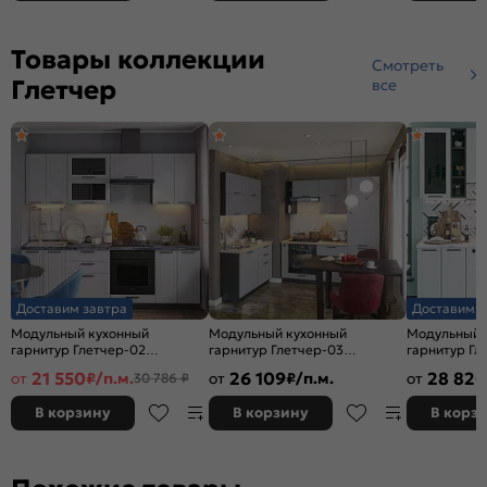
Товары коллекции
Смотреть
Глетчер
все
Доставим завтра
Доставим з
Модульный кухонный
Модульный кухонный
Модульный 
гарнитур Глетчер-02
гарнитур Глетчер-03
гарнитур Гл
Гейнсборо Силк/Graphite
Гейнсборо Силк/Graphite
Силк/Graphi
21 550
26 109
28 820
от
₽/п.м.
от
₽/п.м.
от
30 786 ₽
2140x2400x600
2140x1200/2000x600
2340x2200x
В корзину
В корзину
В корз