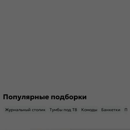
Популярные подборки
Журнальный столик
Тумбы под ТВ
Комоды
Банкетки
Пу