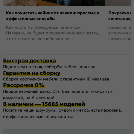
Как почистить чайник от накипи: простые и
Покраска ст
эффективные способы
сочетания,
Как часто мы пользуемся чайником?
Окраска пов
Наверно, не будет преувеличением сказать,
экономичный
что это самая востребованная...
возможность
Быстрая доставка
Поднимем на этаж, соберём мебель для вас
Гарантия на сборку
Сборка корпусной мебели с гарантией 18 месяцев
Рассрочка 0%
Первоначальный взнос 0%, без переплат и скрытых
комиссий, на 6 месяцев!
В наличии — 15685 моделей
Посетите наши шоу-румы: рядом с метро, есть парковка,
профессиональные консультанты