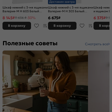
Доставим завтра
Шкаф нижний с 3-мя ящиками
Шкаф нижний с 3-мя ящиками
Шкаф нижний
Валерия-М Н 603 Белый
Валерия-М Н 303 Белый
и ящиком В
металлик-Белый
глянец-Белый
Серый мета
8 145
6 675
6 375
₽
-30%
₽
₽
11 636 ₽
9 10
светлый-Бе
В корзину
В корзину
В корз
Полезные советы
Смотреть все