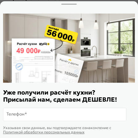
Заказать звонок
Стать дилером
Расскажите о нас
Поделиться
Оцените магазин
ИКС 1180
© 2015—2026 Интернет-магазин мебели Mebel169.ru
Уже получили расчёт кухни?
Пользовательское соглашение
Присылай нам, сделаем ДЕШЕВЛЕ!
Политика обработки персональных данных
Телефон*
Карта сайта
На информационном ресурсе
применяются
куки
и рекомендательные
Хорошо
Указывая свои данные, вы подтверждаете ознакомление c
технологии
Политикой обработки персональных данных