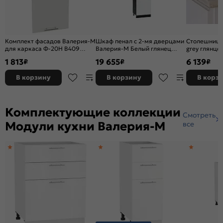
Комплект фасадов Валерия-М
Шкаф пенал с 2-мя дверцами
Столешница 
для каркаса Ф-20Н В409
Валерия-М Белый глянец
grey глянце
Айленд силк
Graphite
1 813
19 655
6 139
₽
₽
₽
В корзину
В корзину
В корз
Комплектующие коллекции
Смотреть
Модули кухни Валерия-М
все