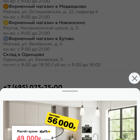
пн-вс: с 9:00 до 21:00
Фирменный магазин в Медведково
Москва, ул. Осташковская, д. 22, подъезд 6
пн-вс: с 9:00 до 21:00
Фирменный магазин в Новокосино
Реутов, Носовихинское шоссе, д. 5
пн-вс: с 9:00 до 21:00
Фирменный магазин в Бутово
Москва, ул. Венёвская, д. 4
пн-вс: с 9:00 до 21:00
Склад в Одинцово
Одинцово, ул. Баковская, 5
пн-пт: с 9:00 до 19:30
/
сб-вс: с 9:00 до 18:00
+7 (495) 023-25-00
Заказать звонок
Стать дилером
Расскажите о нас
Поделиться
Оцените магазин