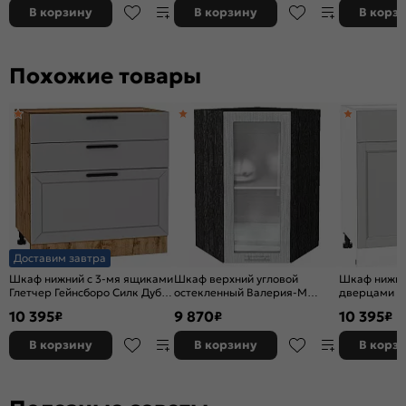
В корзину
В корзину
В корз
Похожие товары
Доставим завтра
Шкаф нижний с 3-мя ящиками
Шкаф верхний угловой
Шкаф нижни
Глетчер Гейнсборо Силк Дуб
остекленный Валерия-М
дверцами и
Вотан 816*800*478
Серый металлик дождь
Grey Silkwo
10 395
9 870
10 395
₽
₽
₽
светлый Graphite
816*800*48
В корзину
В корзину
В корз