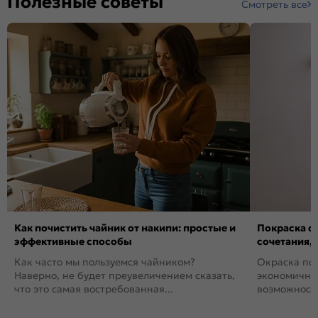
Полезные советы
Смотреть все
Как почистить чайник от накипи: простые и
Покраска ст
эффективные способы
сочетания,
Как часто мы пользуемся чайником?
Окраска пов
Наверно, не будет преувеличением сказать,
экономичный
что это самая востребованная...
возможность