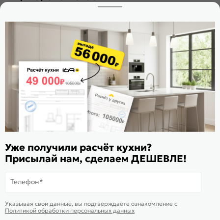
Заказать звонок
Стать дилером
Расскажите о нас
Поделиться
Оцените магазин
ИКС 1180
© 2015—2026 Интернет-магазин мебели Mebel169.ru
Уже получили расчёт кухни?
Пользовательское соглашение
Присылай нам, сделаем ДЕШЕВЛЕ!
Политика обработки персональных данных
Телефон*
Карта сайта
На информационном ресурсе
применяются
куки
и рекомендательные
Хорошо
Указывая свои данные, вы подтверждаете ознакомление c
технологии
Политикой обработки персональных данных