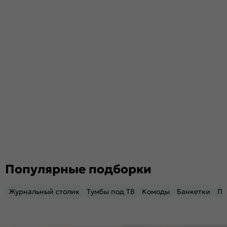
Популярные подборки
Журнальный столик
Тумбы под ТВ
Комоды
Банкетки
Пу