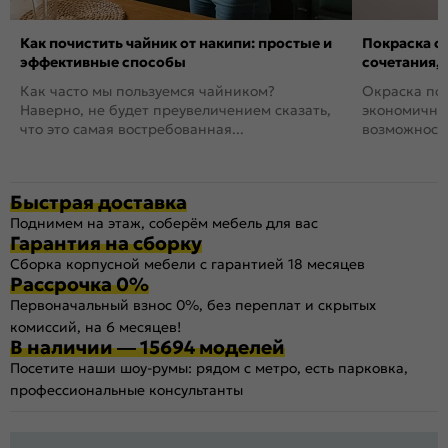
Как почистить чайник от накипи: простые и
Покраска ст
эффективные способы
сочетания,
Как часто мы пользуемся чайником?
Окраска пов
Наверно, не будет преувеличением сказать,
экономичный
что это самая востребованная...
возможность
Быстрая доставка
Поднимем на этаж, соберём мебель для вас
Гарантия на сборку
Сборка корпусной мебели с гарантией 18 месяцев
Рассрочка 0%
Первоначальный взнос 0%, без переплат и скрытых
комиссий, на 6 месяцев!
В наличии — 15694 моделей
Посетите наши шоу-румы: рядом с метро, есть парковка,
профессиональные консультанты