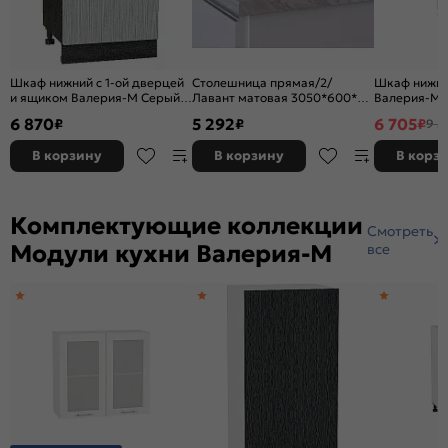
Шкаф нижний с 1-ой дверцей
Столешница прямая/2/
Шкаф нижни
и ящиком Валерия-М Серый
Лавант матовая 3050*600*27
Валерия-М 
металлик дождь светлый
R9
металлик д
6 870
5 292
6 705
₽
₽
₽
9 5
Graphite
Белый
В корзину
В корзину
В корз
Комплектующие коллекции
Смотреть
Модули кухни Валерия-М
все