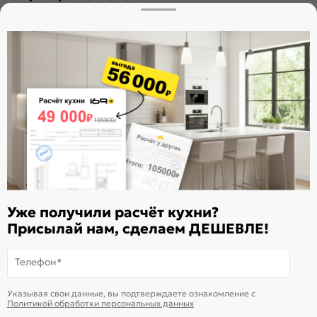
Заказать звонок
Стать дилером
Расскажите о нас
Поделиться
Оцените магазин
ИКС 1180
© 2015—2026 Интернет-магазин мебели Mebel169.ru
Уже получили расчёт кухни?
Пользовательское соглашение
Присылай нам, сделаем ДЕШЕВЛЕ!
Политика обработки персональных данных
Телефон*
Карта сайта
На информационном ресурсе
применяются
куки
и рекомендательные
Хорошо
Указывая свои данные, вы подтверждаете ознакомление c
технологии
Политикой обработки персональных данных