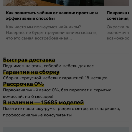
Как почистить чайник от накипи: простые и
Покраска ст
эффективные способы
сочетания,
Как часто мы пользуемся чайником?
Окраска пов
Наверно, не будет преувеличением сказать,
экономичный
что это самая востребованная...
возможность
Быстрая доставка
Поднимем на этаж, соберём мебель для вас
Гарантия на сборку
Сборка корпусной мебели с гарантией 18 месяцев
Рассрочка 0%
Первоначальный взнос 0%, без переплат и скрытых
комиссий, на 6 месяцев!
В наличии — 15685 моделей
Посетите наши шоу-румы: рядом с метро, есть парковка,
профессиональные консультанты