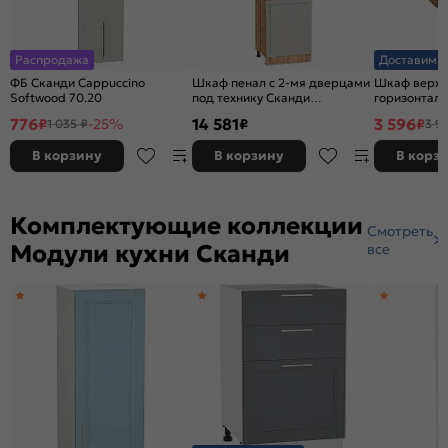
Распродажа
Доставим з
ФБ Сканди Cappuccino
Шкаф пенал с 2-мя дверцами
Шкаф верхн
Softwood 70.20
под технику Сканди
горизонтал
Cappuccino Softwood Дуб
глубокий Ск
776
14 581
3 596
₽
-25%
₽
₽
1 035 ₽
3 9
Вотан 2132*600*576
Softwood Ду
358*500*57
В корзину
В корзину
В корз
Комплектующие коллекции
Смотреть
Модули кухни Сканди
все