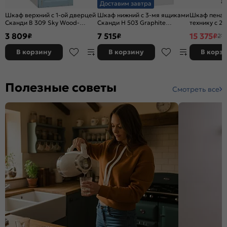
Доставим завтра
Шкаф верхний с 1-ой дверцей
Шкаф нижний с 3-мя ящиками
Шкаф пенал
Сканди В 309 Sky Wood-
Сканди Н 503 Graphite
технику с 2
Белый
Softwood-Белый
Сканди 600Н
3 809
7 515
15 375
₽
₽
₽
21 
шкафов высо
Softwood-Б
В корзину
В корзину
В корз
Полезные советы
Смотреть все