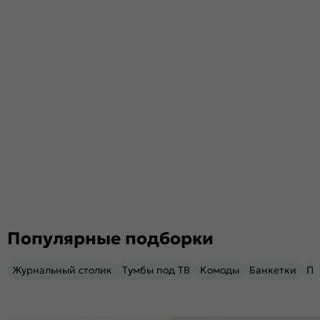
Популярные подборки
Журнальный столик
Тумбы под ТВ
Комоды
Банкетки
Пу