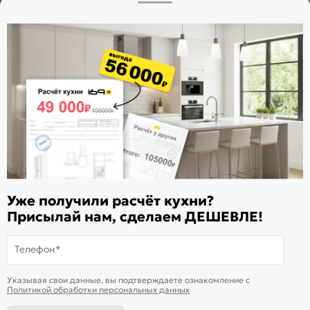
Заказать звонок
Стать дилером
Расскажите о нас
Поделиться
Оцените магазин
ИКС 1180
© 2015—2026 Интернет-магазин мебели Mebel169.ru
Уже получили расчёт кухни?
Присылай нам, сделаем ДЕШЕВЛЕ!
Пользовательское соглашение
Политика обработки персональных данных
Телефон*
Карта сайта
На информационном ресурсе
применяются
куки
и рекомендательные
Хорошо
Указывая свои данные, вы подтверждаете ознакомление c
технологии
Политикой обработки персональных данных