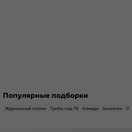
Популярные подборки
Журнальный столик
Тумбы под ТВ
Комоды
Банкетки
Пу