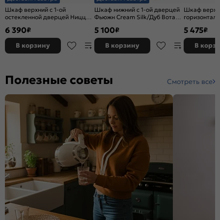
Шкаф верхний с 1-ой
Шкаф нижний с 1-ой дверцей
Шкаф верхн
остекленной дверцей Ницца
Фьюжн Cream Silk/Дуб Вотан
горизонтал
Агат/Белый 716*500*318
816*350*480
Cream Silkw
6 390
5 100
5 475
₽
₽
₽
358*800*32
В корзину
В корзину
В корз
Полезные советы
Смотреть все