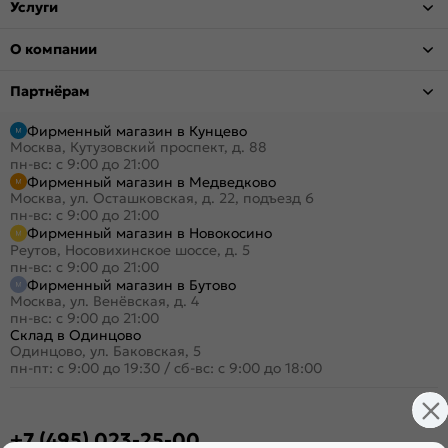
Услуги
О компании
Партнёрам
Фирменный магазин в Кунцево
Москва, Кутузовский проспект, д. 88
пн-вс: с 9:00 до 21:00
Фирменный магазин в Медведково
Москва, ул. Осташковская, д. 22, подъезд 6
пн-вс: с 9:00 до 21:00
Фирменный магазин в Новокосино
Реутов, Носовихинское шоссе, д. 5
пн-вс: с 9:00 до 21:00
Фирменный магазин в Бутово
Москва, ул. Венёвская, д. 4
пн-вс: с 9:00 до 21:00
Склад в Одинцово
Одинцово, ул. Баковская, 5
пн-пт: с 9:00 до 19:30
/
сб-вс: с 9:00 до 18:00
+7 (495) 023-25-00