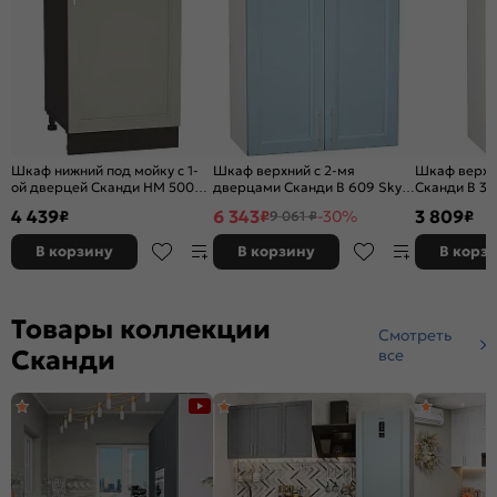
Шкаф нижний под мойку с 1-
Шкаф верхний с 2-мя
Шкаф верхни
ой дверцей Сканди НМ 500
дверцами Сканди В 609 Sky
Сканди В 30
Grey Softwood-Венге
Wood-Белый
Белый
4 439
6 343
3 809
₽
₽
-30%
₽
9 061 ₽
В корзину
В корзину
В корз
Товары коллекции
Смотреть
Сканди
все