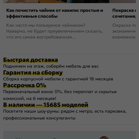
Как почистить чайник от накипи: простые и
Покраска ст
эффективные способы
сочетания,
Как часто мы пользуемся чайником?
Окраска пов
Наверно, не будет преувеличением сказать,
экономичный
что это самая востребованная...
возможность
Быстрая доставка
Поднимем на этаж, соберём мебель для вас
Гарантия на сборку
Сборка корпусной мебели с гарантией 18 месяцев
Рассрочка 0%
Первоначальный взнос 0%, без переплат и скрытых
комиссий, на 6 месяцев!
В наличии — 15685 моделей
Посетите наши шоу-румы: рядом с метро, есть парковка,
профессиональные консультанты