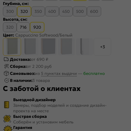
Глубина, см:
300
320
350
400
450
500
600
Высота, см:
320
716
920
Цвет:
Cappuccino Softwood/Белый
+3
Доставка:
от 690 ₽
Сборка:
от 2 200 руб
Самовывоз:
из
5 пунктах выдачи
—
бесплатно
В наличии:
3 товара
С заботой о клиентах
Выездной дизайнер
Замеры, подбор моделей и создание дизайн-
проекта на месте
Быстрая сборка
Соберём и установим мебель
Гарантия