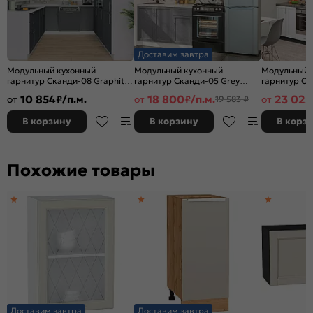
Доставим завтра
Модульный кухонный
Модульный кухонный
Модульный 
гарнитур Сканди-08 Graphite
гарнитур Сканди-05 Grey
гарнитур Ск
Softwood/Белый | 240/258 см
Softwood/Белый
Softwood/Gr
10 854
18 800
23 025
от
₽/п.м.
от
₽/п.м.
от
19 583 ₽
2140x1200x600
2340x2600x
В корзину
В корзину
В корз
Похожие товары
Доставим завтра
Доставим завтра