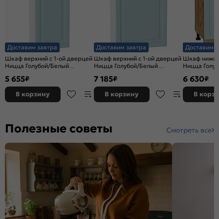
Доставим завтра
Доставим завтра
Доставим з
Шкаф верхний с 1-ой дверцей
Шкаф верхний с 1-ой дверцей
Шкаф нижний
Ницца Голубой/Белый
Ницца Голубой/Белый
Ницца Голуб
920*400*318
920*600*318
816*600*47
5 655
7 185
6 630
₽
₽
₽
В корзину
В корзину
В корз
Полезные советы
Смотреть все