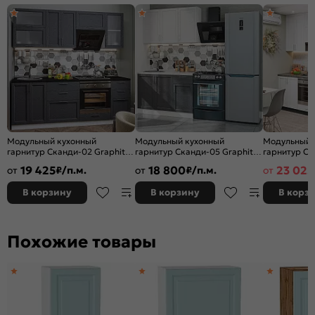
Модульный кухонный
Модульный кухонный
Модульный 
гарнитур Сканди-02 Graphite
гарнитур Сканди-05 Graphite
гарнитур Ск
Softwood/Белый
Softwood, White Softwood/
Softwood/Gr
19 425
18 800
23 025
от
₽/п.м.
от
₽/п.м.
от
2140x2200x600
Белый 2140x1200x600
2340x2600x
В корзину
В корзину
В корз
Похожие товары