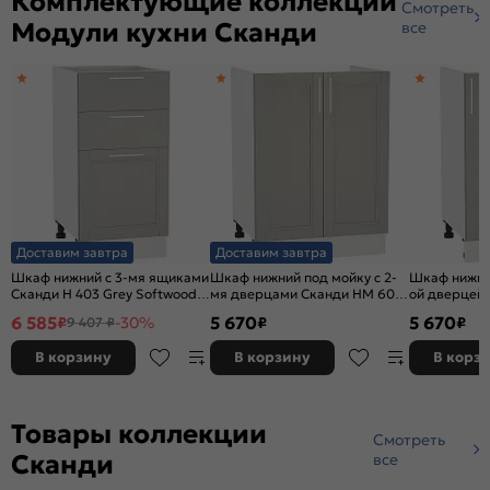
Комплектующие коллекции
Смотреть
Модули кухни Сканди
все
Доставим завтра
Доставим завтра
Шкаф нижний с 3-мя ящиками
Шкаф нижний под мойку с 2-
Шкаф нижний
Сканди Н 403 Grey Softwood-
мя дверцами Сканди НМ 600
ой дверцей
Белый
Grey Softwood-Белый
Grey Softw
6 585
5 670
5 670
₽
-30%
₽
₽
9 407 ₽
В корзину
В корзину
В корз
Товары коллекции
Смотреть
Сканди
все