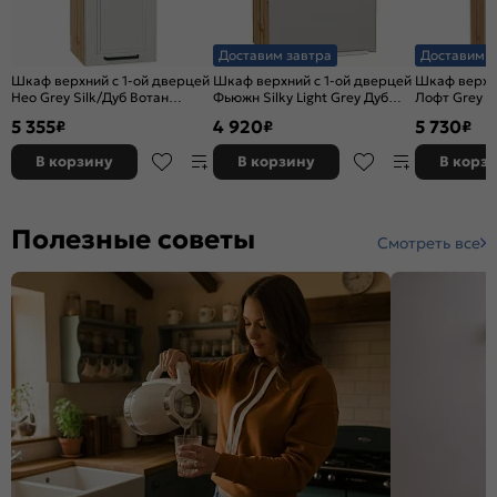
Доставим завтра
Доставим з
Шкаф верхний с 1-ой дверцей
Шкаф верхний с 1-ой дверцей
Шкаф верхни
Нео Grey Silk/Дуб Вотан
Фьюжн Silky Light Grey Дуб
Лофт Grey S
920*350*320
Вотан 716*450*320
920*400*32
5 355
4 920
5 730
₽
₽
₽
В корзину
В корзину
В корз
Полезные советы
Смотреть все