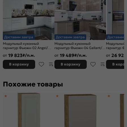
Доставим завтра
Доставим завтра
Доставим з
Модульный кухонный
Модульный кухонный
Модульный 
гарнитур Фьюжн-02 Angel/
гарнитур Фьюжн-04 Gallant/
гарнитур Фь
Белый 2340x3900/1400x600
Белый 2340x2200/1800x600
Белый 2140
19 823
19 489
26 925
от
₽/п.м.
от
₽/п.м.
от
В корзину
В корзину
В корз
Похожие товары