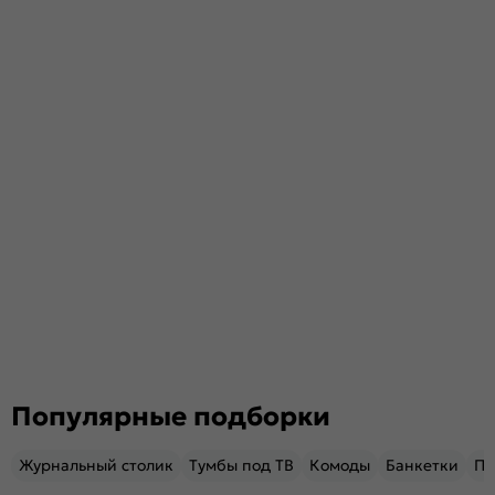
Популярные подборки
Журнальный столик
Тумбы под ТВ
Комоды
Банкетки
Пу