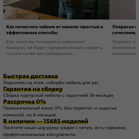
Как почистить чайник от накипи: простые и
Покраска ст
эффективные способы
сочетания,
Как часто мы пользуемся чайником?
Окраска пов
Наверно, не будет преувеличением сказать,
экономичный
что это самая востребованная...
возможность
Быстрая доставка
Поднимем на этаж, соберём мебель для вас
Гарантия на сборку
Сборка корпусной мебели с гарантией 18 месяцев
Рассрочка 0%
Первоначальный взнос 0%, без переплат и скрытых
комиссий, на 6 месяцев!
В наличии — 15685 моделей
Посетите наши шоу-румы: рядом с метро, есть парковка,
профессиональные консультанты