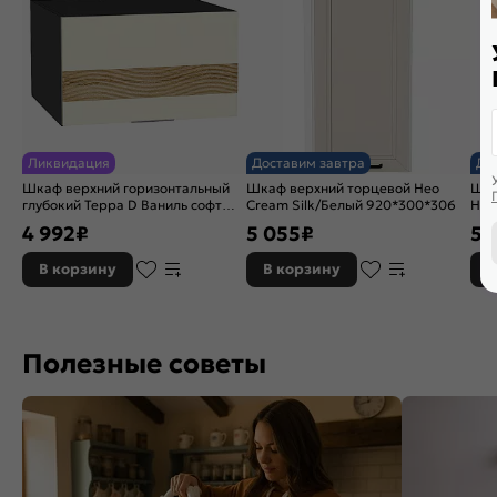
Ликвидация
Доставим завтра
До
Шкаф верхний горизонтальный
Шкаф верхний торцевой Нео
Шка
глубокий Терра D Ваниль софт
Cream Silk/Белый 920*300*306
Ниц
Graphite 358*600*574
816
4 992
₽
5 055
₽
5 
В корзину
В корзину
В
Полезные советы