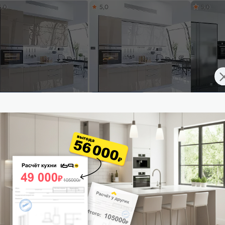
5,0
5,0
5,0
ставим завтра
Доставим завтра
Доставим 
ульный кухонный гарнитур
Модульный кухонный гарнитур
Модульный
жн-03 Gallant/Белый
Фьюжн-03 Angel, Gallant/Белый
Фьюжн-01 
0x2600x600
2140x2600x600
2340x3800
26 925
₽/п.м.
от
26 440
₽/п.м.
от
20 5
 корзину
В корзину
В корз
5,0
4,9
5,0