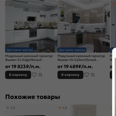
5,0
5,0
Тип поверхности:
Матовая
Расположение:
Прямые
Назначение кухонного шкафа:
Шкаф
Бренд:
Vivat
Доставим завтра
Доставим завтра
До
Модульный кухонный гарнитур
Модульный кухонный гарнитур
Мод
Фьюжн-02 Angel/Белый
Фьюжн-04 Gallant/Белый
Фью
2340x3900/1400x600
2340x2200/1800x600
214
от
19 823
₽/п.м.
от
19 489
₽/п.м.
от
В корзину
В корзину
В
Похожие товары
4,8
4,8