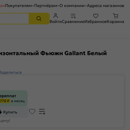
рам
Покупателям
Партнёрам
О компании
Адреса магазинов
Войти
Сравнение
Избранное
Корзина
изонтальный Фьюжн Gallant Белый
Поделиться
переплат
778 ₽
в месяц
Купить
цену!