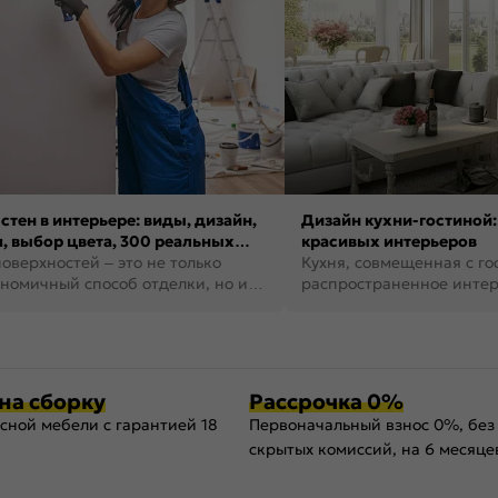
стен в интерьере: виды, дизайн,
Дизайн кухни-гостиной:
, выбор цвета, 300 реальных
красивых интерьеров
оверхностей – это не только
Кухня, совмещенная с го
номичный способ отделки, но и
распространенное инте
ть создать кре...
наши дни. В нем от...
на сборку
Рассрочка 0%
сной мебели с гарантией 18
Первоначальный взнос 0%, без
скрытых комиссий, на 6 месяце