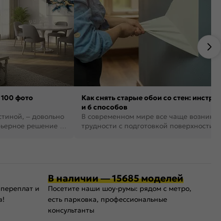
 100 фото
Как снять старые обои со стен: инстру
и 6 способов
стиной, – довольно
В современном мире все чаще возника
рьерное решение в
трудности с подготовкой поверхности д
поклейки обоев. И многие за...
В наличии — 15685 моделей
 переплат и
Посетите наши шоу-румы: рядом с метро,
в!
есть парковка, профессиональные
консультанты