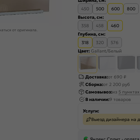
Ширина, см:
450
500
600
800
Высота, см:
358
458
460
аться от оригинала.
Глубина, см:
318
320
576
Цвет:
Gallant/Белый
Доставка:
от 690 ₽
Сборка:
от 2 200 руб
Самовывоз:
из
5 пункта
В наличии:
9 товаров
Услуги:
Выезд дизайнера на 
Яндекс Сплит - оплата