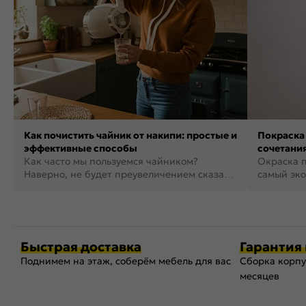
Как почистить чайник от накипи: простые и
Покраска 
эффективные способы
сочетания
Как часто мы пользуемся чайником?
фото
Окраска п
Наверно, не будет преувеличением сказать,
самый эко
что это самая востребованная...
возможнос
Быстрая доставка
Гарантия 
Поднимем на этаж, соберём мебель для вас
Сборка корпу
месяцев