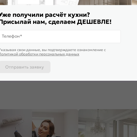
Уже получили расчёт кухни?
Присылай нам, сделаем ДЕШЕВЛЕ!
Телефон*
ставим завтра
Доставим завтра
Доставим 
Указывая свои данные, вы подтверждаете ознакомление c
ф нижний бутылочница
Шкаф нижний с 1-ой дверцей
Шкаф верхн
Политикой обработки персональных данных
ца Дуб крем/Дуб Вотан
Фьюжн Gallant Graphite
Фьюжн Cre
*150*478
816*350*480
716*350*3
160
₽
5 355
₽
4 515
₽
Отправить заявку
 корзину
В корзину
В корз