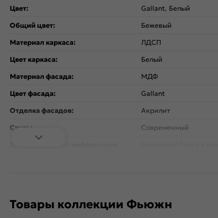
Цвет:
Gallant, Белый
Общий цвет:
Бежевый
Материал каркаса:
ЛДСП
Цвет каркаса:
Белый
Материал фасада:
МДФ
Цвет фасада:
Gallant
Отделка фасадов:
Акрилит
Стиль:
Современный
Дополнительная информация:
Внимание! Ручка в ком
Количество дверей:
1
Открывание дверцы:
Горизонтальное
Коллекция:
Фьюжн
Товары коллекции Фьюжн
Гарантия:
18 мес