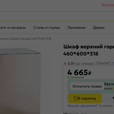
Блоге
ати и матрасы
Столы и стулья
Прихожие
Двери
ьюжн Gallant Белый 460*600*318
Шкаф верхний гор
460*600*318
5,0
Код товара: 739409
4 665
₽
В наличии
Без 
Оплатить позже
всего
В корзину
Нашли дешевле?
Снизим 