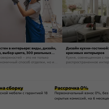
стен в интерьере: виды, дизайн,
Дизайн кухни-гостиной:
, выбор цвета, 300 реальных
красивых интерьеров
оверхностей – это не только
Кухня, совмещенная с го
номичный способ отделки, но и
распространенное инте
ть создать кре...
наши дни. В нем от...
на сборку
Рассрочка 0%
сной мебели с гарантией 18
Первоначальный взнос 0%, без
скрытых комиссий, на 6 месяце