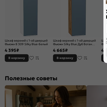
Шкаф верхний с 1-ой дверцей
Шкаф верхний с 1-ой дверцей
Шка
Фьюжн В 309 Silky Blue-Белый
Фьюжн Silky Blue Дуб Вотан
Фью
920*300*320
716
4 395
₽
4 665
₽
4 
В корзину
В корзину
В
Полезные советы