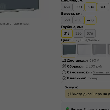
Ширина, см:
450
500
600
800
Высота, см:
358
458
460
аться от оригинала.
Глубина, см:
318
320
576
Цвет:
Silky Blue/Белый
Доставка:
от 690 ₽
Сборка:
от 2 200 руб
Самовывоз:
из
5 пункта
В наличии:
1 товар
Услуги:
Выезд дизайнера на 
Яндекс Сплит - оплата