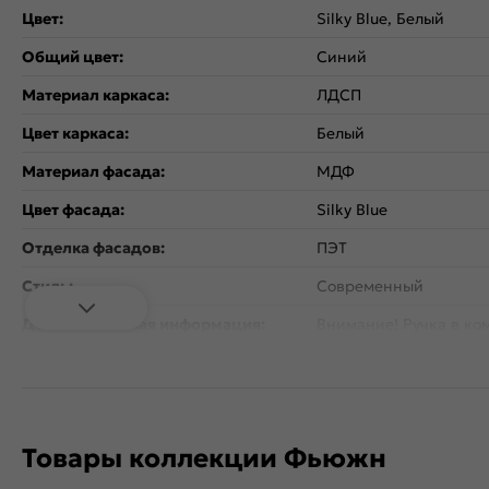
Цвет:
Silky Blue, Белый
Общий цвет:
Синий
Материал каркаса:
ЛДСП
Цвет каркаса:
Белый
Материал фасада:
МДФ
Цвет фасада:
Silky Blue
Отделка фасадов:
ПЭТ
Стиль:
Современный
Дополнительная информация:
Внимание! Ручка в ком
Количество дверей:
1
Открывание дверцы:
Горизонтальное
Коллекция:
Фьюжн
Товары коллекции Фьюжн
Гарантия:
18 мес