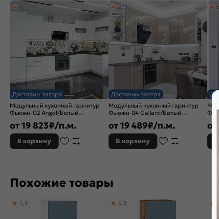
5,0
5,0
Тип поверхности:
Матовая
Расположение:
Прямые
Назначение кухонного шкафа:
Шкаф
Бренд:
Vivat
Доставим завтра
Доставим завтра
До
Модульный кухонный гарнитур
Модульный кухонный гарнитур
Мод
Фьюжн-02 Angel/Белый
Фьюжн-04 Gallant/Белый
Фью
2340x3900/1400x600
2340x2200/1800x600
214
от
19 823
₽/п.м.
от
19 489
₽/п.м.
от
В корзину
В корзину
В
Похожие товары
4,9
4,8