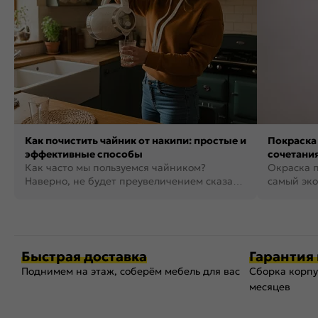
Как почистить чайник от накипи: простые и
Покраска 
эффективные способы
сочетания
Как часто мы пользуемся чайником?
фото
Окраска п
Наверно, не будет преувеличением сказать,
самый эко
что это самая востребованная...
возможнос
Быстрая доставка
Гарантия 
Поднимем на этаж, соберём мебель для вас
Сборка корпу
месяцев