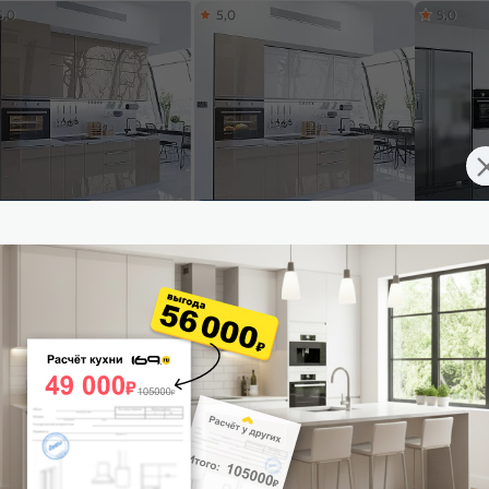
5,0
5,0
5,0
ставим завтра
Доставим завтра
Доставим 
ульный кухонный гарнитур
Модульный кухонный гарнитур
Модульный
жн-03 Gallant/Белый
Фьюжн-03 Angel, Gallant/Белый
Фьюжн-01 
0x2600x600
2140x2600x600
2340x3800
26 925
₽/п.м.
от
26 440
₽/п.м.
от
20 5
 корзину
В корзину
В корз
4,8
5,0
5,0