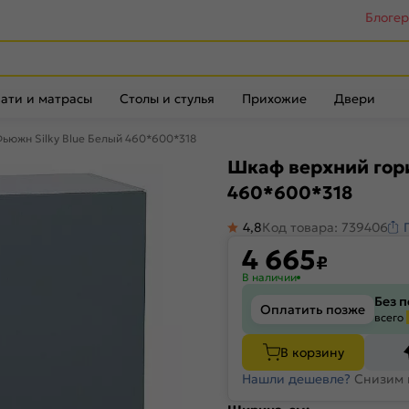
Блоге
ати и матрасы
Столы и стулья
Прихожие
Двери
ьюжн Silky Blue Белый 460*600*318
Шкаф верхний гор
460*600*318
4,8
Код товара: 739406
4 665
₽
В наличии
Без 
Оплатить позже
всего
В корзину
Нашли дешевле?
Снизим 