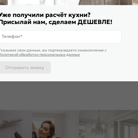
Уже получили расчёт кухни?
Присылай нам, сделаем ДЕШЕВЛЕ!
Телефон*
Доставим завтра
Указывая свои данные, вы подтверждаете ознакомление c
ф верхний с 1-ой дверцей
Шкаф верхний горизонтальный
Шкаф нижн
Политикой обработки персональных данных
жн Silky Blue Graphite
Фьюжн Silky Blue Белый
Фьюжн Silk
*400*320
460*500*318
816*600*4
860
₽
4 335
₽
4 335
₽
Отправить заявку
 корзину
В корзину
В корз