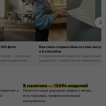
 100 фото
Как снять старые обои со стен: инстру
и 6 способов
стиной, – довольно
В современном мире все чаще возника
рьерное решение в
трудности с подготовкой поверхности д
поклейки обоев. И многие за...
В наличии — 15694 моделей
 переплат и
Посетите наши шоу-румы: рядом с метро,
в!
есть парковка, профессиональные
консультанты