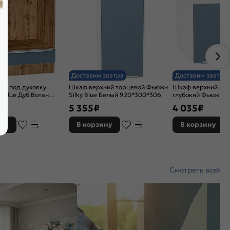
Доставим завтра
Доставим завтра
ий под духовку
Шкаф верхний торцевой Фьюжн
Шкаф верхний гор
y Blue Дуб Вотан
Silky Blue Белый 920*300*306
глубокий Фьюжн Si
76
358*500*576
5 355
₽
4 035
₽
ину
В корзину
В корзину
Смотреть все