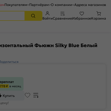
рам
Покупателям
Партнёрам
О компании
Адреса магазинов
Войти
Сравнение
Избранное
Корзина
изонтальный Фьюжн Silky Blue Белый
Поделиться
переплат
778 ₽
в месяц
Купить
цену!