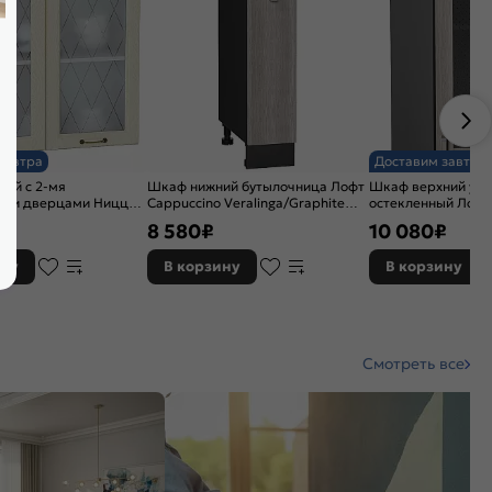
завтра
Доставим завтра
ий с 2-мя
Шкаф нижний бутылочница Лофт
Шкаф верхний угл
ыми дверцами Ницца
Cappuccino Veralinga/Graphite
остекленный Лофт
елый 716*800*318
816*200*480
Veralinga/Graphit
8 580
₽
10 080
₽
ину
В корзину
В корзину
Смотреть все