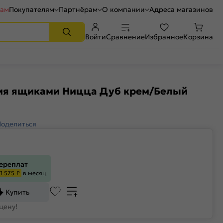
рам
Покупателям
Партнёрам
О компании
Адреса магазинов
Войти
Сравнение
Избранное
Корзина
мя ящиками Ницца Дуб крем/Белый
Поделиться
переплат
1 575 ₽
в месяц
Купить
цену!