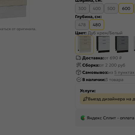
Ширина, см:
300
400
500
600
Глубина, см:
478
480
аться от оригинала.
Цвет:
Дуб крем/Белый
Доставка:
от 690 ₽
Сборка:
от 2 200 руб
Самовывоз:
из
5 пункта
В наличии:
3 товара
Услуги:
Выезд дизайнера на 
Яндекс Сплит - оплата