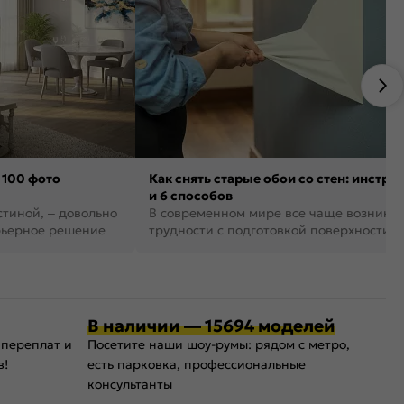
 100 фото
Как снять старые обои со стен: инстру
и 6 способов
стиной, – довольно
В современном мире все чаще возника
рьерное решение в
трудности с подготовкой поверхности д
поклейки обоев. И многие за...
В наличии — 15694 моделей
 переплат и
Посетите наши шоу-румы: рядом с метро,
в!
есть парковка, профессиональные
консультанты