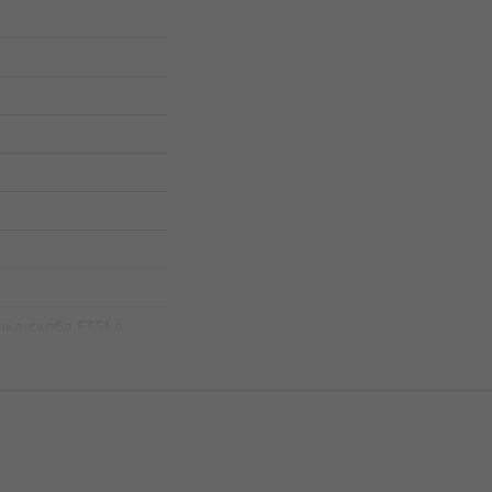
чка-скоба F351 в
а, с межцентровым