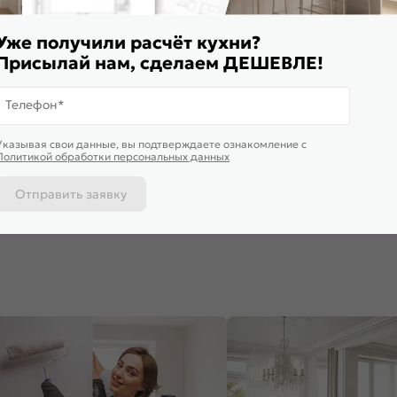
Уже получили расчёт кухни?
Присылай нам, сделаем ДЕШЕВЛЕ!
Телефон*
Доставим 
Указывая свои данные, вы подтверждаете ознакомление c
ф верхний с 1-ой дверцей
Шкаф нижний с 3-мя ящиками
Шкаф верхн
Политикой обработки персональных данных
йм Cream Silk Graphite
Нео Cream Silk/Дуб Вотан
остекленн
*600*324
816*500*480
Дуб крем/Б
535
₽
9 360
₽
8 655
₽
Отправить заявку
 корзину
В корзину
В корз