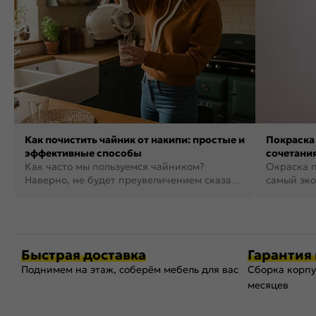
Как почистить чайник от накипи: простые и
Покраска 
эффективные способы
сочетания
Как часто мы пользуемся чайником?
фото
Окраска п
Наверно, не будет преувеличением сказать,
самый эко
что это самая востребованная...
возможнос
Быстрая доставка
Гарантия 
Поднимем на этаж, соберём мебель для вас
Сборка корпу
месяцев