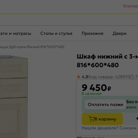
Блоге
ати и матрасы
Столы и стулья
Прихожие
Двери
ицца Дуб крем/Белый 816*600*480
Шкаф нижний с 3-
816*600*480
4,8
Код товара: 428910
9 450
₽
В наличии
Без 
Оплатить позже
всего
В корзину
Нашли дешевле?
Снизим 