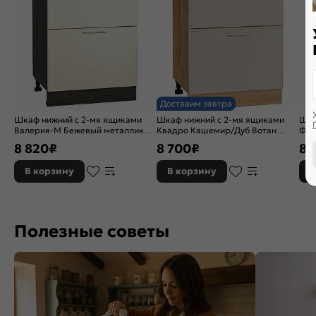
Доставим завтра
Шкаф нижний с 2-мя ящиками
Шкаф нижний с 2-мя ящиками
Шка
Валерия-М Бежевый металлик
Квадро Кашемир/Дуб Вотан
Фре
Graphite 816*600*478
816*600*481
920
8 820
₽
8 700
₽
8 
В корзину
В корзину
В
Полезные советы