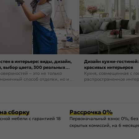
стен в интерьере: виды, дизайн,
Дизайн кухни-гостиной:
, выбор цвета, 300 реальных
красивых интерьеров
оверхностей – это не только
Кухня, совмещенная с го
номичный способ отделки, но и
распространенное инте
ть создать кре...
наши дни. В нем от...
на сборку
Рассрочка 0%
сной мебели с гарантией 18
Первоначальный взнос 0%, без
скрытых комиссий, на 6 месяце