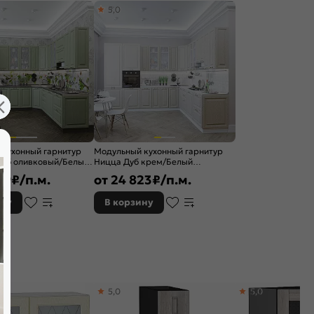
5,0
 кухонный гарнитур
Модульный кухонный гарнитур
Дуб оливковый/Белый
Ницца Дуб крем/Белый
/2700x600
2340x3200/2700x600
39
₽/п.м.
от
24 823
₽/п.м.
ину
В корзину
5,0
5,0