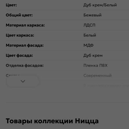
Цвет:
Дуб крем/Белый
Общий цвет:
Бежевый
Материал каркаса:
ЛДСП
Цвет каркаса:
Белый
Материал фасада:
МДФ
Цвет фасада:
Дуб крем
Отделка фасадов:
Пленка ПВХ
Стиль:
Современный
В комплект входит: ру
Дополнительная информация:
цвете Античная бронз
расстоянием 96 мм.
Количество ящиков:
3
Коллекция:
Ницца
Товары коллекции Ницца
Гарантия:
18 мес