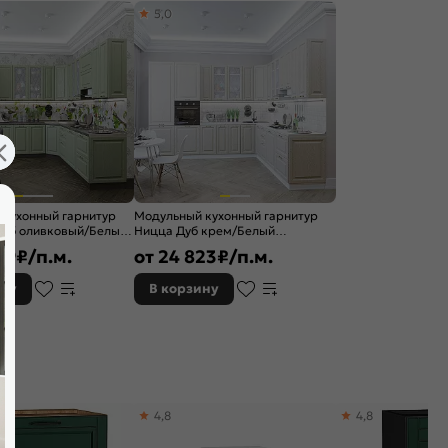
5,0
 кухонный гарнитур
Модульный кухонный гарнитур
Дуб оливковый/Белый
Ницца Дуб крем/Белый
/2700x600
2340x3200/2700x600
39
₽/п.м.
от
24 823
₽/п.м.
ину
В корзину
4,8
4,8