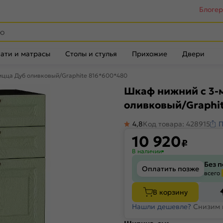
Блоге
ати и матрасы
Столы и стулья
Прихожие
Двери
цца Дуб оливковый/Graphite 816*600*480
Шкаф нижний с 3-
оливковый/Graphi
4,8
Код товара: 428915
П
10 920
₽
В наличии
Без 
Оплатить позже
всего
В корзину
Нашли дешевле?
Снизим 