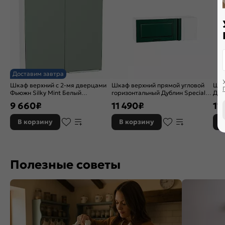
Доставим завтра
Шкаф верхний с 2-мя дверцами
Шкаф верхний прямой угловой
Шка
Фьюжн Silky Mint Белый
горизонтальный Дублин Special
Дуб
920*800*320
Green/Белый 358*1000*350
816
9 660
₽
11 490
₽
11
В корзину
В корзину
В
Полезные советы