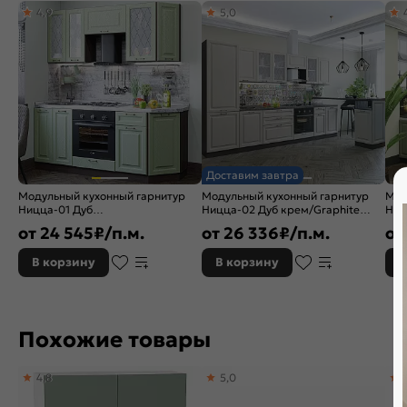
4,9
5,0
Тип поверхности:
Матовая
Назначение:
Шкаф
Расположение:
Прямые
Назначение кухонного шкафа:
Шкаф
Бренд:
Vivat
Доставим завтра
Модульный кухонный гарнитур
Модульный кухонный гарнитур
Мод
Ницца-01 Дуб
Ницца-02 Дуб крем/Graphite
Ниц
оливковый/Graphite
2140x3300x600
оли
от
24 545
₽/п.м.
от
26 336
₽/п.м.
от
2140x1900x600
234
В корзину
В корзину
В
Похожие товары
4,8
5,0