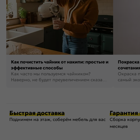
Как почистить чайник от накипи: простые и
Покраска 
эффективные способы
сочетания
Как часто мы пользуемся чайником?
фото
Окраска п
Наверно, не будет преувеличением сказать,
самый эко
что это самая востребованная...
возможнос
Быстрая доставка
Гарантия 
Поднимем на этаж, соберём мебель для вас
Сборка корпу
месяцев