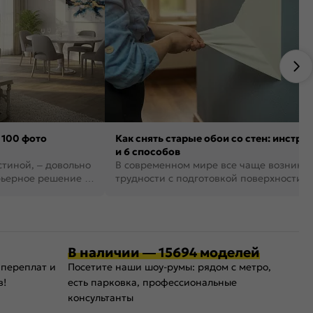
 100 фото
Как снять старые обои со стен: инстру
и 6 способов
стиной, – довольно
В современном мире все чаще возника
рьерное решение в
трудности с подготовкой поверхности д
поклейки обоев. И многие за...
В наличии — 15694 моделей
 переплат и
Посетите наши шоу-румы: рядом с метро,
в!
есть парковка, профессиональные
консультанты