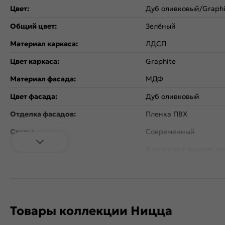
Цвет:
Дуб оливковый/Graphi
Общий цвет:
Зелёный
Материал каркаса:
ЛДСП
Цвет каркаса:
Graphite
Материал фасада:
МДФ
Цвет фасада:
Дуб оливковый
Отделка фасадов:
Пленка ПВХ
Стиль:
Современный
В комплект входит: ру
Дополнительная информация:
цвете Античная бронз
расстоянием 96 мм.
Количество ящиков:
3
Коллекция:
Ницца
Товары коллекции Ницца
Гарантия:
18 мес