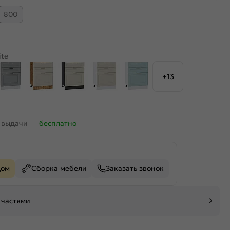
800
ite
+13
х выдачи
—
бесплатно
дом
Сборка мебели
Заказать звонок
 частями