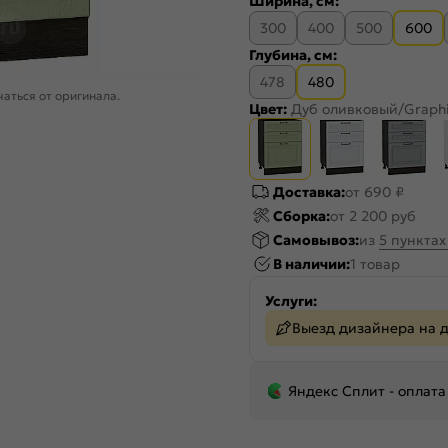
Ширина, см:
300
400
500
600
Глубина, см:
478
480
аться от оригинала.
Цвет:
Дуб оливковый/Graph
Доставка:
от 690 ₽
Сборка:
от 2 200 руб
Самовывоз:
из
5 пункта
В наличии:
1 товар
Услуги:
Выезд дизайнера на 
Яндекс Сплит - оплата