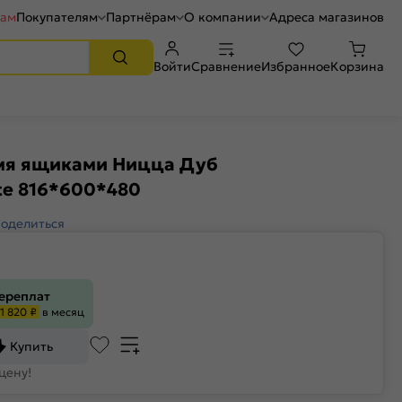
рам
Покупателям
Партнёрам
О компании
Адреса магазинов
Войти
Сравнение
Избранное
Корзина
мя ящиками Ницца Дуб
te 816*600*480
оделиться
переплат
1 820 ₽
в месяц
Купить
цену!