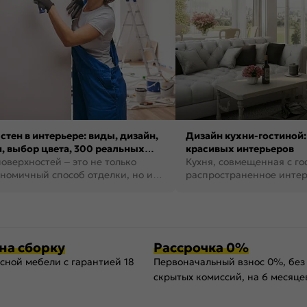
стен в интерьере: виды, дизайн,
Дизайн кухни-гостиной:
, выбор цвета, 300 реальных
красивых интерьеров
оверхностей – это не только
Кухня, совмещенная с го
номичный способ отделки, но и
распространенное инте
ть создать кре...
наши дни. В нем от...
на сборку
Рассрочка 0%
сной мебели с гарантией 18
Первоначальный взнос 0%, без
скрытых комиссий, на 6 месяце