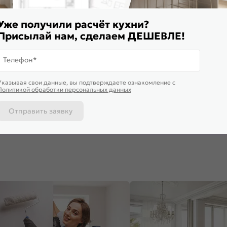
Уже получили расчёт кухни?
Присылай нам, сделаем ДЕШЕВЛЕ!
Телефон*
Доставим завтра
Указывая свои данные, вы подтверждаете ознакомление c
ф нижний с 2-мя дверцами
Шкаф нижний с 2-мя дверцами
Шкаф нижни
Политикой обработки персональных данных
лин Special Green/Белый
Квадро Аквамарин/Graphite
Дублин Spe
*600*478
816*800*481
816*600*4
 595
₽
9 600
₽
11 925
₽
Отправить заявку
 корзину
В корзину
В корз