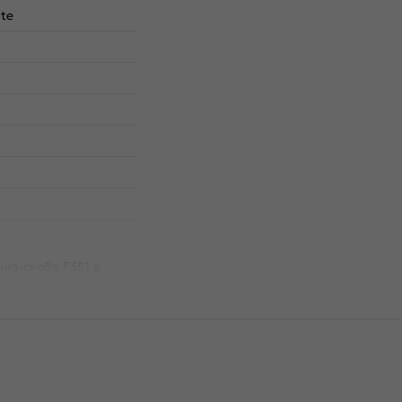
te
чка-скоба F351 в
а, с межцентровым