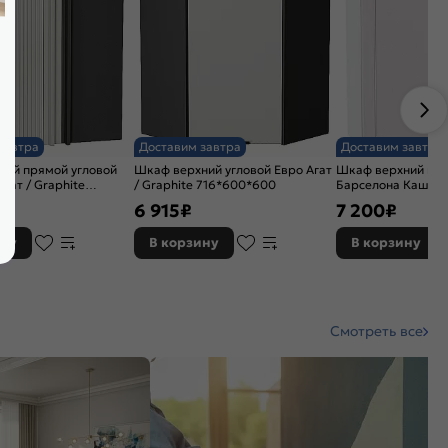
завтра
Доставим завтра
Доставим завтра
ний прямой угловой
Шкаф верхний угловой Евро Агат
Шкаф верхний пря
гат / Graphite
/ Graphite 716*600*600
Барселона Кашем
45
716*700*351
6 915
₽
7 200
₽
ину
В корзину
В корзину
Смотреть все