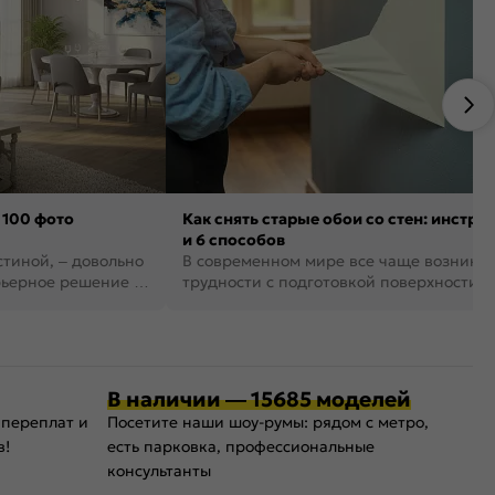
 100 фото
Как снять старые обои со стен: инстру
и 6 способов
стиной, – довольно
В современном мире все чаще возника
рьерное решение в
трудности с подготовкой поверхности д
поклейки обоев. И многие за...
В наличии — 15685 моделей
 переплат и
Посетите наши шоу-румы: рядом с метро,
в!
есть парковка, профессиональные
консультанты