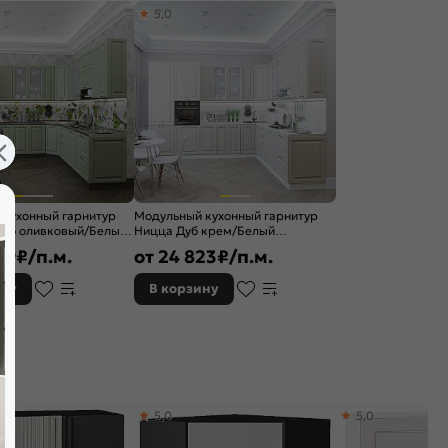
5,0
 кухонный гарнитур
Модульный кухонный гарнитур
Дуб оливковый/Белый
Ницца Дуб крем/Белый
/2700x600
2340x3200/2700x600
39
₽/п.м.
от
24 823
₽/п.м.
ину
В корзину
5,0
5,0