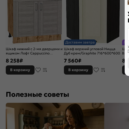
Доставим завтра
Ли
Шкаф нижний с 2-мя дверцами и
Шкаф верхний угловой Ницца
Шка
ящиком Лофт Cappuccino
Дуб крем/Graphite 716*600*600
Ван
Veralinga Дуб Вотан 816*800*480
920
8 258
₽
7 560
₽
8 
В корзину
В корзину
В
Полезные советы