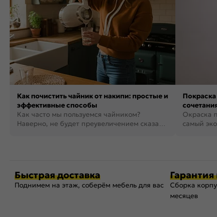
Как почистить чайник от накипи: простые и
Покраска 
эффективные способы
сочетания
Как часто мы пользуемся чайником?
фото
Окраска п
Наверно, не будет преувеличением сказать,
самый эко
что это самая востребованная...
возможнос
Быстрая доставка
Гарантия 
Поднимем на этаж, соберём мебель для вас
Сборка корпу
месяцев