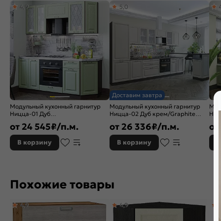
4,9
5,0
Тип поверхности:
Матовая
Назначение:
Шкаф
Расположение:
Угловые
Назначение кухонного шкафа:
Шкаф
Доставим завтра
Модульный кухонный гарнитур
Модульный кухонный гарнитур
Мод
Ницца-01 Дуб
Ницца-02 Дуб крем/Graphite
Ниц
оливковый/Graphite
2140x3300x600
оли
от
24 545
₽/п.м.
от
26 336
₽/п.м.
от
2140x1900x600
234
В корзину
В корзину
В
Похожие товары
4,9
4,9