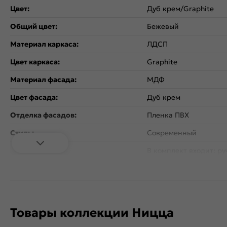
Цвет:
Дуб крем/Graphite
Общий цвет:
Бежевый
Материал каркаса:
ЛДСП
Цвет каркаса:
Graphite
Материал фасада:
МДФ
Цвет фасада:
Дуб крем
Отделка фасадов:
Пленка ПВХ
Стиль:
Современный
В комплект входит: ру
Дополнительная информация:
цвете Античная бронз
расстоянием 96 мм.
Количество дверей:
1
Открывание дверцы:
Вертикальное
Товары коллекции Ницца
Коллекция:
Ницца