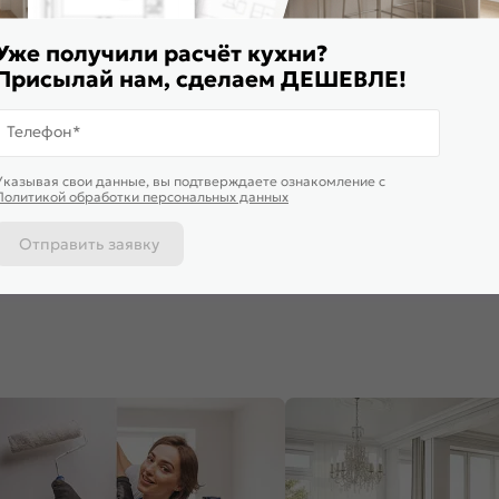
Уже получили расчёт кухни?
Присылай нам, сделаем ДЕШЕВЛЕ!
Телефон*
квидация
Доставим 
Указывая свои данные, вы подтверждаете ознакомление c
ф верхний угловой Терра DR
Шкаф верхний прямой угловой
Шкаф верх
Политикой обработки персональных данных
иль софт Graphite
Нео Cream Silk/Дуб Вотан
Евро Лайн А
*600*600
920*700*345
716*690*3
943
₽
8 895
₽
6 810
₽
Отправить заявку
 корзину
В корзину
В корз