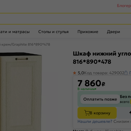
Блоге
ати и матрасы
Столы и стулья
Прихожие
Двери
 крем/Graphite 816*890*478
Шкаф нижний угло
816*890*478
5,0
Код товара: 429002
7 860
₽
В наличии
Без 
Оплатить позже
всего
В корзину
Нашли дешевле?
Снизим 