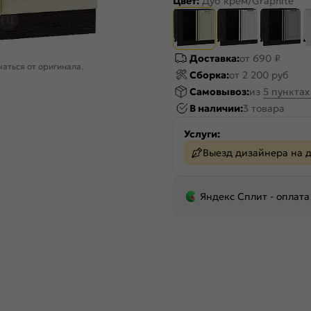
Цвет:
Дуб крем/Graphite
Доставка:
от 690 ₽
аться от оригинала.
Сборка:
от 2 200 руб
Самовывоз:
из
5 пункта
В наличии:
3 товара
Услуги:
Выезд дизайнера на 
Яндекс Сплит - оплата