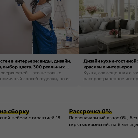
стен в интерьере: виды, дизайн,
Дизайн кухни-гостиной:
, выбор цвета, 300 реальных
красивых интерьеров
оверхностей – это не только
Кухня, совмещенная с го
номичный способ отделки, но и
распространенное инте
ть создать кре...
наши дни. В нем от...
на сборку
Рассрочка 0%
сной мебели с гарантией 18
Первоначальный взнос 0%, без
скрытых комиссий, на 6 месяце