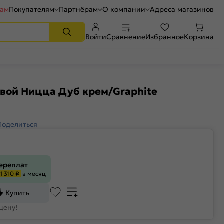
рам
Покупателям
Партнёрам
О компании
Адреса магазинов
Войти
Сравнение
Избранное
Корзина
вой Ницца Дуб крем/Graphite
Поделиться
переплат
1 310 ₽
в месяц
Купить
цену!