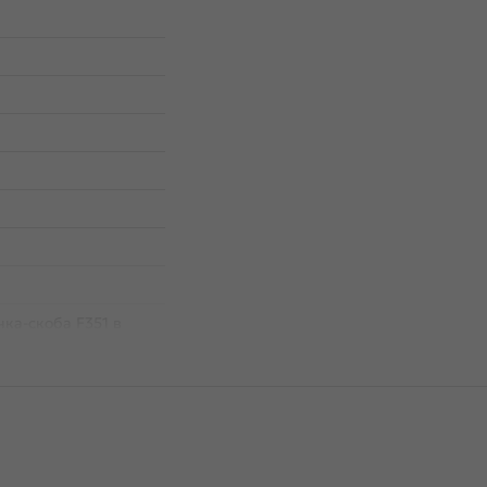
чка-скоба F351 в
а, с межцентровым