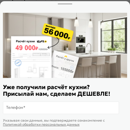
Заказать звонок
Стать дилером
Расскажите о нас
Поделиться
Оцените магазин
ИКС 1180
© 2015—2026 Интернет-магазин мебели Mebel169.ru
Уже получили расчёт кухни?
Пользовательское соглашение
Присылай нам, сделаем ДЕШЕВЛЕ!
Политика обработки персональных данных
Телефон*
Карта сайта
На информационном ресурсе
применяются
куки
и рекомендательные
Хорошо
Указывая свои данные, вы подтверждаете ознакомление c
технологии
Политикой обработки персональных данных