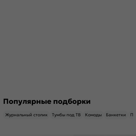
Популярные подборки
Журнальный столик
Тумбы под ТВ
Комоды
Банкетки
Пу