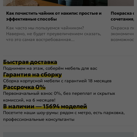
Как почистить чайник от накипи: простые и
Покраска ст
эффективные способы
сочетания,
Как часто мы пользуемся чайником?
Окраска пов
Наверно, не будет преувеличением сказать,
экономичный
что это самая востребованная...
возможность
Быстрая доставка
Поднимем на этаж, соберём мебель для вас
Гарантия на сборку
Сборка корпусной мебели с гарантией 18 месяцев
Рассрочка 0%
Первоначальный взнос 0%, без переплат и скрытых
комиссий, на 6 месяцев!
В наличии — 15694 моделей
Посетите наши шоу-румы: рядом с метро, есть парковка,
профессиональные консультанты