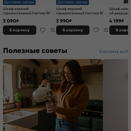
Доставим завтра
Доставим завтра
Шкаф верхний
Шкаф верхний
Шкаф нижний
горизонтальный Глетчер ВГ
горизонтальный Глетчер ВГ
ой дверцей 
600 Гейнсборо Силк-Белый
800 Гейнсборо Силк-Белый
Маренго Си
3 090
3 990
4 199
₽
₽
₽
В корзину
В корзину
В корз
Полезные советы
Смотреть все