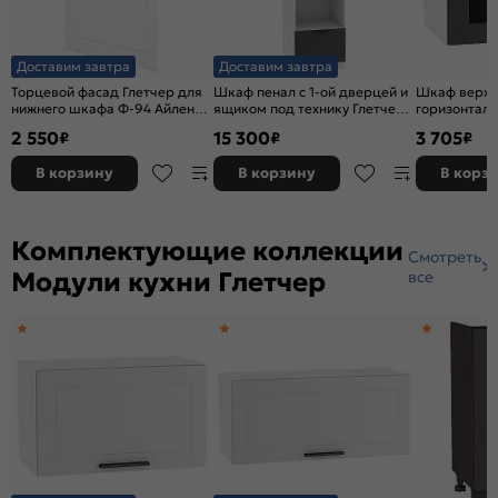
Доставим завтра
Доставим завтра
Торцевой фасад Глетчер для
Шкаф пенал с 1-ой дверцей и
Шкаф верхн
нижнего шкафа Ф-94 Айленд
ящиком под технику Глетчер
горизонтал
Силк
Маренго Силк Белый
Глетчер Ма
2 550
15 300
3 705
₽
₽
₽
2336*600*574
358*500*31
В корзину
В корзину
В корз
Комплектующие коллекции
Смотреть
Модули кухни Глетчер
все