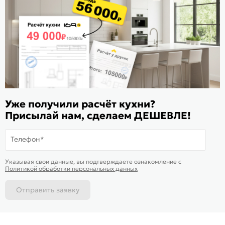
Расскажите о нас
Поделиться
Оцените магазин
ИКС 1180
© 2015—2026 Интернет-магазин мебели Mebel169.ru
Уже получили расчёт кухни?
Пользовательское соглашение
Присылай нам, сделаем ДЕШЕВЛЕ!
Политика обработки персональных данных
Телефон*
Карта сайта
На информационном ресурсе
применяются
куки
и рекомендательные
Хорошо
Указывая свои данные, вы подтверждаете ознакомление c
технологии
Политикой обработки персональных данных
Отправить заявку
Каталог
Магазины
Позвонить
Написать
Корзина