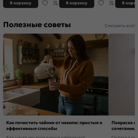
В корзину
В корзину
В корз
Полезные советы
Смотреть все
Как почистить чайник от накипи: простые и
Покраска ст
эффективные способы
сочетания,
Как часто мы пользуемся чайником?
Окраска пов