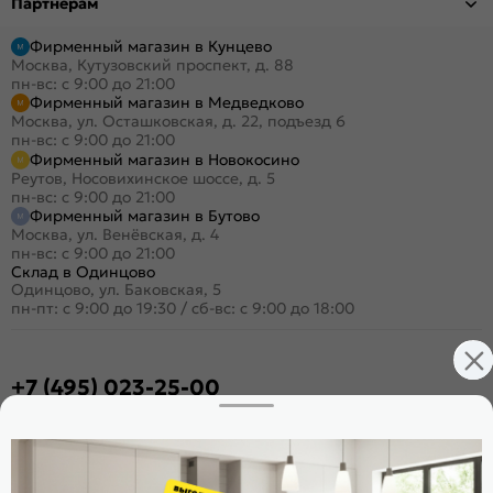
Партнёрам
Фирменный магазин в Кунцево
Москва, Кутузовский проспект, д. 88
пн-вс: с 9:00 до 21:00
Фирменный магазин в Медведково
Москва, ул. Осташковская, д. 22, подъезд 6
пн-вс: с 9:00 до 21:00
Фирменный магазин в Новокосино
Реутов, Носовихинское шоссе, д. 5
пн-вс: с 9:00 до 21:00
Фирменный магазин в Бутово
Москва, ул. Венёвская, д. 4
пн-вс: с 9:00 до 21:00
Склад в Одинцово
Одинцово, ул. Баковская, 5
пн-пт: с 9:00 до 19:30
/
сб-вс: с 9:00 до 18:00
+7 (495) 023-25-00
Заказать звонок
Стать дилером