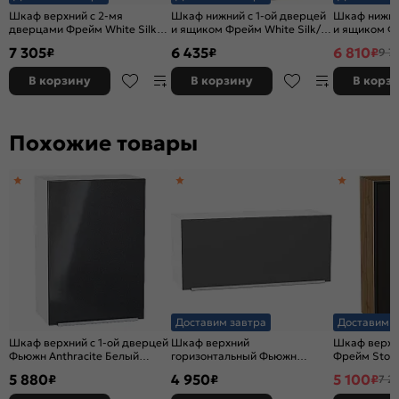
Шкаф верхний с 2-мя
Шкаф нижний с 1-ой дверцей
Шкаф нижний
дверцами Фрейм White Silk/
и ящиком Фрейм White Silk/
и ящиком Ф
Белый 920*600*324
Дуб Вотан 816*400*484
Silk/Graphi
7 305
6 435
6 810
₽
₽
₽
9 7
В корзину
В корзину
В корз
Похожие товары
Доставим завтра
Доставим з
Шкаф верхний с 1-ой дверцей
Шкаф верхний
Шкаф верхни
Фьюжн Anthracite Белый
горизонтальный Фьюжн
Фрейм Storm
716*500*320
Stormy Silk/Белый
716*500*32
5 880
4 950
5 100
₽
₽
₽
7 2
358*800*320