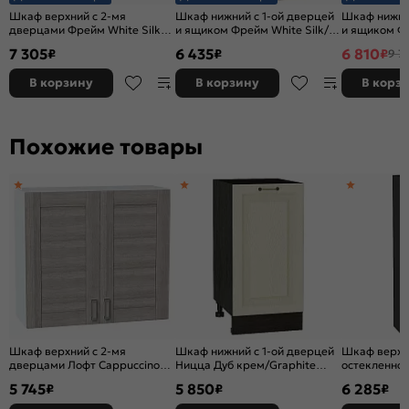
Шкаф верхний с 2-мя
Шкаф нижний с 1-ой дверцей
Шкаф нижний
дверцами Фрейм White Silk/
и ящиком Фрейм White Silk/
и ящиком Ф
Белый 920*600*324
Дуб Вотан 816*400*484
Silk/Graphi
7 305
6 435
6 810
₽
₽
₽
9 7
В корзину
В корзину
В корз
Похожие товары
Шкаф верхний с 2-мя
Шкаф нижний с 1-ой дверцей
Шкаф верхни
дверцами Лофт Cappuccino
Ницца Дуб крем/Graphite
остекленно
Veralinga/Белый 716*800*320
816*400*478
Cream Silkw
5 745
5 850
6 285
₽
₽
₽
920*300*32