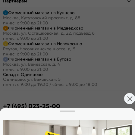
Партнёрам
Фирменный магазин в Кунцево
Москва, Кутузовский проспект, д. 88
пн-вс: с 9:00 до 21:00
Фирменный магазин в Медведково
Москва, ул. Осташковская, д. 22, подъезд 6
пн-вс: с 9:00 до 21:00
Фирменный магазин в Новокосино
Реутов, Носовихинское шоссе, д. 5
пн-вс: с 9:00 до 21:00
Фирменный магазин в Бутово
Москва, ул. Венёвская, д. 4
пн-вс: с 9:00 до 21:00
Склад в Одинцово
Одинцово, ул. Баковская, 5
пн-пт: с 9:00 до 19:30
/
сб-вс: с 9:00 до 18:00
+7 (495) 023-25-00
Заказать звонок
Стать дилером