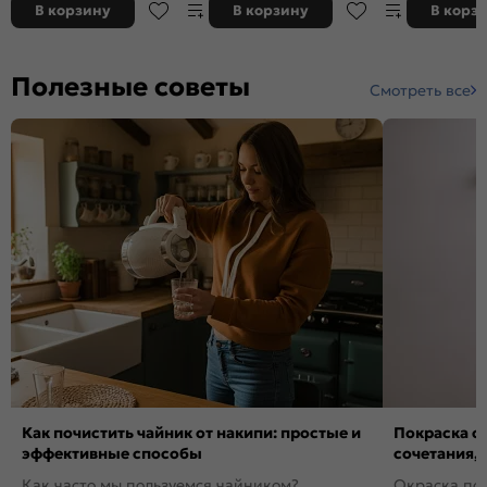
В корзину
В корзину
В корз
Полезные советы
Смотреть все
Как почистить чайник от накипи: простые и
Покраска ст
эффективные способы
сочетания,
Как часто мы пользуемся чайником?
Окраска пов