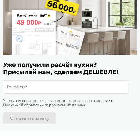
Расскажите о нас
Поделиться
Оцените магазин
ИКС 1180
© 2015—2026 Интернет-магазин мебели Mebel169.ru
Уже получили расчёт кухни?
Пользовательское соглашение
Присылай нам, сделаем ДЕШЕВЛЕ!
Политика обработки персональных данных
Телефон*
Карта сайта
На информационном ресурсе
применяются
куки
и рекомендательные
Хорошо
Указывая свои данные, вы подтверждаете ознакомление c
технологии
Политикой обработки персональных данных
Отправить заявку
Каталог
Магазины
Позвонить
Написать
Корзина