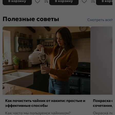
В корзину
В корзину
В корз
Полезные советы
Смотреть все
Как почистить чайник от накипи: простые и
Покраска ст
эффективные способы
сочетания,
Как часто мы пользуемся чайником?
Окраска пов