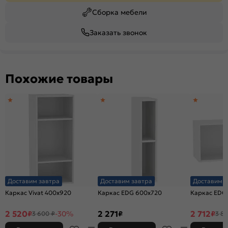
Сборка мебели
Заказать звонок
Похожие товары
Доставим завтра
Доставим завтра
Доставим з
Каркас Vivat 400x920
Каркас EDG 600x720
Каркас EDG
2 520
2 271
2 712
₽
-30%
₽
₽
3 600 ₽
3 87