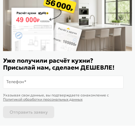
Расскажите о нас
Поделиться
Оцените магазин
ИКС 1180
© 2015—2026 Интернет-магазин мебели Mebel169.ru
Уже получили расчёт кухни?
Пользовательское соглашение
Присылай нам, сделаем ДЕШЕВЛЕ!
Политика обработки персональных данных
Телефон*
Карта сайта
На информационном ресурсе
применяются
куки
и рекомендательные
Хорошо
Указывая свои данные, вы подтверждаете ознакомление c
технологии
Политикой обработки персональных данных
Отправить заявку
Каталог
Магазины
Позвонить
Написать
Корзина