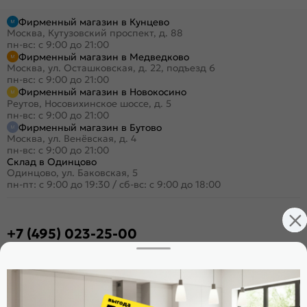
Фирменный магазин в Кунцево
Москва, Кутузовский проспект, д. 88
пн-вс: с 9:00 до 21:00
Фирменный магазин в Медведково
Москва, ул. Осташковская, д. 22, подъезд 6
пн-вс: с 9:00 до 21:00
Фирменный магазин в Новокосино
Реутов, Носовихинское шоссе, д. 5
пн-вс: с 9:00 до 21:00
Фирменный магазин в Бутово
Москва, ул. Венёвская, д. 4
пн-вс: с 9:00 до 21:00
Склад в Одинцово
Одинцово, ул. Баковская, 5
пн-пт: с 9:00 до 19:30
/
сб-вс: с 9:00 до 18:00
+7 (495) 023-25-00
Заказать звонок
Стать дилером