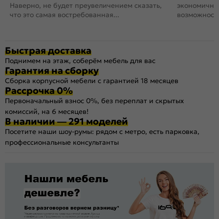
Наверно, не будет преувеличением сказать,
экономичный
что это самая востребованная...
возможность
Быстрая доставка
Поднимем на этаж, соберём мебель для вас
Гарантия на сборку
Сборка корпусной мебели с гарантией 18 месяцев
Рассрочка 0%
Первоначальный взнос 0%, без переплат и скрытых
комиссий, на 6 месяцев!
В наличии — 291 моделей
Посетите наши шоу-румы: рядом с метро, есть парковка,
профессиональные консультанты