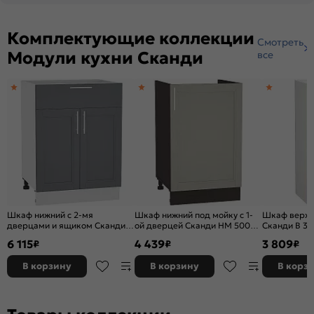
Комплектующие коллекции
Смотреть
Модули кухни Сканди
все
Шкаф нижний с 2-мя
Шкаф нижний под мойку с 1-
Шкаф верхни
дверцами и ящиком Сканди Н
ой дверцей Сканди НМ 500
Сканди В 30
601М Graphite Softwood-
Grey Softwood-Венге
Белый
6 115
4 439
3 809
₽
₽
₽
Белый
В корзину
В корзину
В корз