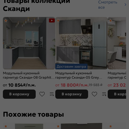
Товары коллекции
Смотреть
Сканди
все
Доставим завтра
Модульный кухонный
Модульный кухонный
Модульный 
гарнитур Сканди-08 Graphite
гарнитур Сканди-05 Grey
гарнитур Ск
Softwood/Белый | 240/258 см
Softwood/Белый
Softwood/Gr
10 854
18 800
23 025
от
₽/п.м.
от
₽/п.м.
от
19 583 ₽
2140x1200x600
2340x2600x
В корзину
В корзину
В корз
Похожие товары