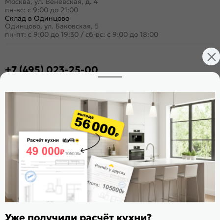
Москва, ул. Венёвская, д. 4
пн-вс: с 9:00 до 21:00
Склад в Одинцово
Одинцово, ул. Баковская, 5
пн-пт: с 9:00 до 19:30
/
сб-вс: с 9:00 до 18:00
+7 (495) 023-25-00
Заказать звонок
Стать дилером
Расскажите о нас
Поделиться
Оцените магазин
ИКС 1180
© 2015—2026 Интернет-магазин мебели Mebel169.ru
Уже получили расчёт кухни?