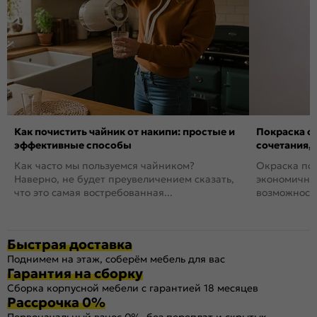
Как почистить чайник от накипи: простые и
Покраска ст
эффективные способы
сочетания,
Как часто мы пользуемся чайником?
Окраска пов
Наверно, не будет преувеличением сказать,
экономичный
что это самая востребованная...
возможность
Быстрая доставка
Поднимем на этаж, соберём мебель для вас
Гарантия на сборку
Сборка корпусной мебели с гарантией 18 месяцев
Рассрочка 0%
Первоначальный взнос 0%, без переплат и скрытых