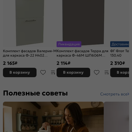
Ликвидация
Доставим з
Комплект фасадов Валерия-М
Комплект фасадов Терра для
ФГ Флэт Tem
для каркаса Ф-22 Н402
каркаса Ф-46М ШП606М
130.40
Альбион софт
Смоки Софт
2 165
2 114
2 310
₽
₽
₽
В корзину
В корзину
В корз
Полезные советы
Смотреть все