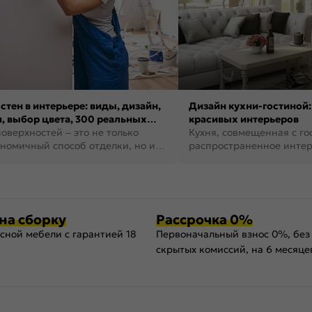
стен в интерьере: виды, дизайн,
Дизайн кухни-гостиной:
, выбор цвета, 300 реальных
красивых интерьеров
оверхностей – это не только
Кухня, совмещенная с го
номичный способ отделки, но и
распространенное инте
ть создать кре...
наши дни. В нем от...
на сборку
Рассрочка 0%
сной мебели с гарантией 18
Первоначальный взнос 0%, без
скрытых комиссий, на 6 месяце