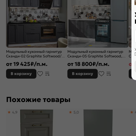
Модульный кухонный гарнитур
Модульный кухонный гарнитур
Мод
Сканди-02 Graphite Softwood/
Сканди-05 Graphite Softwood,
Ска
Белый 2140x2200x600
White Softwood/Белый
Sof
от
19 425
₽/п.м.
от
18 800
₽/п.м.
от
2140x1200x600
234
В корзину
В корзину
В
Похожие товары
4,9
5,0