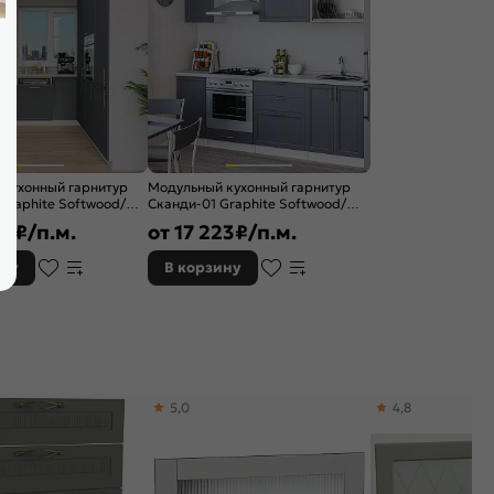
 кухонный гарнитур
Модульный кухонный гарнитур
Graphite Softwood/
Сканди-01 Graphite Softwood/
0/258 см
Белый 2140x2200x600
54
₽/п.м.
от
17 223
₽/п.м.
ину
В корзину
5,0
4,8