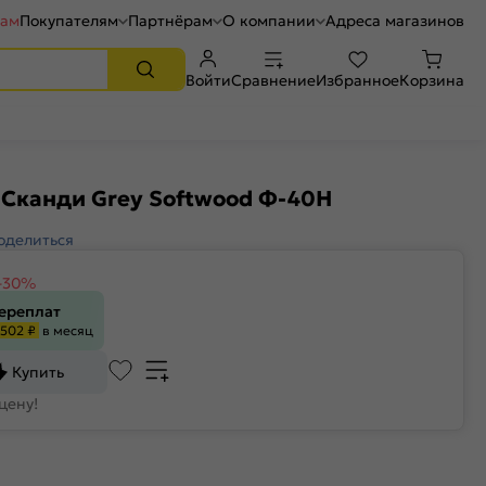
рам
Покупателям
Партнёрам
О компании
Адреса магазинов
Войти
Сравнение
Избранное
Корзина
 Сканди Grey Softwood Ф-40Н
оделиться
-30%
переплат
502 ₽
в месяц
Купить
цену!