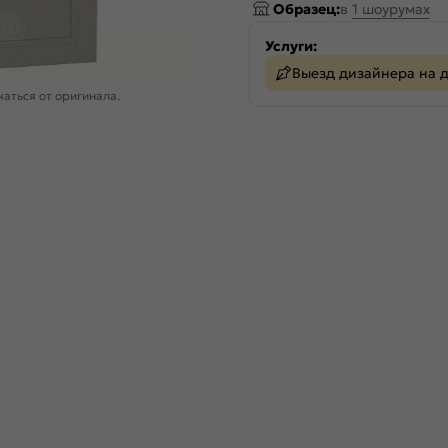
Образец:
в
1 шоурумах
Услуги:
Выезд дизайнера на 
аться от оригинала.