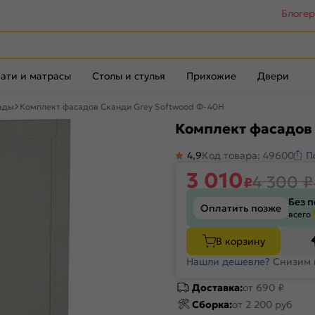
Блоге
ати и матрасы
Столы и стулья
Прихожие
Двери
ады
Комплект фасадов Сканди Grey Softwood Ф-40Н
Комплект фасадов
4,9
Код товара: 49600
П
3 010
4 300
₽
₽
Без 
Оплатить позже
всего
В корзину
Нашли дешевле?
Снизим 
Доставка:
от 690 ₽
Сборка:
от 2 200 руб