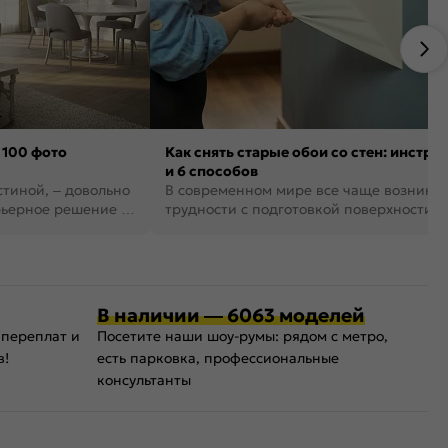
 100 фото
Как снять старые обои со стен: инстру
и 6 способов
стиной, – довольно
В современном мире все чаще возника
рьерное решение в
трудности с подготовкой поверхности д
поклейки обоев. И многие за...
В наличии — 6063 моделей
 переплат и
Посетите наши шоу-румы: рядом с метро,
в!
есть парковка, профессиональные
консультанты