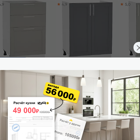
4,9
4,9
5,0
ставим завтра
ф нижний с 3-мя ящиками
Шкаф нижний под мойку с 2-мя
Шкаф нижни
нди Н 503 Grey Softwood-
дверцами Сканди НМ 600
дверцей С
ый
Graphite Softwood-Белый
Softwood-
515
₽
5 670
₽
5 670
₽
 корзину
В корзину
В корз
5,0
5,0
4,5