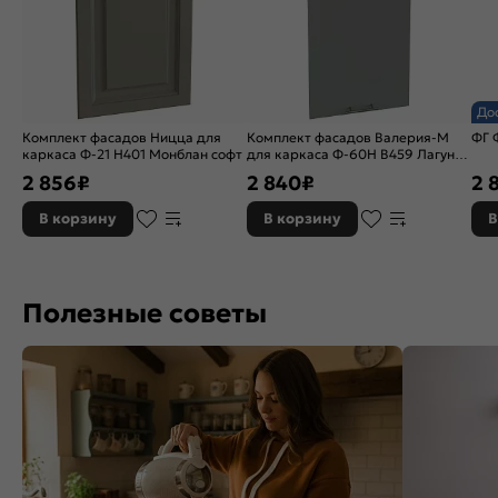
До
Комплект фасадов Ницца для
Комплект фасадов Валерия-М
ФГ 
каркаса Ф-21 Н401 Монблан софт
для каркаса Ф-60Н В459 Лагуна
софт
2 856
₽
2 840
₽
2 
В корзину
В корзину
В
Полезные советы