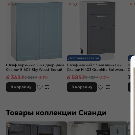
4,8
5,0
Доставим завтра
До
Шкаф верхний с 2-мя дверцами
Шкаф нижний с 3-мя ящиками
Шка
Сканди В 609 Sky Wood-Белый
Сканди Н 403 Graphite Softwood-
Ска
Белый
Бел
6 343
₽
6 585
₽
7 
-30%
-30%
9 061 ₽
9 407 ₽
В корзину
В корзину
В
Товары коллекции Сканди
5,0
5,0