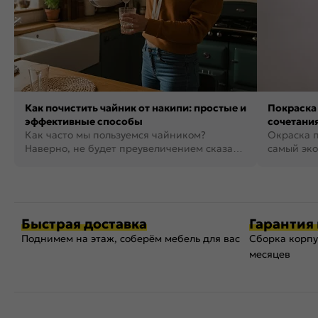
Как почистить чайник от накипи: простые и
Покраска 
эффективные способы
сочетания
Как часто мы пользуемся чайником?
фото
Окраска п
Наверно, не будет преувеличением сказать,
самый эко
что это самая востребованная...
возможнос
Быстрая доставка
Гарантия 
Поднимем на этаж, соберём мебель для вас
Сборка корпу
месяцев