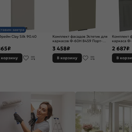
ставим завтра
Фрейм Clay Silk 90.40
Комплект фасадов Эстетик для
Комплект 
каркасов Ф-60Н В459 Порт-
каркаса Ф
Ройал
софт
865
₽
3 458
₽
2 687
₽
 корзину
В корзину
В корз