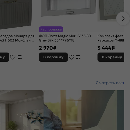
Распродажа
фасадов Моцарт для
ФОП Лофт Magic Moru V 35.80
Комплект фасадов
-43 Н603 Монблан
Grey Silk 354*796*18
каркасов Ф-88Н В
грей
2 970
₽
3 444
₽
ину
В корзину
В корзину
Смотреть все