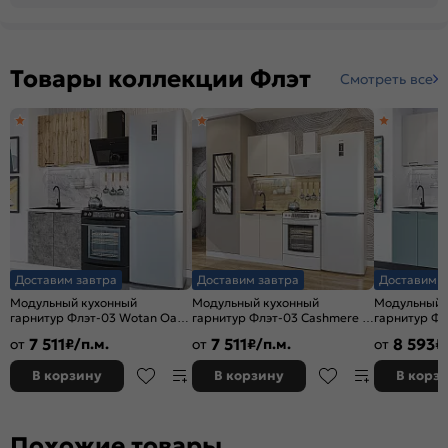
Товары коллекции Флэт
Смотреть все
Доставим завтра
Доставим завтра
Доставим з
Модульный кухонный
Модульный кухонный
Модульный 
гарнитур Флэт-03 Wotan Oak
гарнитур Флэт-03 Cashmere In
гарнитур Фл
2S, Temple Stone 2S/Белый
2S/Белый 2140x800x478
2S, Grey-gre
7 511
7 511
8 593
от
₽/п.м.
от
₽/п.м.
от
₽
2140x800x478
Белый 2140
В корзину
В корзину
В корз
Похожие товары