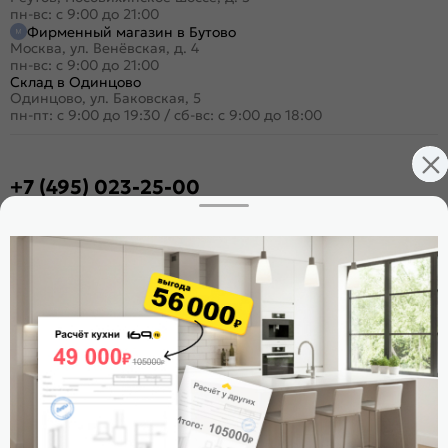
пн-вс: с 9:00 до 21:00
Фирменный магазин в Бутово
Москва, ул. Венёвская, д. 4
пн-вс: с 9:00 до 21:00
Склад в Одинцово
Одинцово, ул. Баковская, 5
пн-пт: с 9:00 до 19:30
/
сб-вс: с 9:00 до 18:00
+7 (495) 023-25-00
Заказать звонок
Стать дилером
Расскажите о нас
Поделиться
Оцените магазин
ИКС 1180
© 2015—2026 Интернет-магазин мебели Mebel169.ru