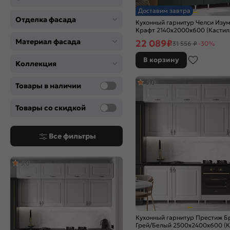
Blanco
Доставим завтра
Brown Casella Oak 2S
Отделка фасада
Кухонный гарнитур Челси Изу
Cappuccino Softwood
Крафт 2140x2000x600 (Кастил
Cappuccino Veralinga
Материал фасада
22 089
₽
31 556 ₽
-30%
Cashmere In 2S
В корзину
Clay Silk
Коллекция
Cream Silk
5,0
Товары в наличии
Cream Silkwood
Gallant
Товары со скидкой
Graphite Softwood
Grey Silk
Grey Silkwood
Все фильтры
Grey Softwood
Grey-green In 2S
5,0
Light Grey In 2S
Magnum
Natural Casella Oak 2S
Nordic Oak
Silky Blue
Кухонный гарнитур Престиж Б
Silky Grey
Грей/Белый 2500x2400x600 (К