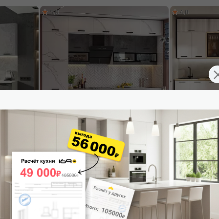
5,0
4,8
светлый,
Кухонный гарнитур Техно Мрамор белый
Кухонный гарни
00x600
софт, Бетон графит/Белый 2500x3000x600
Крафт 2500x260
(Антарес)
53 808
₽
42 348
₽
В корзину
В корзину
5,0
4,9