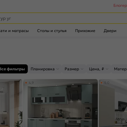
Блоге
ати и матрасы
Столы и стулья
Прихожие
Двери
Все фильтры
Планировка
Размер
Цена, ₽
Матер
4,9
5,0