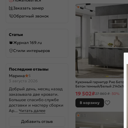
Пожаловаться
Атлантик софт
4,8
Заказать замер
Белая текстурная
Обратный звонок
Белое дерево
Белый
Белый глянец
Статьи
Белый глянцевый
Журнал 169.ru
Белый матовый
Белый снег софт
Стили интерьеров
Бетон
Бетон графит
Бетон светлый
Последние отзывы
Бетон темный
Марина
5
Брайш вайт
3 августа 2026
Кухонный гарнитур Рио Бетон 
Браш
Бетон темный/Белый 2140x18
Добрый день, месяц назад
(Антарес)
Браш Блю
19 502
₽
27 860 ₽
-30%
заказывала две кровати.
Браш Вайт
Большое спасибо службе
В корзину
Браш вайт/Прайм
доставки и мастеру сборки
Браш Деним Блю
Ар...
Читать далее
5,0
Браш Лайт Грей
Добавить отзыв
Браш Мени Грин