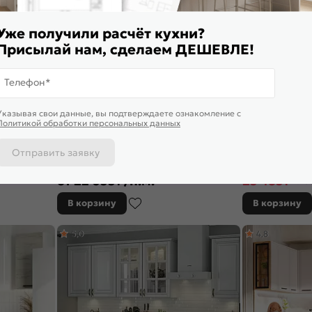
Уже получили расчёт кухни?
Присылай нам, сделаем ДЕШЕВЛЕ!
Телефон*
Указывая свои данные, вы подтверждаете ознакомление c
Политикой обработки персональных данных
Отправить заявку
 Прага-07
Модульный кухонный гарнитур Ницца-02
Кухонный гарнит
00/1490x600
Дуб оливковый/Белый 2140x3300x600
Белый 2140x1800
от
22 655
₽/п.м.
23 483
₽
29 3
В корзину
В корзину
5,0
4,8