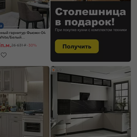
а
нный гарнитур Фьюжн-04
 White/Белый
x600
п.м.
26 631 ₽
-30%
4,9