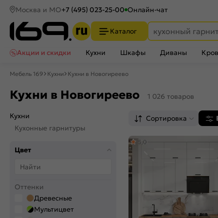
Москва и МО
+7 (495) 023-25-00
Онлайн-чат
Каталог
Акции и скидки
Кухни
Шкафы
Диваны
Кров
Мебель 169
Кухни
Кухни в Новогиреево
Кухни в Новогиреево
1 026 товаров
Кухни
Сортировка
Кухонные гарнитуры
5,0
Цвет
Оттенки
Древесные
Мультицвет