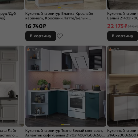
мруд/Дуб
Кухонный гарнитур Бланка Крослайн
Кухонный гарнит
ло)
карамель, Крослайн Латте/Белый
Белый 2140x1700
2155x2000x600
16 740
₽
22 175
₽
31 67
В корзину
В корзину
4,9
5,0
раш Лайт
Кухонный гарнитур Техно Белый снег софт,
Кухонный гарнит
астилло
Атлантик софт/Белый 2170x1400/1300x600
2140x2000x600 (