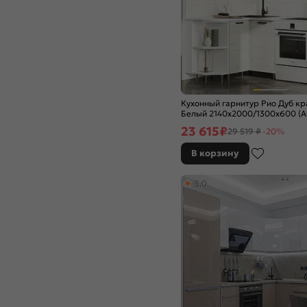
Камень темный
Кашемир
Крослайн карамель
Крослайн латте
Мальта
Мальта Грей
Маренго Силк
Кухонный гарнитур Рио Дуб кр
Белый 2140x2000/1300x600 (А
Марсала глянец
Мрамор
23 615
₽
29 519 ₽
-20%
Мрамор белый
В корзину
Мрамор Белый Софт
Мрамор блэк софт
5,0
Мрамор глянец
Мрамор золото
Мрамор темный
Мускат
Олива глянец
Олива софт
Орех
Пластер Аворио
Пластер блэк