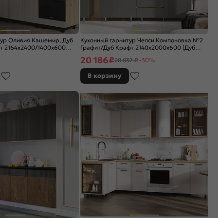
тур Оливия Кашемир, Дуб
Кухонный гарнитур Челси Компоновка №2
т 2164x2400/1400x600
Графит/Дуб Крафт 2140x2000x600 (Дуб
вотан)
20 186
₽
28 837 ₽
-30%
В корзину
4,8