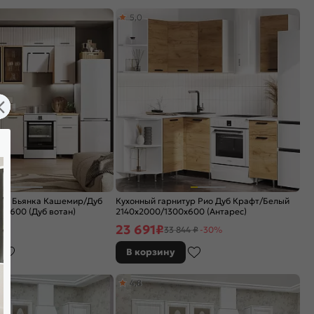
5,0
тур Бьянка Кашемир/Дуб
Кухонный гарнитур Рио Дуб Крафт/Белый
0x600 (Дуб вотан)
2140x2000/1300x600 (Антарес)
23 691
₽
33 844 ₽
-30%
В корзину
4,8