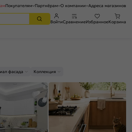
рам
Покупателям
Партнёрам
О компании
Адреса магазинов
Войти
Сравнение
Избранное
Корзина
иал фасада
Коллекция