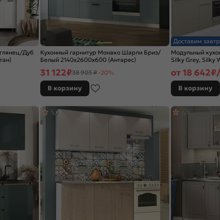
Доставим завтр
 глянец/Дуб
Кухонный гарнитур Монако Шарли Бриз/
Модульный кухо
тан)
Белый 2140x2600x600 (Антарес)
Silky Grey, Silky
2140x2500/1800
31 122
₽
от
18 642
₽/
38 903 ₽
-20%
В корзину
В корзину
5,0
4,9