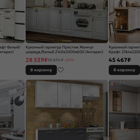
афт белый/
Кухонный гарнитур Престиж Жемчуг
Кухонный гарни
нтарес)
шервуд/Белый 2140x2000x600 (Антарес)
Крафт 2164x2200
28 539
₽
45 467
₽
35 674 ₽
-20%
В корзину
В корзину
4,7
4,9