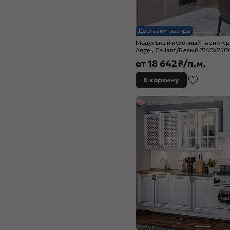
Пластер Бьянко
Прайм жемчуг
Прайм орех
Доставим завтра
Сандал
Модульный кухонный гарниту
Спринт
Angel, Gallant/Белый 2140x25
Сумеречный голубой
от
18 642
₽/п.м.
Холст белый
В корзину
Холст вулканический
Холст латте
4,8
Холст темно-зеленый
Черный
Шарли Pink
Шарли Белый
Шарли Бриз
Шарли Мокко
Шелковый камень
Шервуд жемчуг
Экзотическое дерево
Амазония
Юкон