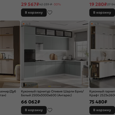
(Антарес)
29 567
₽
19 280
₽
42 239 ₽
-30%
27 54
В корзину
В корзину
4,8
4,9
ашемир/Дуб
Кухонный гарнитур Оливия Шарли Бриз/
Кухонный гарни
тан)
Белый 2500x3000x600 (Антарес)
Крафт 2523x2600
66 062
₽
75 480
₽
В корзину
В корзину