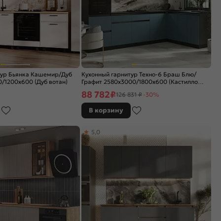
тур Бьянка Кашемир/Дуб
Кухонный гарнитур Техно-6 Браш Блю/
/1200x600 (Дуб вотан)
Графит 2580x3000/1800x600 (Кастилло
темный)
88 782
₽
126 831 ₽
-30%
В корзину
5,0