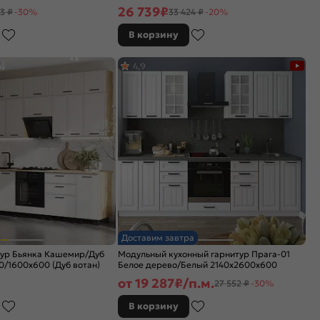
26 739
₽
3 ₽
-30%
33 424 ₽
-20%
В корзину
4,9
Доставим завтра
тур Бьянка Кашемир/Дуб
Модульный кухонный гарнитур Прага-01
/1600x600 (Дуб вотан)
Белое дерево/Белый 2140x2600x600
от
19 287
₽/п.м.
27 552 ₽
-30%
В корзину