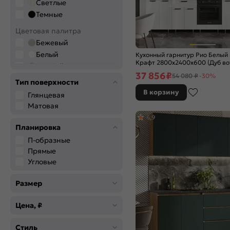
Светлые
Темные
Цветовая палитра
Бежевый
Белый
Кухонный гарнитур Рио Белый
Крафт 2800x2400x600 (Дуб во
Голубой
37 856
₽
54 080 ₽
-30%
Графитовый
Тип поверхности
Дерево
В корзину
Глянцевая
Зелёный
Матовая
Коричневый
4,9
Красный
Планировка
Розовый
П-образные
Салатовый
Прямые
Серый
Угловые
Синий
Размер
Черный
Цвет
Цена, ₽
Angel
Anthracite
Стиль