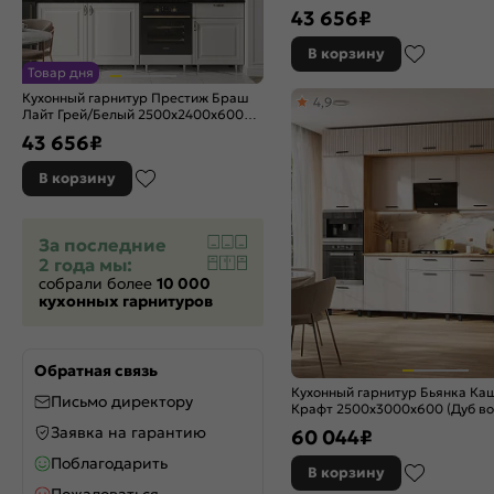
темный)
Silky Light Grey
43 656
₽
Silky Mint
В корзину
Silky White
Товар дня
Special Green
Кухонный гарнитур Престиж Браш
4,9
Special White
Лайт Грей/Белый 2500x2400x600
(Кастилло темный)
Stormy Silk
43 656
₽
Stormy Silkwood
В корзину
Super White
Temple Stone 2S
White Dreamline
За последние
White In 2S
2 года мы:
собрали более
10 000
White Silk
кухонных гарнитуров
White Silkwood
White Softwood
Wotan Oak 2S
Обратная связь
Агат
Кухонный гарнитур Бьянка К
Письмо директору
Крафт 2500x3000x600 (Дуб во
Айленд Силк
Заявка на гарантию
60 044
₽
Аквамарин
Поблагодарить
Амбер
В корзину
Антрацит