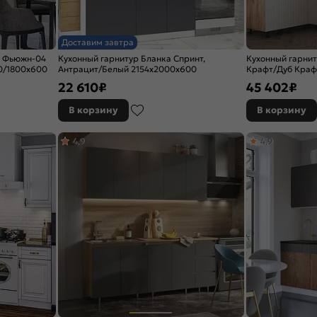
Доставим завтра
р Фьюжн-04
Кухонный гарнитур Бланка Спринт,
Кухонный гарни
00/1800x600
Антрацит/Белый 2154x2000x600
Крафт/Дуб Краф
(Дуб вотан)
22 610
₽
45 402
₽
В корзину
В корзину
4,9
4,9