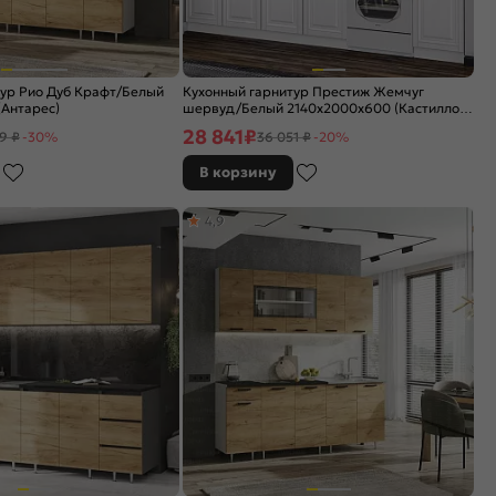
тур Рио Дуб Крафт/Белый
Кухонный гарнитур Престиж Жемчуг
Антарес)
шервуд/Белый 2140x2000x600 (Кастилло
темный)
28 841
₽
9 ₽
-30%
36 051 ₽
-20%
В корзину
4,9