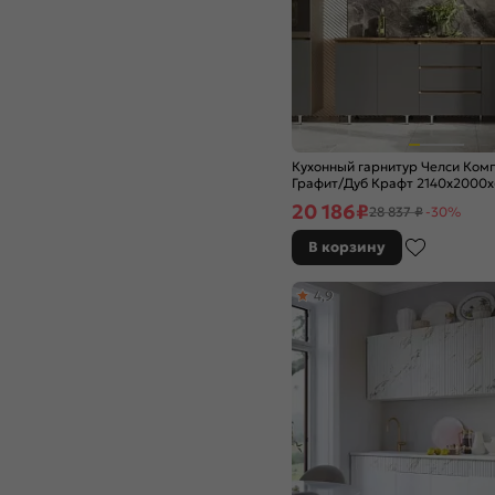
Бетон темный
Браш Блю
Браш Деним Блю
Ваниль
Ваниль глянец
Ваниль софт
Венге Премиум
Кухонный гарнитур Челси Ком
Вотан
Графит/Дуб Крафт 2140x2000x
вотан)
Гейнсборо Силк
20 186
₽
28 837 ₽
-30%
Голдэн Пэлас
В корзину
Голубой
Горчица софт
4,9
Гранатовый металлик
Графит
Графит глянец
Графит софт NEW
Дуб Вотан
Дуб галифакс
Дуб Крафт
Дуб Крафт Белый
Дуб крем