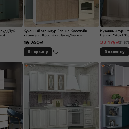
мруд/Дуб
Кухонный гарнитур Бланка Крослайн
Кухонный гарнит
ло)
карамель, Крослайн Латте/Белый
Белый 2140x1700
2155x2000x600
16 740
₽
22 175
₽
31 67
В корзину
В корзину
4,9
4,9