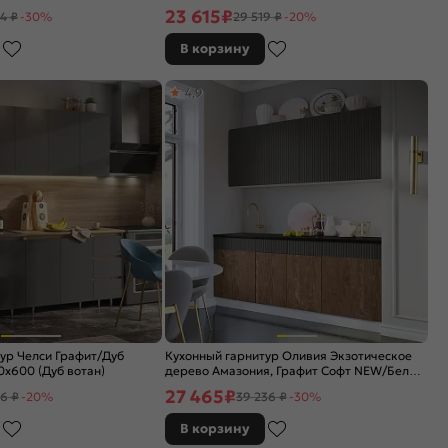
23 615
₽
4 ₽
-30%
29 519 ₽
-20%
В корзину
4,9
ур Челси Графит/Дуб
Кухонный гарнитур Оливия Экзотическое
x600 (Дуб вотан)
дерево Амазония, Графит Софт NEW/Белый
2000x2000x600 (Кастилло темный)
27 465
₽
6 ₽
-20%
39 236 ₽
-30%
В корзину