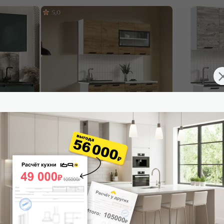
5,0
Новинка
мруд/Графит
Кухонный гарнитур Рио Дуб Крафт/Белый
Кухонный гарни
2140x1600x600 (Антарес)
2164x1600x600 (
16 188
₽
16 107
₽
32 376 ₽
-50%
В корзину
В корзину
4,8
5,0