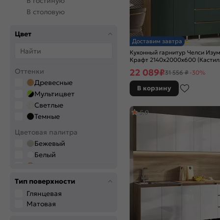
В гостиную
В столовую
Цвет
Доставим завтра
Кухонный гарнитур Челси Изу
Крафт 2140x2000x600 (Кастил
22 089
₽
Оттенки
31 556 ₽
-30%
Древесные
В корзину
Мультицвет
Светлые
5,0
Темные
Цветовая палитра
Бежевый
Белый
Бронза
Венге
Тип поверхности
Голубой
Глянцевая
Графитовый
Матовая
Дерево