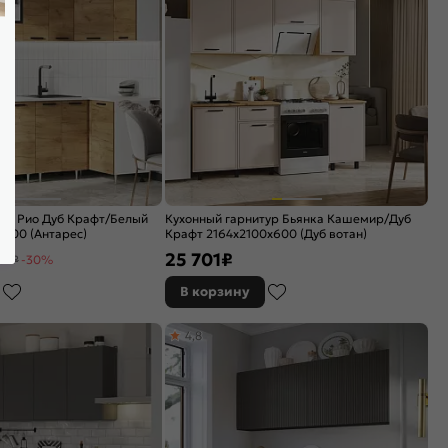
тур Рио Дуб Крафт/Белый
Кухонный гарнитур Бьянка Кашемир/Дуб
600 (Антарес)
Крафт 2164x2100x600 (Дуб вотан)
25 701
₽
9 ₽
-30%
В корзину
4,8