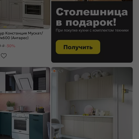
ур Констанция Мускат/
x600 (Антарес)
9 ₽
-30%
4,9