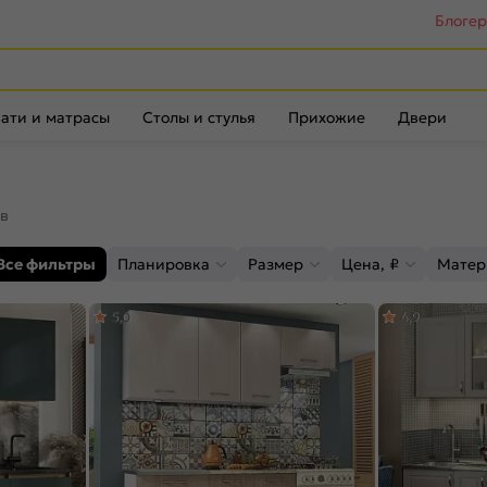
Блоге
ати и матрасы
Столы и стулья
Прихожие
Двери
ов
Все фильтры
Планировка
Размер
Цена, ₽
Матер
5,0
4,9