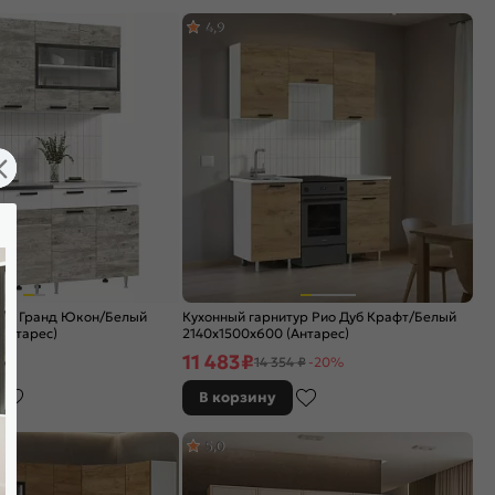
4,9
тур Гранд Юкон/Белый
Кухонный гарнитур Рио Дуб Крафт/Белый
Антарес)
2140x1500x600 (Антарес)
11 483
₽
14 354 ₽
-20%
В корзину
5,0