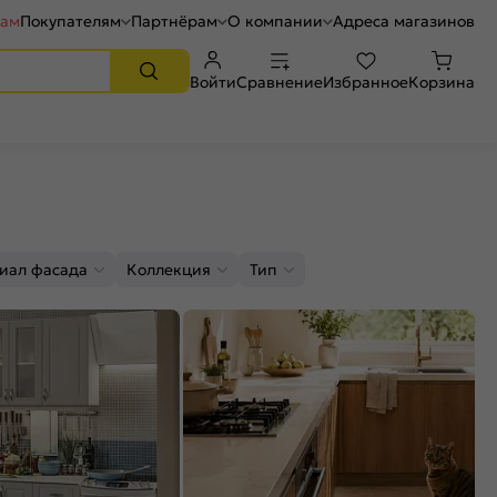
рам
Покупателям
Партнёрам
О компании
Адреса магазинов
Войти
Сравнение
Избранное
Корзина
иал фасада
Коллекция
Тип