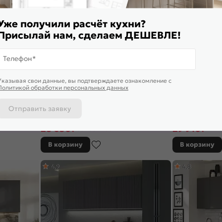
Уже получили расчёт кухни?
Присылай нам, сделаем ДЕШЕВЛЕ!
Телефон*
Указывая свои данные, вы подтверждаете ознакомление c
Политикой обработки персональных данных
Отправить заявку
афт белый/
Кухонный гарнитур Рио Бетон темный,
Кухонный гарни
с)
Бетон светлый/Белый 2140x2200/1000x600
2140x2400/1000x
(Антарес)
28 050
₽
29 910
₽
56 100 ₽
-50%
42 72
В корзину
В корзину
4,9
4,8