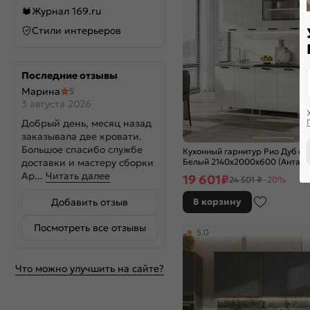
Агат
Журнал 169.ru
Айленд Силк
Стили интерьеров
Аквамарин
Альбион софт
Амбер
Последние отзывы
Антрацит
Марина
5
Атлантик софт
3 августа 2026
Атласный серый
Добрый день, месяц назад
Бежевый металлик
заказывала две кровати.
Белая текстурная
Большое спасибо службе
Кухонный гарнитур Рио Дуб кр
Белое дерево
доставки и мастеру сборки
Белый 2140x2000x600 (Антаре
Белый
Ар...
Читать далее
19 601
₽
24 501 ₽
-20%
Белый глянец
Добавить отзыв
В корзину
Белый глянцевый
Белый матовый
Посмотреть все отзывы
5,0
Белый металлик
Белый снег софт
Белый софт
Что можно улучшить на сайте?
Бетон
Бетон светлый