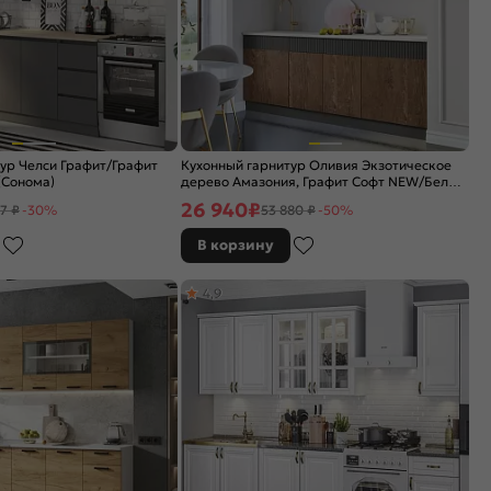
ур Челси Графит/Графит
Кухонный гарнитур Оливия Экзотическое
(Сонома)
дерево Амазония, Графит Софт NEW/Белый
2000x2000x600 (Антарес)
26 940
₽
7 ₽
-30%
53 880 ₽
-50%
В корзину
4,9