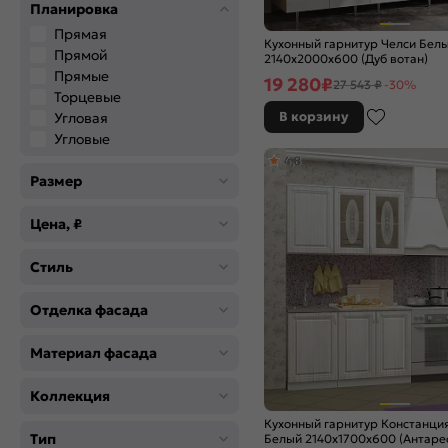
Желтый
Планировка
Зелёный
Прямая
Кухонный гарнитур Челси Бел
Золото
Прямой
2140x2000x600 (Дуб вотан)
Коричневый
Прямые
19 280
₽
27 543 ₽
-30%
Торцевые
Красный
В корзину
Угловая
Оранжевый
Угловые
Розовый
4,8
Салатовый
Размер
Сатин
Серебро
Цена, ₽
Серый
Синий
Стиль
Хром
Черный
Отделка фасада
Цвет
Материал фасада
Angel
Anthracite
Коллекция
Blanco
Кухонный гарнитур Констанци
Brown Casella Oak 2S
Тип
Белый 2140x1700x600 (Антаре
Brown Dreamline