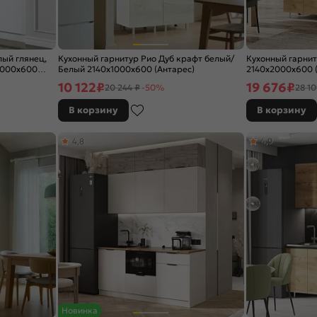
лый глянец,
Кухонный гарнитур Рио Дуб крафт белый/
Кухонный гарни
2000x600
Белый 2140x1000x600 (Антарес)
2140x2000x600 (
10 122
₽
19 676
₽
20 244 ₽
-50%
28 10
В корзину
В корзину
4,8
4,9
Новинка