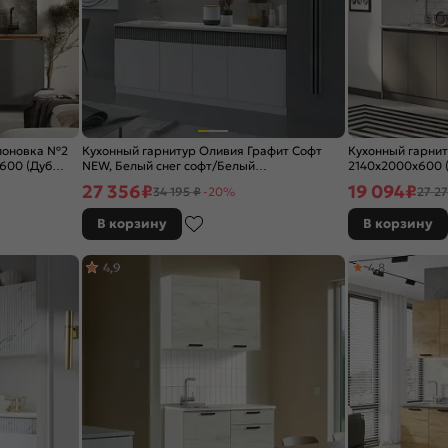
поновка №2
Кухонный гарнитур Оливия Графит Софт
Кухонный гарнит
600 (Дуб
NEW, Белый снег софт/Белый
2140x2000x600 
2000x2000x600 (Антарес)
27 356
₽
19 094
₽
34 195 ₽
-20%
27 27
В корзину
В корзину
4,9
4,8