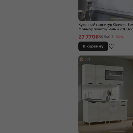
Дуб оливковый
Дуб песочный
Дуб серый
Кухонный гарнитур Оливия Бе
Дуб сонома
Мрамор золото/Белый 2000x
(Антарес)
Ель Карпатская
27 770
₽
55 540 ₽
-50%
Железный камень
В корзину
Жемчуг шервуд
Золотой
5,0
Изумруд
Изумрудный
Камень светлый
Камень темный
Капучино
Кашемир
Кварц грей
Коко Фаталь
Крослайн карамель
Крослайн латте
Лагуна софт
Лайм глянец