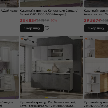
ый/Дуб Крафт
Кухонный гарнитур Констанция Сандал/
Кухонный гарнит
Белый 2140x1800x600 (Антарес)
Атлантик софт/
(Антарес)
23 483
₽
29 567
₽
29 354 ₽
-20%
42 2
В корзину
В корзину
4,8
5,0
я Сандал/
Кухонный гарнитур Рио Бетон светлый,
Кухонный гарни
с)
Бетон темный/Белый 2140x1800x600
2140x2000/1300x