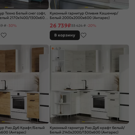
ур Техно Белый снег софт,
Кухонный гарнитур Оливия Кашемир/
Белый 2170x1400/1300x600
Белый 2000x2000x600 (Антарес)
26 739
₽
39 ₽
-30%
33 424 ₽
-20%
В корзину
4,9
тур Рио Дуб Крафт/Белый
Кухонный гарнитур Рио Дуб крафт белый/
600 (Антарес)
Белый 2140x2000/1300x600 (Антарес)