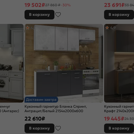
(Антарес)
19 502
₽
23 691
₽
27 860 ₽
-30%
33 84
В корзину
В корзину
4,7
4,9
Доставим завтра
емчуг
Кухонный гарнитур Бланка Спринт,
Кухонный гарнит
 (Антарес)
Антрацит/Белый 2154x2000x600
Крафт 2140x2000
22 610
₽
19 445
₽
24 30
В корзину
В корзину