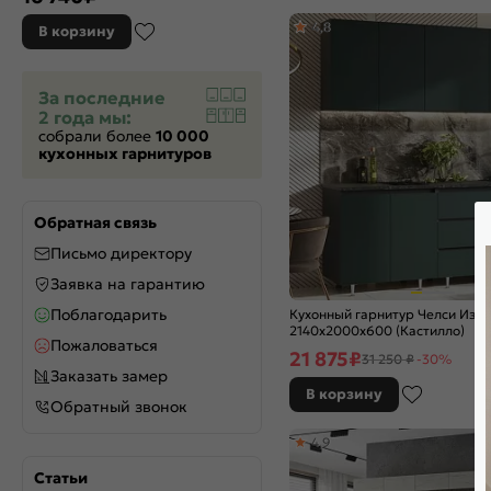
Omnia
4,8
В корзину
Silky Blue
Silky Grey
Silky Light Grey
За последние
2 года мы:
Silky Mint
собрали более
10 000
Silky White
кухонных гарнитуров
Sky Wood
Special Green
Special White
Обратная связь
Stormy Silk
Письмо директору
Stormy Silkwood
Заявка на гарантию
Super White
Поблагодарить
Кухонный гарнитур Челси Изу
Temple Stone 2S
2140x2000x600 (Кастилло)
Пожаловаться
White Dreamline
21 875
₽
31 250 ₽
-30%
White In 2S
Заказать замер
В корзину
White Silk
Обратный звонок
White Silkwood
4,9
White Softwood
Wotan Oak 2S
Статьи