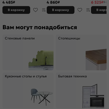
4 485
4 860
6 525
₽
₽
₽
9 3
глянец-Белый
глянец-Белый
Белый
В корзину
В корзину
В корз
Вам могут понадобиться
Стеновые панели
Столешницы
Кухонные столы и стулья
Бытовая техника