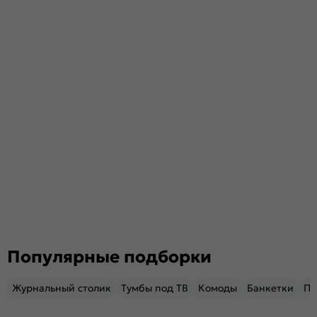
Популярные подборки
Журнальный столик
Тумбы под ТВ
Комоды
Банкетки
Пу