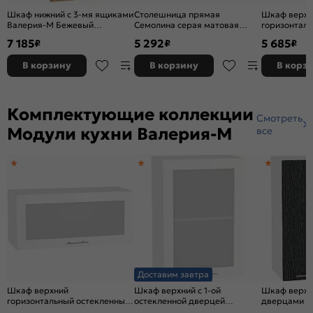
Шкаф нижний с 3-мя ящиками
Столешница прямая
Шкаф верхн
Валерия-М Бежевый
Семолина серая матовая
горизонтал
металлик Дуб Вотан
3050*600*27
глубокий В
7 185
5 292
5 685
₽
₽
₽
816*400*478
глянец Дуб 
358*800*57
В корзину
В корзину
В корз
Комплектующие коллекции
Смотреть
Модули кухни Валерия-М
все
Доставим завтра
Шкаф верхний
Шкаф верхний с 1-ой
Шкаф верхн
горизонтальный остекленный
остекленной дверцей
дверцами В
Валерия-М ВГ 800 Белый
Валерия-М В 500 Белый
Черный мет