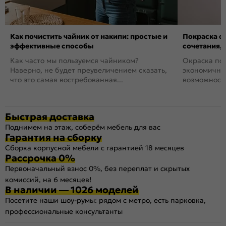
Как почистить чайник от накипи: простые и
Покраска ст
эффективные способы
сочетания,
Как часто мы пользуемся чайником?
Окраска пов
Наверно, не будет преувеличением сказать,
экономичный
что это самая востребованная...
возможность
Быстрая доставка
Поднимем на этаж, соберём мебель для вас
Гарантия на сборку
Сборка корпусной мебели с гарантией 18 месяцев
Рассрочка 0%
Первоначальный взнос 0%, без переплат и скрытых
комиссий, на 6 месяцев!
В наличии — 1026 моделей
Посетите наши шоу-румы: рядом с метро, есть парковка,
профессиональные консультанты