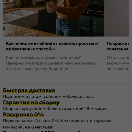
Как почистить чайник от накипи: простые и
Покраска ст
эффективные способы
сочетания,
Как часто мы пользуемся чайником?
Окраска пов
Наверно, не будет преувеличением сказать,
экономичный
что это самая востребованная...
возможность
Быстрая доставка
Поднимем на этаж, соберём мебель для вас
Гарантия на сборку
Сборка корпусной мебели с гарантией 18 месяцев
Рассрочка 0%
Первоначальный взнос 0%, без переплат и скрытых
комиссий, на 6 месяцев!