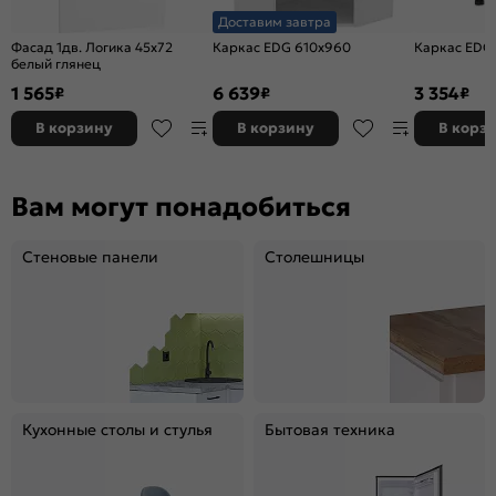
Доставим завтра
Фасад 1дв. Логика 45x72
Каркас EDG 610x960
Каркас EDG
белый глянец
1 565
6 639
3 354
₽
₽
₽
В корзину
В корзину
В корз
Вам могут понадобиться
Стеновые панели
Столешницы
Кухонные столы и стулья
Бытовая техника