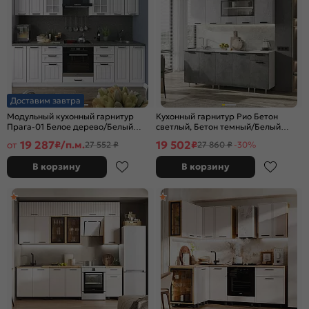
Доставим завтра
Модульный кухонный гарнитур
Кухонный гарнитур Рио Бетон
Прага-01 Белое дерево/Белый
светлый, Бетон темный/Белый
2140x2600x600
2140x1800x600 (Антарес)
19 287
19 502
от
₽/п.м.
₽
27 552 ₽
27 860 ₽
-30%
В корзину
В корзину