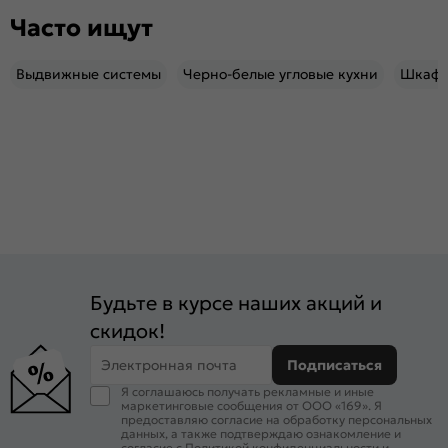
Часто ищут
Выдвижные системы
Черно-белые угловые кухни
Шкафы
Будьте в курсе наших акций и
скидок!
Электронная почта
Подписаться
Я соглашаюсь получать рекламные и иные
маркетинговые сообщения от ООО «169». Я
предоставляю согласие на обработку персональных
данных, а также подтверждаю ознакомление и
согласие с
Политикой конфиденциальности
и