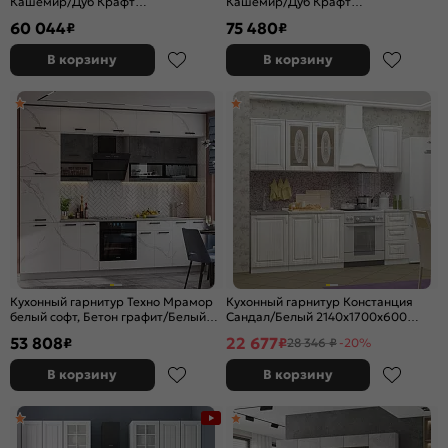
Кашемир/Дуб Крафт
Кашемир/Дуб Крафт
2500x3000x600 (Дуб вотан)
2523x2600/1600x600 (Дуб вотан)
60 044
75 480
₽
₽
В корзину
В корзину
Кухонный гарнитур Техно Мрамор
Кухонный гарнитур Констанция
белый софт, Бетон графит/Белый
Сандал/Белый 2140x1700x600
2500x3000x600 (Антарес)
(Антарес)
53 808
22 677
₽
₽
28 346 ₽
-20%
В корзину
В корзину