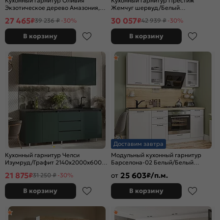
Кухонный гарнитур Оливия
Кухонный гарнитур Престиж
Экзотическое дерево Амазония,
Жемчуг шервуд/Белый
Графит Софт NEW/Белый
2400x2000x600 (Антарес)
27 465
30 057
₽
₽
39 236 ₽
-30%
42 939 ₽
-30%
2000x2000x600 (Кастилло темный)
В корзину
В корзину
Доставим завтра
Кухонный гарнитур Челси
Модульный кухонный гарнитур
Изумруд/Графит 2140x2000x600
Барселона-02 Белый/Белый
(Кастилло)
2140x1900x600
21 875
25 603
₽
от
₽/п.м.
31 250 ₽
-30%
В корзину
В корзину