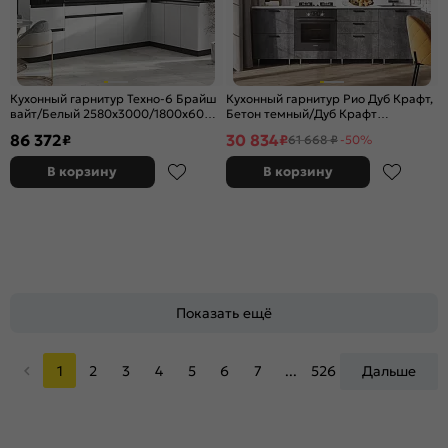
Кухонный гарнитур Техно-6 Брайш
Кухонный гарнитур Рио Дуб Крафт,
вайт/Белый 2580x3000/1800x600
Бетон темный/Дуб Крафт
(Кастилло темный)
2340x2400x600 (Антарес)
86 372
30 834
₽
₽
61 668 ₽
-50%
В корзину
В корзину
Показать ещё
1
2
3
4
5
6
7
...
526
Дальше