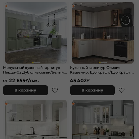
Модульный кухонный гарнитур
Кухонный гарнитур Оливия
Ницца-02 Дуб оливковый/Белый
Кашемир, Дуб Крафт/Дуб Крафт
2140x3300x600
2164x2400/1400x600 (Дуб вотан)
22 655
45 402
от
₽/п.м.
₽
В корзину
В корзину