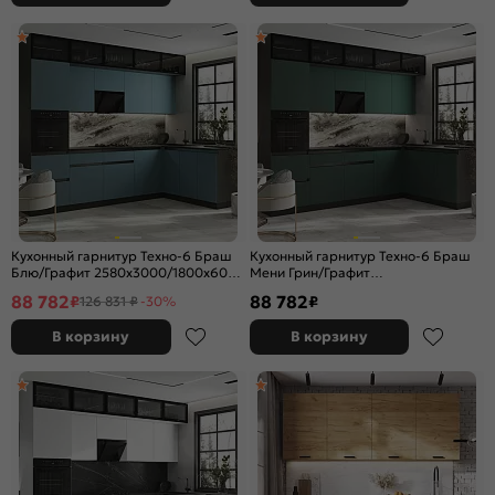
Кухонный гарнитур Техно-6 Браш
Кухонный гарнитур Техно-6 Браш
Блю/Графит 2580x3000/1800x600
Мени Грин/Графит
(Кастилло темный)
2580x3000/1800x600 (Кастилло
88 782
88 782
₽
₽
126 831 ₽
-30%
темный)
В корзину
В корзину