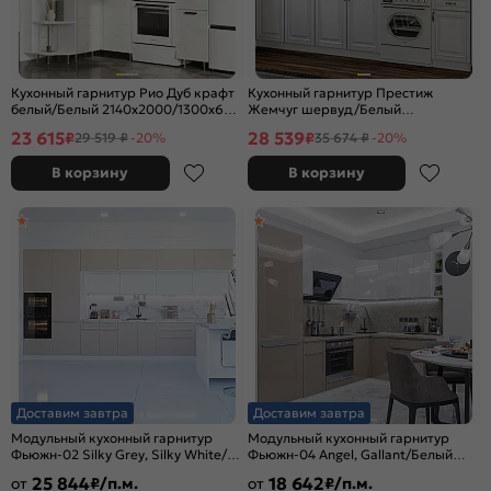
Кухонный гарнитур Рио Дуб крафт
Кухонный гарнитур Престиж
белый/Белый 2140x2000/1300x600
Жемчуг шервуд/Белый
(Антарес)
2140x2000x600 (Антарес)
23 615
28 539
₽
₽
29 519 ₽
-20%
35 674 ₽
-20%
В корзину
В корзину
Доставим завтра
Доставим завтра
Модульный кухонный гарнитур
Модульный кухонный гарнитур
Фьюжн-02 Silky Grey, Silky White/
Фьюжн-04 Angel, Gallant/Белый
Белый 2140x4400x600
2140x2500/1800x600
25 844
18 642
от
₽/п.м.
от
₽/п.м.