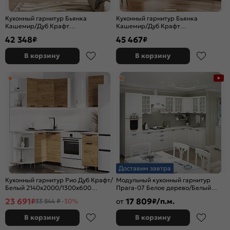
Кухонный гарнитур Бьянка
Кухонный гарнитур Бьянка
Кашемир/Дуб Крафт
Кашемир/Дуб Крафт
2500x2600x600 (Дуб вотан)
2164x2200/1200x600 (Дуб вотан)
42 348
45 467
₽
₽
В корзину
В корзину
Доставим завтра
Кухонный гарнитур Рио Дуб Крафт/
Модульный кухонный гарнитур
Белый 2140x2000/1300x600
Прага-07 Белое дерево/Белый
(Антарес)
2132x3300/1490x600
23 691
17 809
₽
от
₽/п.м.
33 844 ₽
-30%
В корзину
В корзину