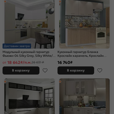
Доставим завтра
Модульный кухонный гарнитур
Кухонный гарнитур Бланка
Фьюжн-04 Silky Grey, Silky White/
Крослайн карамель, Крослайн
Белый 2140x2500/1800x600
Латте/Белый 2155x2000x600
18 642
16 740
от
₽/п.м.
₽
26 631 ₽
В корзину
В корзину