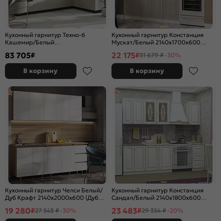
Кухонный гарнитур Техно-6
Кухонный гарнитур Констанция
Кашемир/Белый
Мускат/Белый 2140x1700x600
2580x3000/1800x600 (Кастилло
(Антарес)
83 705
22 175
₽
₽
31 679 ₽
-30%
темный)
В корзину
В корзину
Кухонный гарнитур Челси Белый/
Кухонный гарнитур Констанция
Дуб Крафт 2140x2000x600 (Дуб
Сандал/Белый 2140x1800x600
вотан)
(Антарес)
19 280
23 483
₽
₽
27 543 ₽
-30%
29 354 ₽
-20%