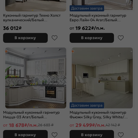
Доставим завтра
Кухонный гарнитур Техно Холст
Модульный кухонный гарнитур
вулканический/Белый
Евро Лайн-04 Агат/Белый
2164x2000/1400x600 (Кастилло
2500x2400/1890x600
36 012
19 622
₽
от
₽/п.м.
темный)
В корзину
В корзину
Доставим завтра
Модульный кухонный гарнитур
Модульный кухонный гарнитур
Ницца-03 Агат/Белый
Фьюжн Silky Grey, Silky White/
2340x1890/2400x600
Белый 2330x4400/2400x600
18 678
29 499
от
₽/п.м.
от
₽/п.м.
26 683 ₽
42 142 ₽
В корзину
В корзину