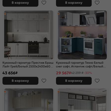
В корзину
В корзину
Кухонный гарнитур Престиж Браш
Кухонный гарнитур Техно Белый
Лайт Грей/Белый 2500x2400x600
снег софт, Атлантик софт/Белый
(Кастилло темный)
2170x1400/1300x600 (Антарес)
43 656
29 567
₽
₽
42 239 ₽
-30%
В корзину
В корзину