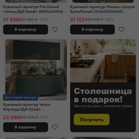
Кухонный гарнитур Рио Белый
Кухонный гарнитур Монако Шарли
глянец/Дуб Крафт 2800x2400x600
Бриз/Белый 2140x2600x600
(Дуб вотан)
(Антарес)
37 856
31 122
₽
₽
54 080 ₽
-30%
38 903 ₽
-20%
В корзину
В корзину
Доставим завтра
Кухонный гарнитур Челси
Изумруд/Дуб Крафт
2140x2000x600 (Кастилло)
22 089
₽
31 556 ₽
-30%
В корзину