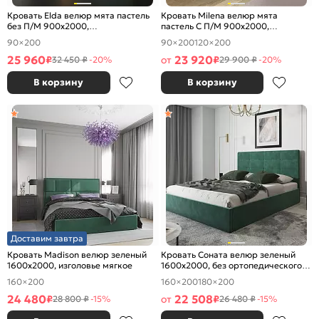
Кровать Elda велюр мята пастель
Кровать Milena велюр мята
без П/М 900x2000,
пастель С П/М 900x2000,
ортопедическое основание,
ортопедическое основание,
90×200
90×200
120×200
изголовье мягкое
изголовье мягкое
25 960
23 920
₽
от
₽
32 450 ₽
-20%
29 900 ₽
-20%
В корзину
В корзину
Доставим завтра
Кровать Madison велюр зеленый
Кровать Соната велюр зеленый
1600x2000, изголовье мягкое
1600x2000, без ортопедического
основания, изголовье мягкое
160×200
160×200
180×200
24 480
22 508
₽
от
₽
28 800 ₽
-15%
26 480 ₽
-15%