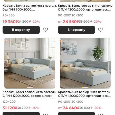
Кровать Bonna велюр мята пастель
Кровать Bonna велюр мята пастель
без П/М 900x2000,
С П/М 1200x2000, ортопедическое
ортопедическое основание,
основание, изголовье мягкое
90×200
90×200
120×200
изголовье мягкое
19 360
26 560
₽
от
₽
24 200 ₽
-20%
33 200 ₽
-20%
В корзину
В корзину
Кровать Kapri велюр мята пастель
Кровать Aura велюр мята пастель
С П/М 1200x2000, ортопедическое
С П/М 1200x2000, ортопедическое
основание, изголовье мягкое
основание, изголовье мягкое
120×200
90×200
120×200
31 120
24 640
₽
от
₽
38 900 ₽
-20%
30 800 ₽
-20%