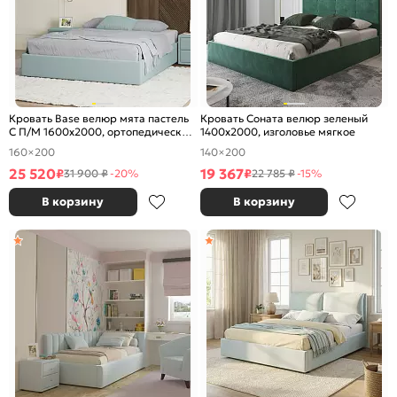
Кровать Base велюр мята пастель
Кровать Соната велюр зеленый
С П/М 1600x2000, ортопедическое
1400x2000, изголовье мягкое
основание, без изголовья
160×200
140×200
25 520
19 367
₽
₽
31 900 ₽
-20%
22 785 ₽
-15%
В корзину
В корзину