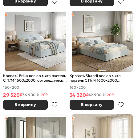
В корзину
В корзину
Кровать Erika велюр мята пастель
Кровать Skandi велюр мята
С П/М 1600x2000, ортопедическое
пастель С П/М 1600x2000,
основание, изголовье мягкое
ортопедическое основание,
160×200
160×200
изголовье мягкое
29 520
34 320
₽
₽
36 900 ₽
-20%
42 900 ₽
-20%
В корзину
В корзину