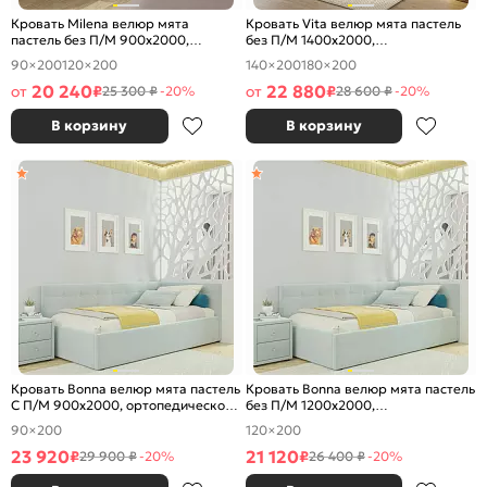
Кровать Milena велюр мята
Кровать Vita велюр мята пастель
пастель без П/М 900x2000,
без П/М 1400x2000,
ортопедическое основание,
ортопедическое основание,
90×200
120×200
140×200
180×200
изголовье мягкое
изголовье мягкое
20 240
22 880
от
₽
от
₽
25 300 ₽
-20%
28 600 ₽
-20%
В корзину
В корзину
Кровать Bonna велюр мята пастель
Кровать Bonna велюр мята пастель
С П/М 900x2000, ортопедическое
без П/М 1200x2000,
основание, изголовье мягкое
ортопедическое основание,
90×200
120×200
изголовье мягкое
23 920
21 120
₽
₽
29 900 ₽
-20%
26 400 ₽
-20%