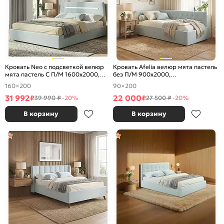
Кровать Neo с подсветкой велюр
Кровать Afelia велюр мята пастель
мята пастель С П/М 1600x2000,
без П/М 900x2000,
ортопедическое основание,
ортопедическое основание,
160×200
90×200
изголовье мягкое
изголовье мягкое
31 992
22 000
₽
₽
39 990 ₽
-20%
27 500 ₽
-20%
В корзину
В корзину