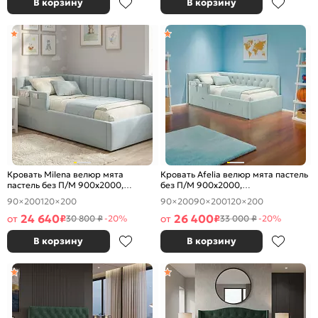
В корзину
В корзину
Кровать Milena велюр мята
Кровать Afelia велюр мята пастель
пастель без П/М 900x2000,
без П/М 900x2000,
ортопедическое основание,
ортопедическое основание,
90×200
120×200
90×200
90×200
120×200
изголовье мягкое
изголовье мягкое
24 640
26 400
от
₽
от
₽
30 800 ₽
-20%
33 000 ₽
-20%
В корзину
В корзину