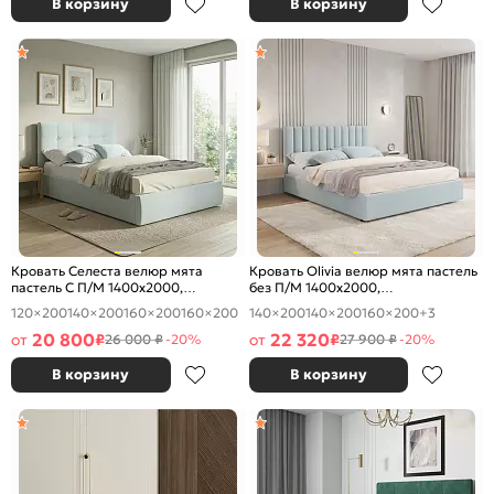
В корзину
В корзину
Кровать Селеста велюр мята
Кровать Olivia велюр мята пастель
пастель С П/М 1400x2000,
без П/М 1400x2000,
ортопедическое основание,
ортопедическое основание,
120×200
140×200
160×200
160×200
140×200
140×200
160×200
+3
изголовье мягкое
изголовье мягкое
20 800
22 320
от
₽
от
₽
26 000 ₽
-20%
27 900 ₽
-20%
В корзину
В корзину