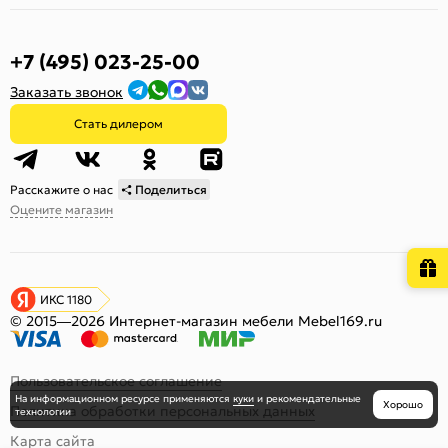
+7 (495) 023-25-00
Заказать звонок
Стать дилером
Расскажите о нас
Поделиться
Оцените магазин
ИКС 1180
© 2015—2026 Интернет-магазин мебели Mebel169.ru
Пользовательское соглашение
На информационном ресурсе
применяются
куки
и рекомендательные
Хорошо
Политика обработки персональных данных
технологии
Карта сайта