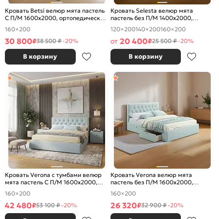
Кровать Betsi велюр мята пастель
Кровать Selesta велюр мята
С П/М 1600x2000, ортопедическое
пастель без П/М 1400x2000,
основание, изголовье мягкое
ортопедическое основание,
160×200
120×200
140×200
160×200
изголовье мягкое
30 800
20 400
₽
от
₽
38 500 ₽
-20%
25 500 ₽
-20%
В корзину
В корзину
Кровать Verona с тумбами велюр
Кровать Verona велюр мята
мята пастель С П/М 1600x2000,
пастель без П/М 1600x2000,
ортопедическое основание,
ортопедическое основание,
160×200
160×200
изголовье мягкое
изголовье мягкое
42 480
26 320
₽
₽
53 100 ₽
-20%
32 900 ₽
-20%