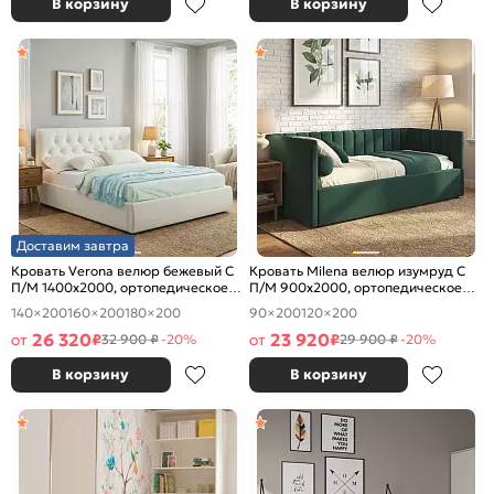
В корзину
В корзину
Доставим завтра
Кровать Verona велюр бежевый С
Кровать Milena велюр изумруд С
П/М 1400x2000, ортопедическое
П/М 900x2000, ортопедическое
основание, изголовье мягкое
основание, изголовье мягкое
140×200
160×200
180×200
90×200
120×200
26 320
23 920
от
₽
от
₽
32 900 ₽
-20%
29 900 ₽
-20%
В корзину
В корзину