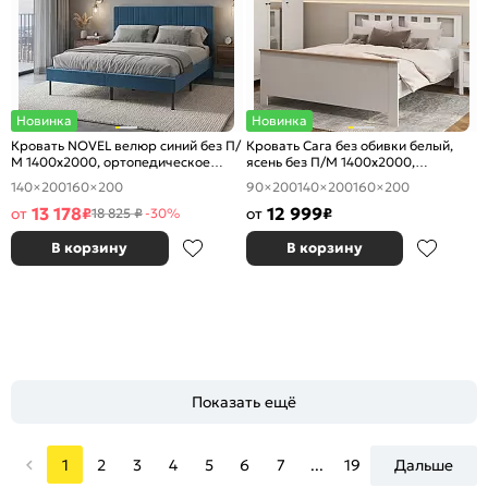
Новинка
Новинка
Кровать NOVEL велюр синий без П/
Кровать Сага без обивки белый,
М 1400x2000, ортопедическое
ясень без П/М 1400x2000,
основание, изголовье мягкое
ортопедическое основание,
140×200
160×200
90×200
140×200
160×200
изголовье жесткое
13 178
12 999
от
₽
от
₽
18 825 ₽
-30%
В корзину
В корзину
Показать ещё
1
2
3
4
5
6
7
...
19
Дальше