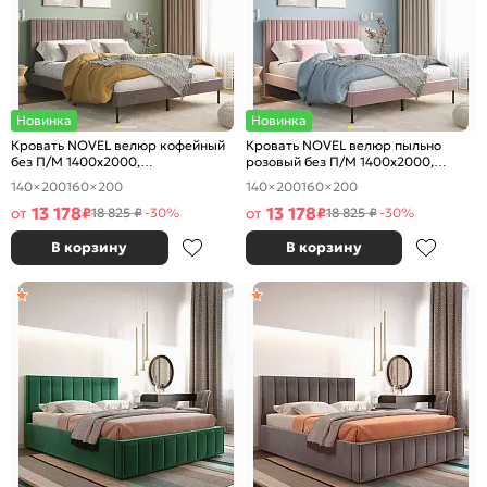
Новинка
Новинка
Кровать NOVEL велюр кофейный
Кровать NOVEL велюр пыльно
без П/М 1400x2000,
розовый без П/М 1400x2000,
ортопедическое основание,
ортопедическое основание,
140×200
160×200
140×200
160×200
изголовье мягкое
изголовье мягкое
13 178
13 178
от
₽
от
₽
18 825 ₽
-30%
18 825 ₽
-30%
В корзину
В корзину