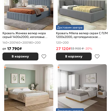
Доставим завтра
Кровать Женева велюр мора
Кровать Milena велюр серая С П/М
серый 1400x2000, изголовье
1200x2000, ортопедическое
мягкое
основание, изголовье мягкое
140×200
160×200
180×200
120×200
17 790
27 120
от
₽
₽
33 900 ₽
-20%
В корзину
В корзину
Доставим завтра