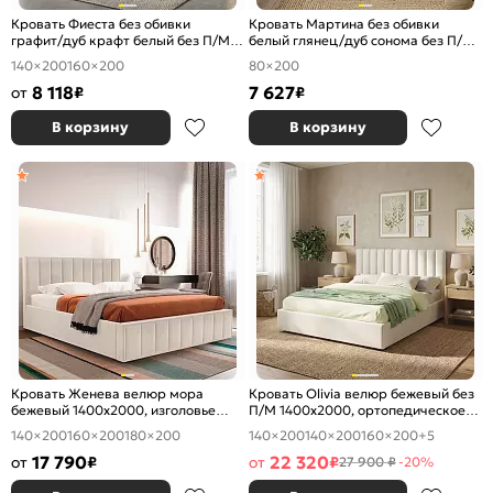
Кровать Фиеста без обивки
Кровать Мартина без обивки
графит/дуб крафт белый без П/М
белый глянец/дуб сонома без П/М
1400x2000, изголовье жесткое
800x2000, изголовье жесткое
140×200
160×200
80×200
8 118
7 627
от
₽
₽
В корзину
В корзину
Кровать Женева велюр мора
Кровать Olivia велюр бежевый без
бежевый 1400x2000, изголовье
П/М 1400x2000, ортопедическое
мягкое
основание, изголовье мягкое
140×200
160×200
180×200
140×200
140×200
160×200
+5
17 790
22 320
от
₽
от
₽
27 900 ₽
-20%