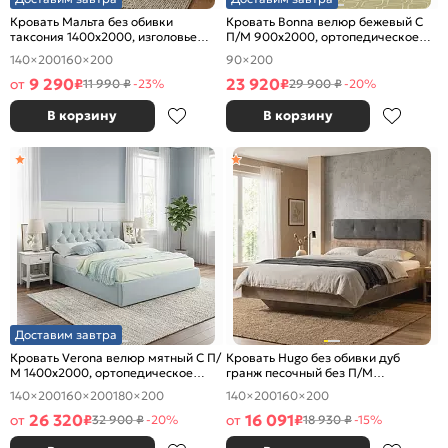
Кровать Мальта без обивки
Кровать Bonna велюр бежевый С
таксония 1400x2000, изголовье
П/М 900x2000, ортопедическое
жесткое
основание, изголовье мягкое
140×200
160×200
90×200
9 290
23 920
от
₽
₽
11 990 ₽
-23%
29 900 ₽
-20%
В корзину
В корзину
Доставим завтра
Кровать Verona велюр мятный С П/
Кровать Hugo без обивки дуб
М 1400x2000, ортопедическое
гранж песочный без П/М
основание, изголовье мягкое
1400x2000, изголовье жесткое
140×200
160×200
180×200
140×200
160×200
26 320
16 091
от
₽
от
₽
32 900 ₽
-20%
18 930 ₽
-15%