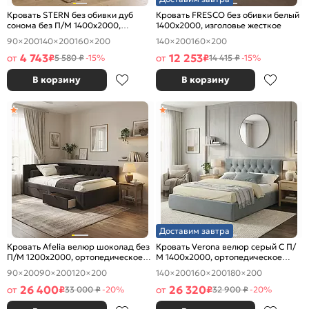
Кровать STERN без обивки дуб
Кровать FRESCO без обивки белый
сонома без П/М 1400x2000,
1400x2000, изголовье жесткое
изголовье жесткое
90×200
140×200
160×200
140×200
160×200
4 743
12 253
от
₽
от
₽
5 580 ₽
-15%
14 415 ₽
-15%
В корзину
В корзину
Доставим завтра
Кровать Afelia велюр шоколад без
Кровать Verona велюр серый С П/
П/М 1200x2000, ортопедическое
М 1400x2000, ортопедическое
основание, изголовье мягкое
основание, изголовье мягкое
90×200
90×200
120×200
140×200
160×200
180×200
26 400
26 320
от
₽
от
₽
33 000 ₽
-20%
32 900 ₽
-20%