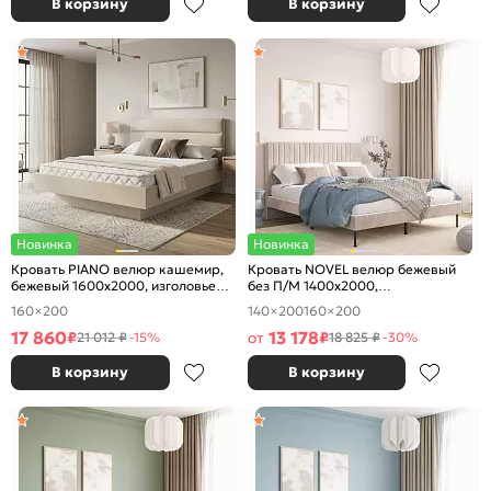
В корзину
В корзину
Новинка
Новинка
Кровать PIANO велюр кашемир,
Кровать NOVEL велюр бежевый
бежевый 1600x2000, изголовье
без П/М 1400x2000,
мягкое
ортопедическое основание,
160×200
140×200
160×200
изголовье мягкое
17 860
13 178
₽
от
₽
21 012 ₽
-15%
18 825 ₽
-30%
В корзину
В корзину