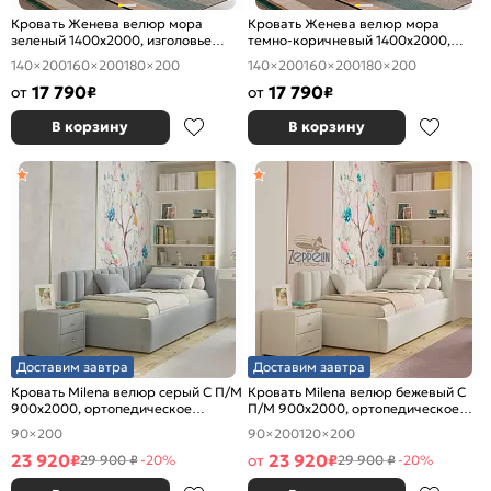
Кровать Женева велюр мора
Кровать Женева велюр мора
зеленый 1400x2000, изголовье
темно-коричневый 1400x2000,
мягкое
изголовье мягкое
140×200
160×200
180×200
140×200
160×200
180×200
17 790
17 790
от
₽
от
₽
В корзину
В корзину
Доставим завтра
Доставим завтра
Кровать Milena велюр серый С П/М
Кровать Milena велюр бежевый С
900x2000, ортопедическое
П/М 900x2000, ортопедическое
основание, изголовье мягкое
основание, изголовье мягкое
90×200
90×200
120×200
23 920
23 920
₽
от
₽
29 900 ₽
-20%
29 900 ₽
-20%