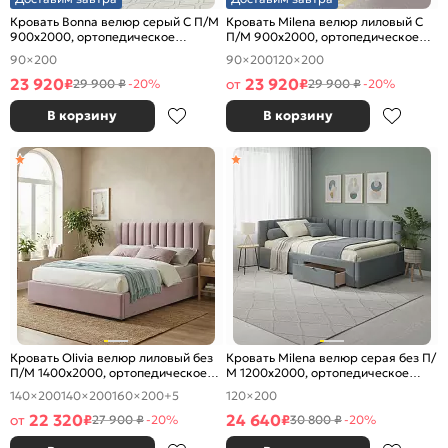
Кровать Bonna велюр серый С П/М
Кровать Milena велюр лиловый С
900x2000, ортопедическое
П/М 900x2000, ортопедическое
основание, изголовье мягкое
основание, изголовье мягкое
90×200
90×200
120×200
23 920
23 920
₽
от
₽
29 900 ₽
-20%
29 900 ₽
-20%
В корзину
В корзину
Кровать Olivia велюр лиловый без
Кровать Milena велюр серая без П/
П/М 1400x2000, ортопедическое
М 1200x2000, ортопедическое
основание, изголовье мягкое
основание, изголовье мягкое
140×200
140×200
160×200
+5
120×200
22 320
24 640
от
₽
₽
27 900 ₽
-20%
30 800 ₽
-20%