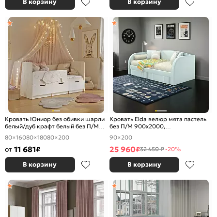
В корзину
В корзину
Кровать Юниор без обивки шарли
Кровать Elda велюр мята пастель
белый/дуб крафт белый без П/М
без П/М 900x2000,
800x1600, изголовье жесткое
ортопедическое основание,
80×160
80×180
80×200
90×200
изголовье мягкое
11 681
25 960
от
₽
₽
32 450 ₽
-20%
В корзину
В корзину