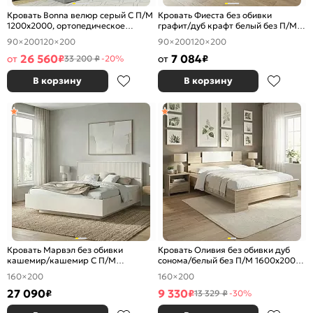
Кровать Bonna велюр серый С П/М
Кровать Фиеста без обивки
1200x2000, ортопедическое
графит/дуб крафт белый без П/М
основание, изголовье мягкое
1200x2000, изголовье жесткое
90×200
120×200
90×200
120×200
26 560
7 084
от
₽
от
₽
33 200 ₽
-20%
В корзину
В корзину
Кровать Марвэл без обивки
Кровать Оливия без обивки дуб
кашемир/кашемир С П/М
сонома/белый без П/М 1600x2000,
1600x2000, ортопедическое
изголовье жесткое
160×200
160×200
основание, изголовье жесткое
27 090
9 330
₽
₽
13 329 ₽
-30%