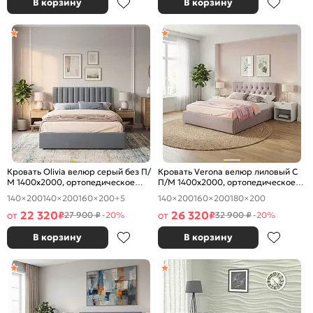
В корзину
В корзину
Кровать Olivia велюр серый без П/
Кровать Verona велюр лиловый С
М 1400x2000, ортопедическое
П/М 1400x2000, ортопедическое
основание, изголовье мягкое
основание, изголовье мягкое
140×200
140×200
160×200
+5
140×200
160×200
180×200
22 320
26 320
от
₽
от
₽
27 900 ₽
-20%
32 900 ₽
-20%
В корзину
В корзину