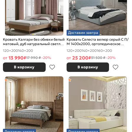
Доставим завтра
Кровать Калгари без обивки белый
Кровать Селеста велюр серый С П/
матовый, дуб натуральный светлый
М 1400x2000, ортопедическое
1400x2000, изголовье жесткое
основание, изголовье мягкое
120×200
140×200
120×200
140×200
160×200
13 990
25 200
от
₽
от
₽
17 990 ₽
-20%
31 500 ₽
-20%
В корзину
В корзину
Доставим завтра
Доставим завтра