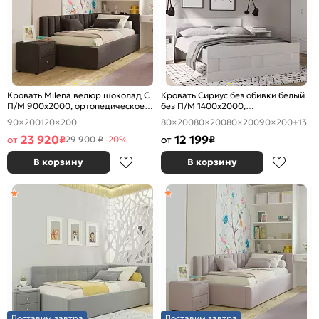
Кровать Milena велюр шоколад С
Кровать Сириус без обивки белый
П/М 900x2000, ортопедическое
без П/М 1400x2000,
основание, изголовье мягкое
ортопедическое основание,
90×200
120×200
80×200
80×200
80×200
90×200
+13
изголовье жесткое
23 920
12 199
от
₽
от
₽
29 900 ₽
-20%
В корзину
В корзину
Доставим завтра
Доставим завтра