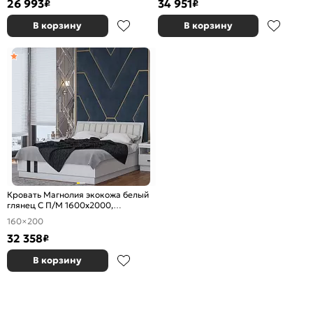
26 993
34 951
₽
₽
В корзину
В корзину
Кровать Магнолия экокожа белый
глянец С П/М 1600x2000,
ортопедическое основание,
160×200
изголовье мягкое
32 358
₽
В корзину