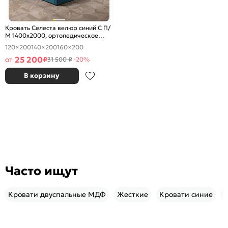
Кровать Селеста велюр синий С П/
М 1400x2000, ортопедическое
основание, изголовье мягкое
120×200
140×200
160×200
25 200
от
₽
31 500 ₽
-20%
В корзину
Часто ищут
Кровати двуспальные МДФ
Жесткие
Кровати синие
Д