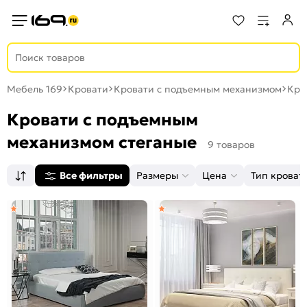
Мебель 169
Кровати
Кровати с подъемным механизмом
Кро
Кровати с подъемным
механизмом стеганые
9 товаров
Все фильтры
Размеры
Цена
Тип кроват