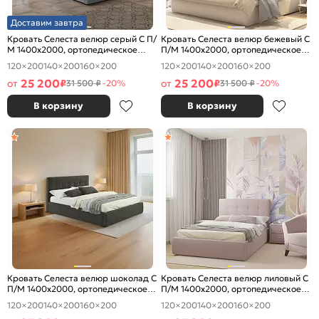
Доставим завтра
Кровать Селеста велюр серый С П/
Кровать Селеста велюр бежевый С
М 1400x2000, ортопедическое
П/М 1400x2000, ортопедическое
основание, изголовье мягкое
основание, изголовье мягкое
120×200
140×200
160×200
120×200
140×200
160×200
25 200
25 200
от
₽
от
₽
31 500 ₽
-20%
31 500 ₽
-20%
В корзину
В корзину
Кровать Селеста велюр шоколад С
Кровать Селеста велюр лиловый С
П/М 1400x2000, ортопедическое
П/М 1400x2000, ортопедическое
основание, изголовье мягкое
основание, изголовье мягкое
120×200
140×200
160×200
120×200
140×200
160×200