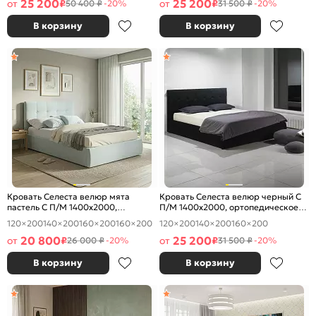
25 200
25 200
от
₽
от
₽
50 400 ₽
-20%
31 500 ₽
-20%
В корзину
В корзину
Кровать Селеста велюр мята
Кровать Селеста велюр черный С
пастель С П/М 1400x2000,
П/М 1400x2000, ортопедическое
ортопедическое основание,
основание, изголовье мягкое
120×200
140×200
160×200
160×200
120×200
140×200
160×200
изголовье мягкое
20 800
25 200
от
₽
от
₽
26 000 ₽
-20%
31 500 ₽
-20%
В корзину
В корзину