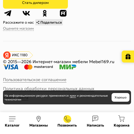
Стать дилером
Расскажите о нас
Поделиться
Оцените магазин
ИКС 1180
© 2015—2026 Интернет-магазин мебели Mebel169.ru
Пользовательское соглашение
Политика обработки персональных данных
На информационном ресурсе
применяются
куки
и рекомендательные
Карта сайта
Хорошо
технологии
Каталог
Магазины
Позвонить
Написать
Корзина