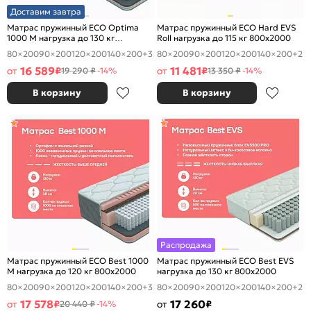
Доставим завтра
Матрас пружинный ECO Optima
Матрас пружинный ECO Hard EVS
1000 M нагрузка до 130 кг
Roll нагрузка до 115 кг 800x2000
800x2000
80×200
90×200
120×200
140×200
+3
80×200
90×200
120×200
140×200
+2
16 589
11 481
от
₽
от
₽
19 290 ₽
-14%
13 350 ₽
-14%
В корзину
В корзину
Распродажа
Матрас пружинный ECO Best 1000
Матрас пружинный ECO Best EVS
M нагрузка до 120 кг 800x2000
нагрузка до 130 кг 800x2000
80×200
90×200
120×200
140×200
+3
80×200
90×200
120×200
140×200
+2
17 578
17 260
от
₽
от
₽
20 440 ₽
-14%