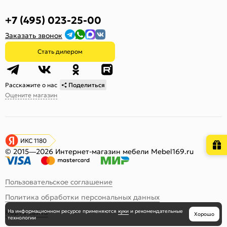
+7 (495) 023-25-00
Заказать звонок
Стать дилером
Расскажите о нас
Поделиться
Оцените магазин
ИКС 1180
© 2015—2026 Интернет-магазин мебели Mebel169.ru
Пользовательское соглашение
Политика обработки персональных данных
На информационном ресурсе
применяются
куки
и рекомендательные
Карта сайта
Хорошо
технологии