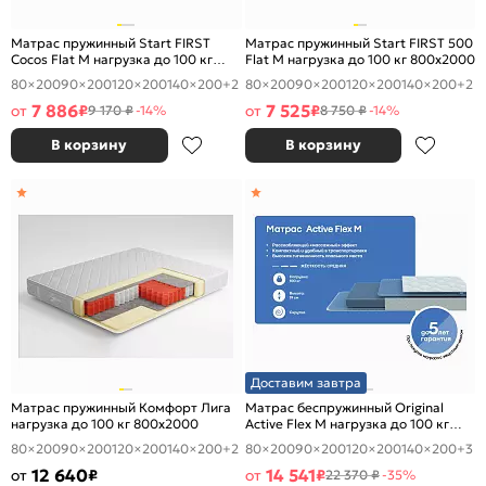
Матрас пружинный Start FIRST
Матрас пружинный Start FIRST 500
Cocos Flat M нагрузка до 100 кг
Flat M нагрузка до 100 кг 800x2000
800x2000
80×200
90×200
120×200
140×200
+2
80×200
90×200
120×200
140×200
+2
7 886
7 525
от
₽
от
₽
9 170 ₽
-14%
8 750 ₽
-14%
В корзину
В корзину
Доставим завтра
Матрас пружинный Комфорт Лига
Матрас беспружинный Original
нагрузка до 100 кг 800x2000
Active Flex M нагрузка до 100 кг
800x2000
80×200
90×200
120×200
140×200
+2
80×200
90×200
120×200
140×200
+3
12 640
14 541
от
₽
от
₽
22 370 ₽
-35%