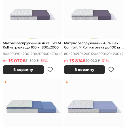
Матрас беспружинный Aura Flex M
Матрас беспружинный Aura Flex
Roll нагрузка до 100 кг 800x2000
Comfort M Roll нагрузка до 100 кг
800x2000
80×200
90×200
120×200
140×200
+2
80×200
90×200
120×200
140×200
+2
15 070
13 814
от
₽
от
₽
21 840 ₽
-31%
20 020 ₽
-31%
В корзину
В корзину