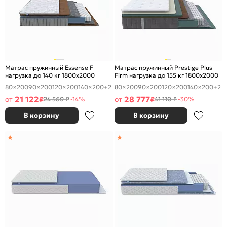
Матрас пружинный Essense F
Матрас пружинный Prestige Plus
нагрузка до 140 кг 1800x2000
Firm нагрузка до 155 кг 1800x2000
80×200
90×200
120×200
140×200
+2
80×200
90×200
120×200
140×200
+2
21 122
28 777
от
₽
от
₽
24 560 ₽
-14%
41 110 ₽
-30%
В корзину
В корзину