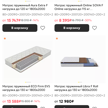
Матрас пружинный Aura Extra F
Матрас пружинный Online SOVA F
нагрузка до 120 кг 1800x2000
Online нагрузка до 115 кг
1800x2000
80×200
90×200
120×200
140×200
+2
80×200
90×200
120×200
140×200
+2
15 747
8 395
от
₽
от
₽
18 310 ₽
-14%
16 790 ₽
-50%
В корзину
В корзину
Матрас пружинный ECO Firm EVS
Матрас пружинный Libra F Roll
нагрузка до 130 кг 1800x2000
нагрузка до 130 кг 1800x2000
80×200
90×200
120×200
140×200
+2
80×200
90×200
120×200
140×200
+2
13 588
12 980
от
₽
от
₽
15 800 ₽
-14%