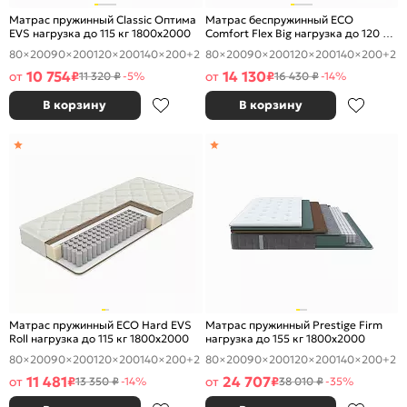
Матрас пружинный Classic Оптима
Матрас беспружинный ECO
EVS нагрузка до 115 кг 1800x2000
Comfort Flex Big нагрузка до 120 кг
1800x2000
80×200
90×200
120×200
140×200
+2
80×200
90×200
120×200
140×200
+2
10 754
14 130
от
₽
от
₽
11 320 ₽
-5%
16 430 ₽
-14%
В корзину
В корзину
Матрас пружинный ECO Hard EVS
Матрас пружинный Prestige Firm
Roll нагрузка до 115 кг 1800x2000
нагрузка до 155 кг 1800x2000
80×200
90×200
120×200
140×200
+2
80×200
90×200
120×200
140×200
+2
11 481
24 707
от
₽
от
₽
13 350 ₽
-14%
38 010 ₽
-35%