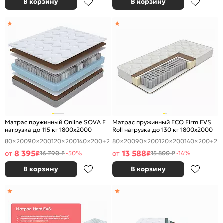
В корзину
В корзину
Матрас пружинный Online SOVA F
Матрас пружинный ECO Firm EVS
нагрузка до 115 кг 1800x2000
Roll нагрузка до 130 кг 1800x2000
80×200
90×200
120×200
140×200
+2
80×200
90×200
120×200
140×200
+2
8 395
13 588
от
₽
от
₽
16 790 ₽
-50%
15 800 ₽
-14%
В корзину
В корзину