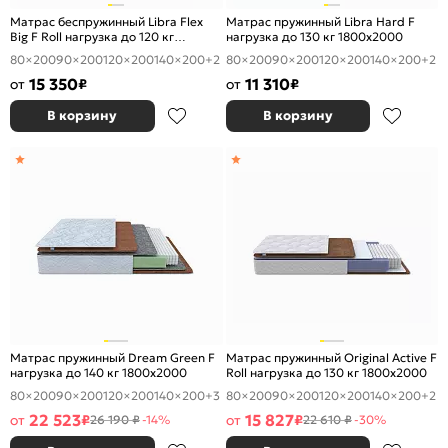
Матрас беспружинный Libra Flex
Матрас пружинный Libra Hard F
Big F Roll нагрузка до 120 кг
нагрузка до 130 кг 1800x2000
1800x2000
80×200
90×200
120×200
140×200
+2
80×200
90×200
120×200
140×200
+2
15 350
11 310
от
₽
от
₽
В корзину
В корзину
Матрас пружинный Dream Green F
Матрас пружинный Original Active F
нагрузка до 140 кг 1800x2000
Roll нагрузка до 130 кг 1800x2000
80×200
90×200
120×200
140×200
+3
80×200
90×200
120×200
140×200
+2
22 523
15 827
от
₽
от
₽
26 190 ₽
-14%
22 610 ₽
-30%