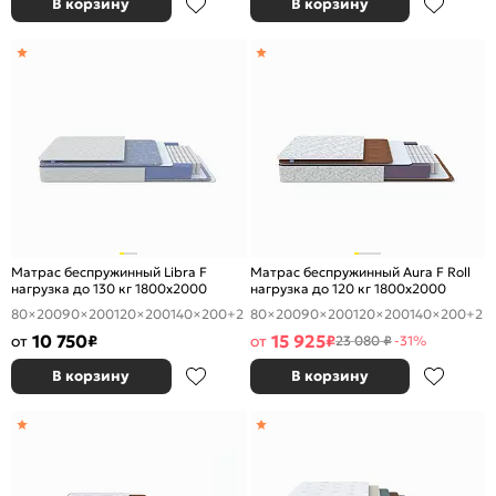
В корзину
В корзину
Матрас беспружинный Libra F
Матрас беспружинный Aura F Roll
нагрузка до 130 кг 1800x2000
нагрузка до 120 кг 1800x2000
80×200
90×200
120×200
140×200
+2
80×200
90×200
120×200
140×200
+2
10 750
15 925
от
₽
от
₽
23 080 ₽
-31%
В корзину
В корзину