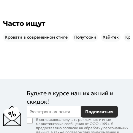
Часто ищут
Кровати в современном стиле
Полуторки
Хай-тек
Кро
Будьте в курсе наших акций и
скидок!
Электронная почта
Подписаться
Я соглашаюсь получать рекламные и иные
маркетинговые сообщения от ООО «169». Я
предоставляю согласие на обработку персональных
данных, а также подтверждаю ознакомление и