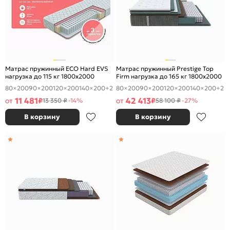
Матрас пружинный ECO Hard EVS
Матрас пружинный Prestige Top
нагрузка до 115 кг 1800x2000
Firm нагрузка до 165 кг 1800x2000
80×200
90×200
120×200
140×200
+2
80×200
90×200
120×200
140×200
+2
11 481
42 413
от
₽
от
₽
13 350 ₽
-14%
58 100 ₽
-27%
В корзину
В корзину