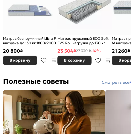
Матрас беспружинный Libra F
Матрас пружинный ECO Soft
Матрас пруж
нагрузка до 130 кг 1800x2000
EVS Roll нагрузка до 130 кг
M нагрузка д
1800x2000
1400x2000
20 800
23 504
21 260
₽
₽
-14%
₽
27 330 ₽
В корзину
В корзину
В корз
Полезные советы
Смотреть все