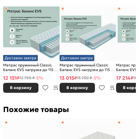
Доставим завтра
Доставим завтра
Матрас пружинный Classic
Матрас пружинный Classic
Матрас пруж
Баланс EVS нагрузка до 115 кг
Баланс EVS нагрузка до 115 кг
Баланс EVS н
800x2000
900x2000
1200x2000
12 151
13 015
17 214
₽
-5%
₽
-5%
₽
12 790 ₽
13 700 ₽
18 
В корзину
В корзину
В корз
Похожие товары