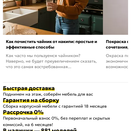
Как почистить чайник от накипи: простые и
Покраска ст
эффективные способы
сочетания,
Как часто мы пользуемся чайником?
Окраска пов
Наверно, не будет преувеличением сказать,
экономичный
что это самая востребованная...
возможность
Быстрая доставка
Поднимем на этаж, соберём мебель для вас
Гарантия на сборку
Сборка корпусной мебели с гарантией 18 месяцев
Рассрочка 0%
Первоначальный взнос 0%, без переплат и скрытых
комиссий, на 6 месяцев!
В наличии — 881 моделей