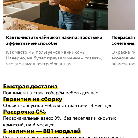
Как почистить чайник от накипи: простые и
Покраска ст
эффективные способы
сочетания,
Как часто мы пользуемся чайником?
Окраска пов
Наверно, не будет преувеличением сказать,
экономичный
что это самая востребованная...
возможность
Быстрая доставка
Поднимем на этаж, соберём мебель для вас
Гарантия на сборку
Сборка корпусной мебели с гарантией 18 месяцев
Рассрочка 0%
Первоначальный взнос 0%, без переплат и скрытых
комиссий, на 6 месяцев!
В наличии — 881 моделей
Посетите наши шоу-румы: рядом с метро, есть парковка,