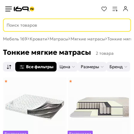
Мебель 169
Кровати
Матрасы
Мягкие матрасы
Тонкие мягк
Тонкие мягкие матрасы
2 товара
Все фильтры
Цена
Размеры
Бренд
Распродажа
Распродажа